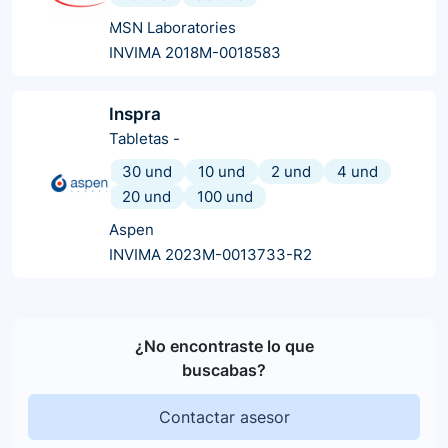
MSN Laboratories
INVIMA 2018M-0018583
Inspra
Tabletas
-
30 und
10 und
2 und
4 und
20 und
100 und
Aspen
INVIMA 2023M-0013733-R2
¿No encontraste lo que
buscabas?
Contactar asesor