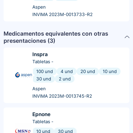
Aspen
INVIMA 2023M-0013733-R2
Medicamentos equivalentes con otras
presentaciones (
3
)
Inspra
Tabletas
-
100 und
4 und
20 und
10 und
30 und
2 und
Aspen
INVIMA 2023M-0013745-R2
Epnone
Tabletas
-
10 und
30 und