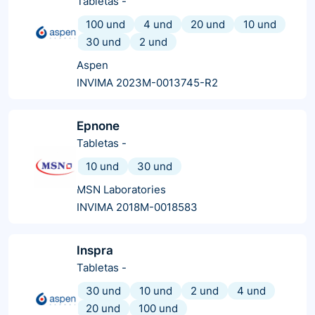
Tabletas
-
100 und
4 und
20 und
10 und
30 und
2 und
Aspen
INVIMA 2023M-0013745-R2
Epnone
Tabletas
-
10 und
30 und
MSN Laboratories
INVIMA 2018M-0018583
Inspra
Tabletas
-
30 und
10 und
2 und
4 und
20 und
100 und