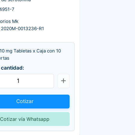
4951-7
torios Mk
 2020M-0013236-R1
10 mg Tabletas x Caja con 10
ertas
 cantidad:
Cotizar
Cotizar vía Whatsapp