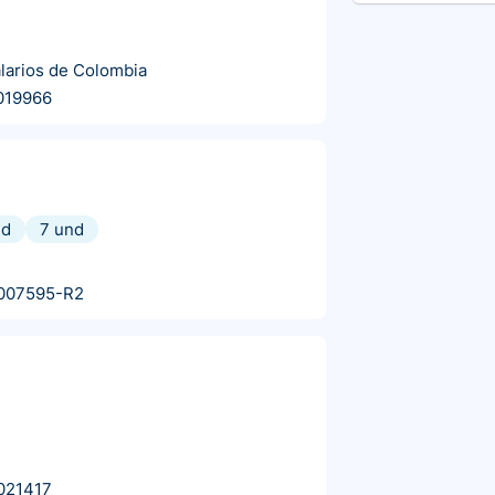
alarios de Colombia
019966
nd
7 und
007595-R2
021417