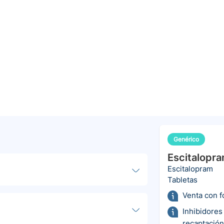
Genérico
Escitalopr
Escitalopram
Tabletas
Venta con 
Inhibidores
recaptación