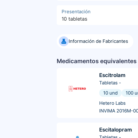
Presentación
10 tabletas
Información de Fabricantes
Medicamentos equivalentes 
Escitrolam
Tabletas
-
10 und
100 u
Hetero Labs
INVIMA 2016M-0
Escitalopram
Tabletas
-