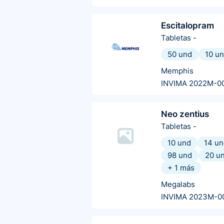
Escitalopram
Tabletas
-
50 und
10 u
Memphis
INVIMA 2022M-0
Neo zentius
Tabletas
-
10 und
14 un
98 und
20 u
+
1
más
Megalabs
INVIMA 2023M-0