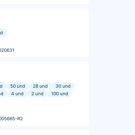
nd
020631
d
50 und
28 und
30 und
nd
4 und
2 und
100 und
005665-R2