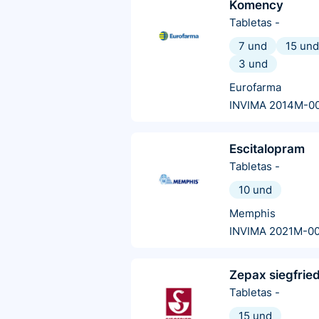
Komency
Tabletas
-
7 und
15 und
3 und
Eurofarma
INVIMA 2014M-0
Escitalopram
Tabletas
-
10 und
Memphis
INVIMA 2021M-0
Zepax siegfrie
Tabletas
-
15 und