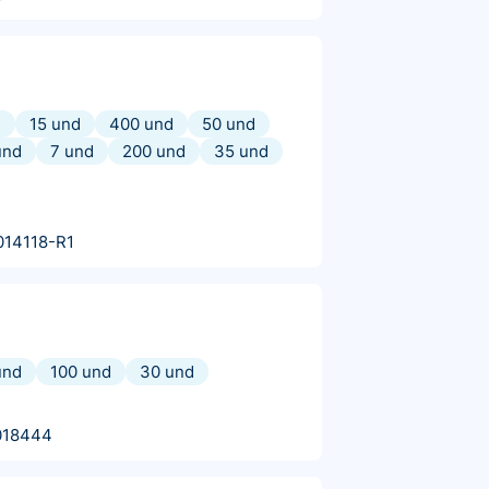
d
15 und
400 und
50 und
und
7 und
200 und
35 und
014118-R1
und
100 und
30 und
018444