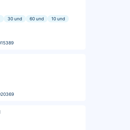
30 und
60 und
10 und
015389
020369
d