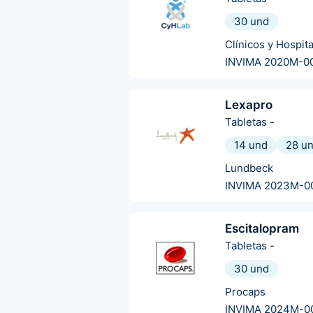
30 und
Clínicos y Hospit
INVIMA 2020M-0
Lexapro
Tabletas
-
14 und
28 u
Lundbeck
INVIMA 2023M-0
Escitalopram
Tabletas
-
30 und
Procaps
INVIMA 2024M-0