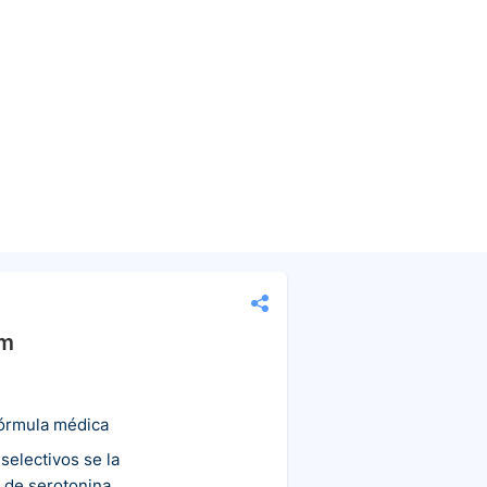
am
fórmula médica
 selectivos se la
 de serotonina