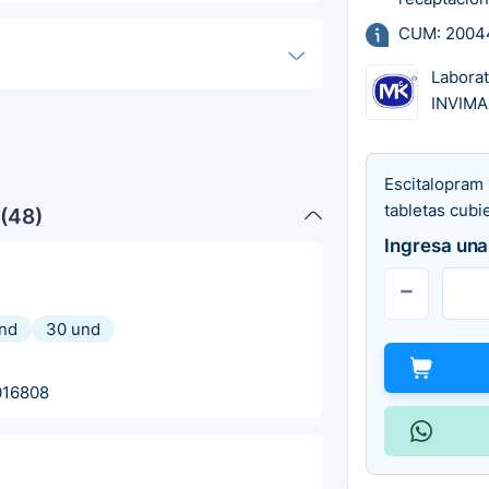
CUM: 2004
Labora
INVIMA
Escitalopram 
tabletas cubi
(
48
)
Ingresa una
nd
30 und
016808