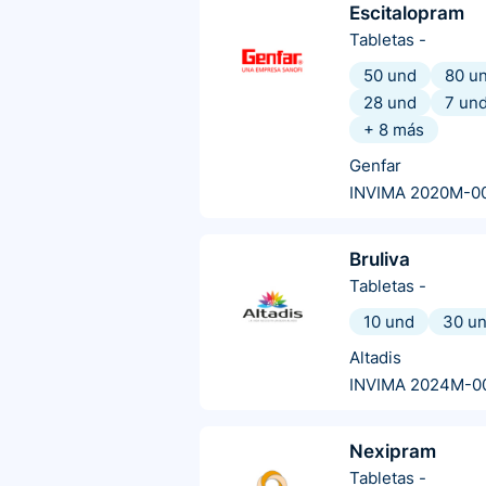
Escitalopram
Tabletas
-
50 und
80 u
28 und
7 un
+
8
más
Genfar
INVIMA 2020M-0
Bruliva
Tabletas
-
10 und
30 u
Altadis
INVIMA 2024M-0
Nexipram
Tabletas
-