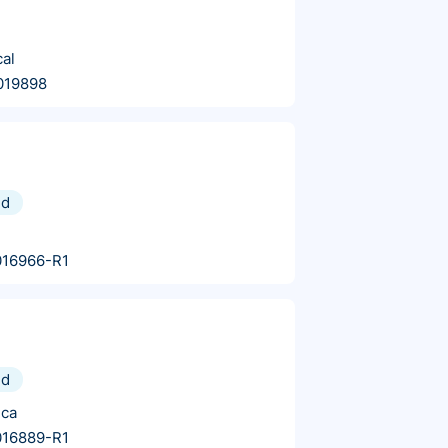
al
019898
nd
016966-R1
nd
ica
016889-R1