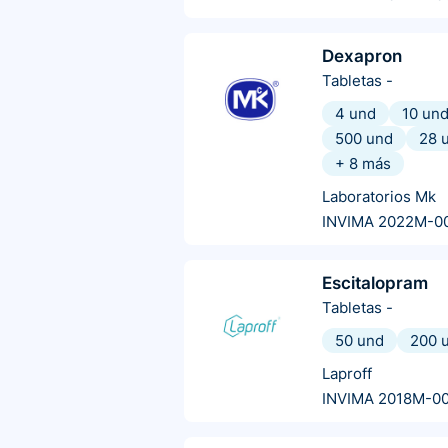
Dexapron
Tabletas
-
4 und
10 un
500 und
28 
+
8
más
Laboratorios Mk
INVIMA 2022M-0
Escitalopram
Tabletas
-
50 und
200 
Laproff
INVIMA 2018M-0