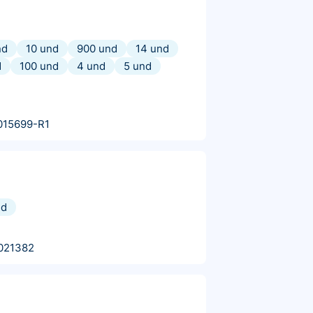
nd
10 und
900 und
14 und
d
100 und
4 und
5 und
015699-R1
nd
021382