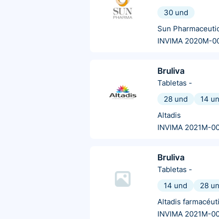
30 und
Sun Pharmaceutic
INVIMA 2020M-0
Bruliva
Tabletas
-
28 und
14 u
Altadis
INVIMA 2021M-0
Bruliva
Tabletas
-
14 und
28 u
Altadis farmacéut
INVIMA 2021M-0