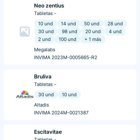
Neo zentius
Tabletas
-
10 und
14 und
50 und
28 und
30 und
98 und
20 und
4 und
2 und
100 und
+
1
más
Megalabs
INVIMA 2023M-0005665-R2
Bruliva
Tabletas
-
30 und
10 und
Altadis
INVIMA 2024M-0021387
Escitavitae
Tabletas
-