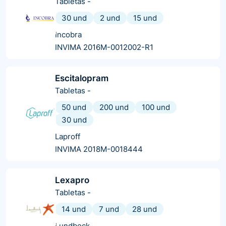
Tabletas
-
30 und
2 und
15 und
Incobra
INVIMA 2016M-0012002-R1
Escitalopram
Tabletas
-
50 und
200 und
100 und
30 und
Laproff
INVIMA 2018M-0018444
Lexapro
Tabletas
-
14 und
7 und
28 und
Lundbeck