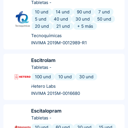
Tabletas
-
10 und
14 und
90 und
7 und
5 und
40 und
30 und
50 und
20 und
21 und
+
5
más
Tecnoquímicas
INVIMA 2019M-0012989-R1
Escitrolam
Tabletas
-
100 und
10 und
30 und
Hetero Labs
INVIMA 2015M-0016680
Escitalopram
Tabletas
-
10 und
60 und
30 und
15 und