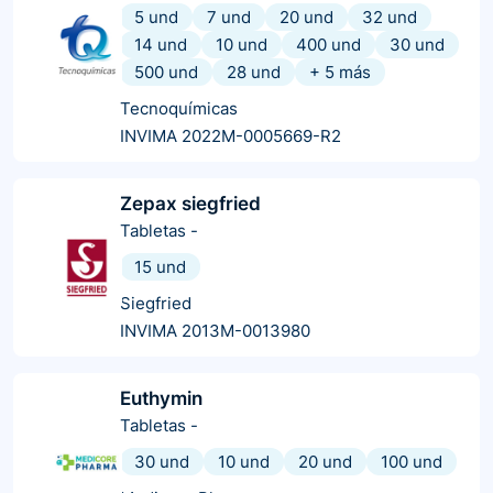
5 und
7 und
20 und
32 und
14 und
10 und
400 und
30 und
500 und
28 und
+
5
más
Tecnoquímicas
INVIMA 2022M-0005669-R2
Zepax siegfried
Tabletas
-
15 und
Siegfried
INVIMA 2013M-0013980
Euthymin
Tabletas
-
30 und
10 und
20 und
100 und