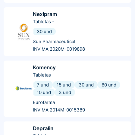
Nexipram
Tabletas
-
30 und
Sun Pharmaceutical
INVIMA 2020M-0019898
Komency
Tabletas
-
7 und
15 und
30 und
60 und
10 und
3 und
Eurofarma
INVIMA 2014M-0015389
Depralin