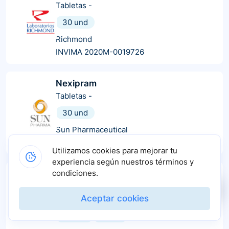
Tabletas
-
30 und
Richmond
INVIMA 2020M-0019726
Nexipram
Tabletas
-
30 und
Sun Pharmaceutical
INVIMA 2020M-0019898
Utilizamos cookies para mejorar tu
experiencia según nuestros términos y
condiciones.
Komency
Tabletas
-
Aceptar cookies
7 und
15 und
30 und
60 und
10 und
3 und