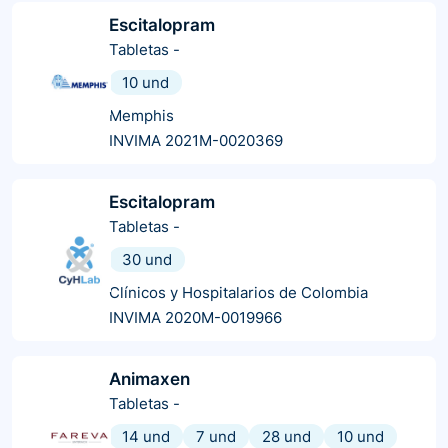
Escitalopram
Tabletas
-
10 und
Memphis
INVIMA 2021M-0020369
Escitalopram
Tabletas
-
30 und
Clínicos y Hospitalarios de Colombia
INVIMA 2020M-0019966
Animaxen
Tabletas
-
14 und
7 und
28 und
10 und