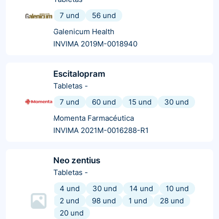
7 und
56 und
Galenicum Health
INVIMA 2019M-0018940
Escitalopram
Tabletas
-
7 und
60 und
15 und
30 und
Momenta Farmacéutica
INVIMA 2021M-0016288-R1
Neo zentius
Tabletas
-
4 und
30 und
14 und
10 und
2 und
98 und
1 und
28 und
20 und