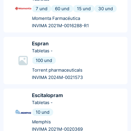
7 und
60 und
15 und
30 und
Momenta Farmacéutica
INVIMA 2021M-0016288-R1
Espran
Tabletas
-
100 und
Torrent pharmaceuticals
INVIMA 2024M-0021573
Escitalopram
Tabletas
-
10 und
Memphis
INVIMA 2021M-0020369