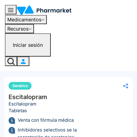
Medicamentos
Recursos
Iniciar sesión
Genérico
Escitalopram
Escitalopram
Tabletas
Venta con fórmula médica
Inhibidores selectivos se la