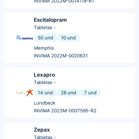
INVIMA 2022M-0014118-R1
Escitalopram
Tabletas
-
50 und
10 und
Memphis
INVIMA 2022M-0020631
Lexapro
Tabletas
-
14 und
28 und
7 und
Lundbeck
INVIMA 2023M-0007595-R2
Zepax
Tabletas
-