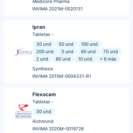
Medicore Pharma
INVIMA 2021M-0020131
Ipran
Tabletas
-
30 und
50 und
100 und
200 und
3 und
60 und
70 und
2 und
80 und
10 und
+
6
más
Synthesis
INVIMA 2015M-0004331-R1
Flexocam
Tabletas
-
30 und
Richmond
INVIMA 2020M-0019726