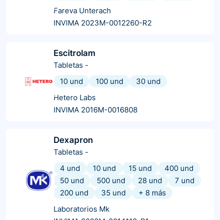
Fareva Unterach
INVIMA 2023M-0012260-R2
Escitrolam
Tabletas
-
10 und
100 und
30 und
Hetero Labs
INVIMA 2016M-0016808
Dexapron
Tabletas
-
4 und
10 und
15 und
400 und
50 und
500 und
28 und
7 und
200 und
35 und
+
8
más
Laboratorios Mk