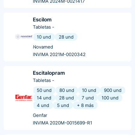
INVIMA 2024M-0021417
Escilom
Tabletas
-
10 und
28 und
Novamed
INVIMA 2021M-0020342
Escitalopram
Tabletas
-
50 und
80 und
10 und
900 und
14 und
28 und
7 und
100 und
4 und
5 und
+
8
más
Genfar
INVIMA 2020M-0015699-R1