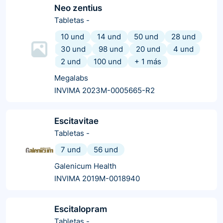
Neo zentius
Tabletas
-
10 und
14 und
50 und
28 und
30 und
98 und
20 und
4 und
2 und
100 und
+
1
más
Megalabs
INVIMA 2023M-0005665-R2
Escitavitae
Tabletas
-
7 und
56 und
Galenicum Health
INVIMA 2019M-0018940
Escitalopram
Tabletas
-