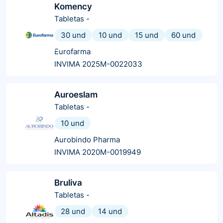
Komency
Tabletas
-
30 und
10 und
15 und
60 und
Eurofarma
INVIMA 2025M-0022033
Auroeslam
Tabletas
-
10 und
Aurobindo Pharma
INVIMA 2020M-0019949
Bruliva
Tabletas
-
28 und
14 und