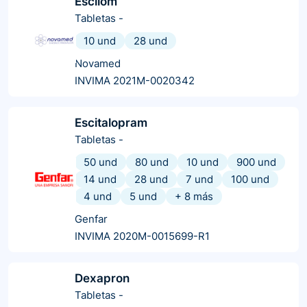
Escilom
Tabletas
-
10 und
28 und
Novamed
INVIMA 2021M-0020342
Escitalopram
Tabletas
-
50 und
80 und
10 und
900 und
14 und
28 und
7 und
100 und
4 und
5 und
+
8
más
Genfar
INVIMA 2020M-0015699-R1
Dexapron
Tabletas
-