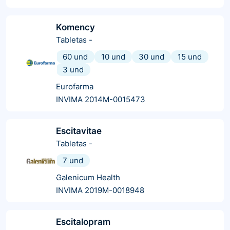
Komency
Tabletas
-
60 und
10 und
30 und
15 und
3 und
Eurofarma
INVIMA 2014M-0015473
Escitavitae
Tabletas
-
7 und
Galenicum Health
INVIMA 2019M-0018948
Escitalopram