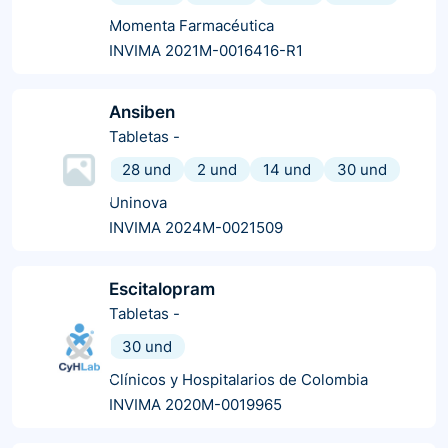
Momenta Farmacéutica
INVIMA 2021M-0016416-R1
Ansiben
Tabletas
-
28 und
2 und
14 und
30 und
Uninova
INVIMA 2024M-0021509
Escitalopram
Tabletas
-
30 und
Clínicos y Hospitalarios de Colombia
INVIMA 2020M-0019965