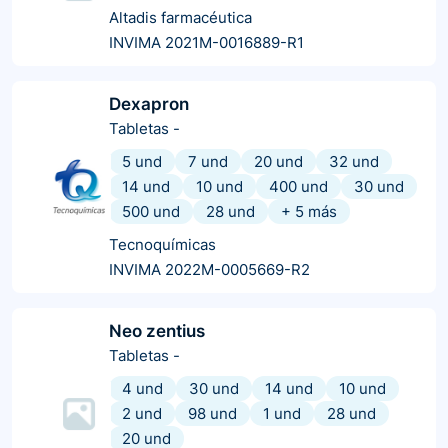
Altadis farmacéutica
INVIMA 2021M-0016889-R1
Dexapron
Tabletas
-
5 und
7 und
20 und
32 und
14 und
10 und
400 und
30 und
500 und
28 und
+
5
más
Tecnoquímicas
INVIMA 2022M-0005669-R2
Neo zentius
Tabletas
-
4 und
30 und
14 und
10 und
2 und
98 und
1 und
28 und
20 und