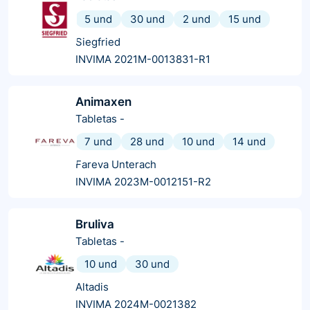
5 und
30 und
2 und
15 und
Siegfried
INVIMA 2021M-0013831-R1
Animaxen
Tabletas
-
7 und
28 und
10 und
14 und
Fareva Unterach
INVIMA 2023M-0012151-R2
Bruliva
Tabletas
-
10 und
30 und
Altadis
INVIMA 2024M-0021382