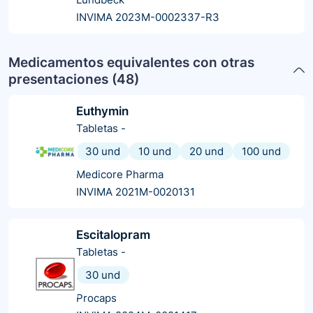
INVIMA 2023M-0002337-R3
Medicamentos equivalentes con otras
presentaciones (
48
)
Euthymin
Tabletas
-
30 und
10 und
20 und
100 und
Medicore Pharma
INVIMA 2021M-0020131
Escitalopram
Tabletas
-
30 und
Procaps