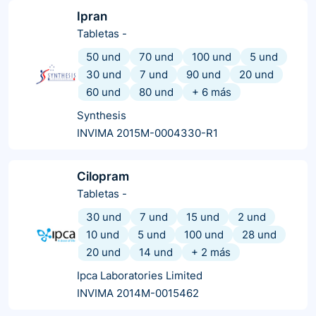
Ipran
Tabletas
-
50 und
70 und
100 und
5 und
30 und
7 und
90 und
20 und
60 und
80 und
+
6
más
Synthesis
INVIMA 2015M-0004330-R1
Cilopram
Tabletas
-
30 und
7 und
15 und
2 und
10 und
5 und
100 und
28 und
20 und
14 und
+
2
más
Ipca Laboratories Limited
INVIMA 2014M-0015462