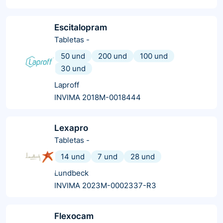
Escitalopram
Tabletas
-
50 und
200 und
100 und
30 und
Laproff
INVIMA 2018M-0018444
Lexapro
Tabletas
-
14 und
7 und
28 und
Lundbeck
INVIMA 2023M-0002337-R3
Flexocam