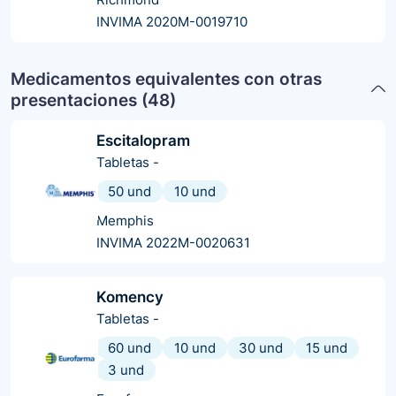
INVIMA 2020M-0019710
Medicamentos equivalentes con otras
presentaciones (
48
)
Escitalopram
Tabletas
-
50 und
10 und
Memphis
INVIMA 2022M-0020631
Komency
Tabletas
-
60 und
10 und
30 und
15 und
3 und