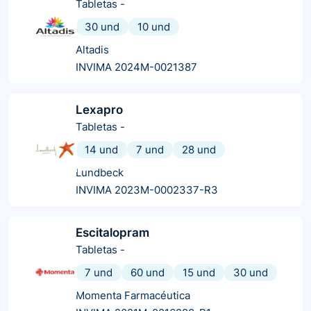
Tabletas
-
30 und
10 und
Altadis
INVIMA 2024M-0021387
Lexapro
Tabletas
-
14 und
7 und
28 und
Lundbeck
INVIMA 2023M-0002337-R3
Escitalopram
Tabletas
-
7 und
60 und
15 und
30 und
Momenta Farmacéutica