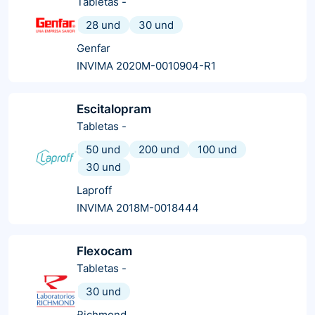
Tabletas
-
28 und
30 und
Genfar
INVIMA 2020M-0010904-R1
Escitalopram
Tabletas
-
50 und
200 und
100 und
30 und
Laproff
INVIMA 2018M-0018444
Flexocam
Tabletas
-
30 und
Richmond