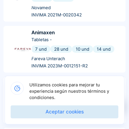
Novamed
INVIMA 2021M-0020342
Animaxen
Tabletas
-
7 und
28 und
10 und
14 und
Fareva Unterach
INVIMA 2023M-0012151-R2
Escitrolam
Utilizamos cookies para mejorar tu
Tabletas
-
experiencia según nuestros términos y
condiciones.
100 und
10 und
30 und
Hetero Labs
Aceptar cookies
INVIMA 2015M-0016680