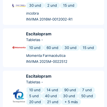
30 und
2 und
15 und
Incobra
INVIMA 2016M-0012002-R1
Escitalopram
Tabletas
-
10 und
60 und
30 und
15 und
Momenta Farmacéutica
INVIMA 2025M-0022512
Escitalopram
Tabletas
-
10 und
14 und
90 und
7 und
5 und
40 und
30 und
50 und
20 und
21 und
+
5
más