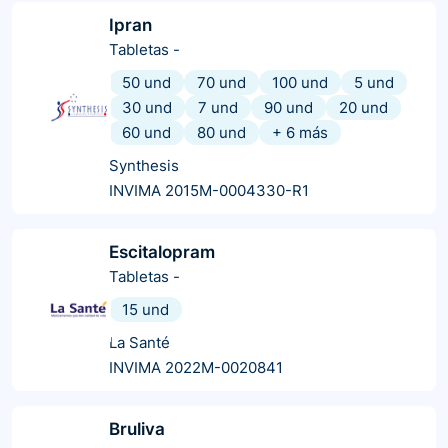
Ipran
Tabletas
-
50 und
70 und
100 und
5 und
30 und
7 und
90 und
20 und
60 und
80 und
+
6
más
Synthesis
INVIMA 2015M-0004330-R1
Escitalopram
Tabletas
-
15 und
La Santé
INVIMA 2022M-0020841
Bruliva