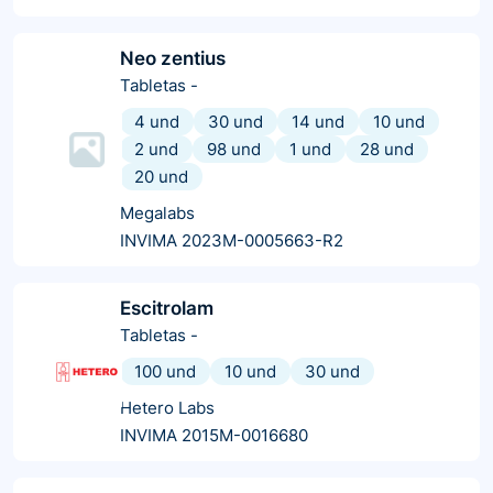
Neo zentius
Tabletas
-
4 und
30 und
14 und
10 und
2 und
98 und
1 und
28 und
20 und
Megalabs
INVIMA 2023M-0005663-R2
Escitrolam
Tabletas
-
100 und
10 und
30 und
Hetero Labs
INVIMA 2015M-0016680