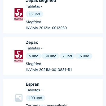
Zepax siegfried
Tabletas
-
15 und
Siegfried
INVIMA 2013M-0013980
Zepax
Tabletas
-
5 und
30 und
2 und
15 und
Siegfried
INVIMA 2021M-0013831-R1
Espran
Tabletas
-
100 und
Torrent pharmaceuticals