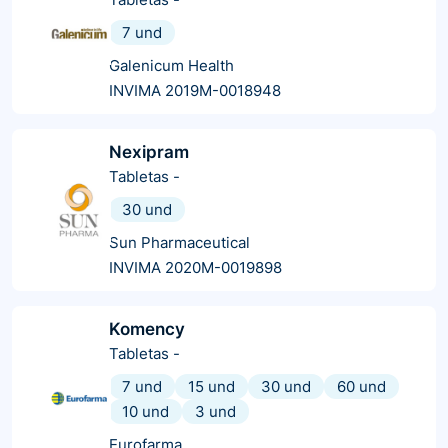
7 und
Galenicum Health
INVIMA 2019M-0018948
Nexipram
Tabletas
-
30 und
Sun Pharmaceutical
INVIMA 2020M-0019898
Komency
Tabletas
-
7 und
15 und
30 und
60 und
10 und
3 und
Eurofarma