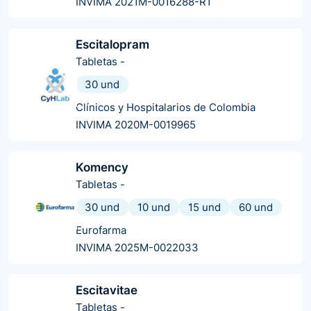
INVIMA 2021M-0016288-R1
Escitalopram
Tabletas
-
30 und
Clínicos y Hospitalarios de Colombia
INVIMA 2020M-0019965
Komency
Tabletas
-
30 und
10 und
15 und
60 und
Eurofarma
INVIMA 2025M-0022033
Escitavitae
Tabletas
-