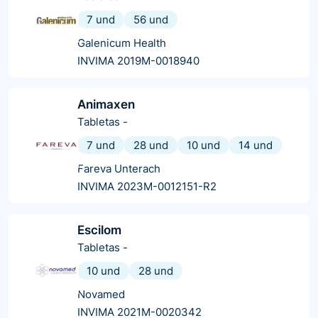
7 und
56 und
Galenicum Health
INVIMA 2019M-0018940
Animaxen
Tabletas
-
7 und
28 und
10 und
14 und
Fareva Unterach
INVIMA 2023M-0012151-R2
Escilom
Tabletas
-
10 und
28 und
Novamed
INVIMA 2021M-0020342