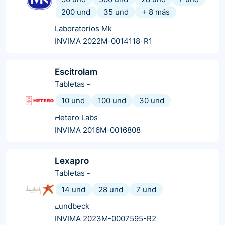
200 und
35 und
+
8
más
Laboratorios Mk
INVIMA 2022M-0014118-R1
Escitrolam
Tabletas
-
10 und
100 und
30 und
Hetero Labs
INVIMA 2016M-0016808
Lexapro
Tabletas
-
14 und
28 und
7 und
Lundbeck
INVIMA 2023M-0007595-R2