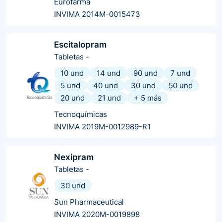
Eurofarma
INVIMA 2014M-0015473
Escitalopram
Tabletas
-
10 und
14 und
90 und
7 und
5 und
40 und
30 und
50 und
20 und
21 und
+
5
más
Tecnoquímicas
INVIMA 2019M-0012989-R1
Nexipram
Tabletas
-
30 und
Sun Pharmaceutical
INVIMA 2020M-0019898