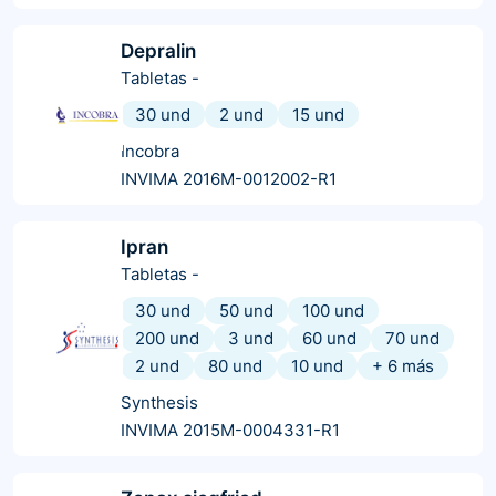
Depralin
Tabletas
-
30 und
2 und
15 und
Incobra
INVIMA 2016M-0012002-R1
Ipran
Tabletas
-
30 und
50 und
100 und
200 und
3 und
60 und
70 und
2 und
80 und
10 und
+
6
más
Synthesis
INVIMA 2015M-0004331-R1