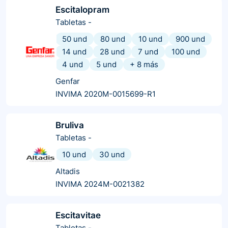
Escitalopram
Tabletas
-
50 und
80 und
10 und
900 und
14 und
28 und
7 und
100 und
4 und
5 und
+
8
más
Genfar
INVIMA 2020M-0015699-R1
Bruliva
Tabletas
-
10 und
30 und
Altadis
INVIMA 2024M-0021382
Escitavitae
Tabletas
-