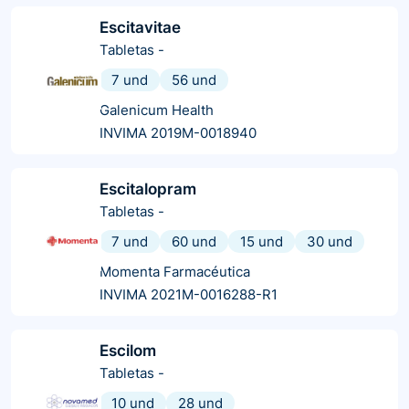
Escitavitae
Tabletas
-
7 und
56 und
Galenicum Health
INVIMA 2019M-0018940
Escitalopram
Tabletas
-
7 und
60 und
15 und
30 und
Momenta Farmacéutica
INVIMA 2021M-0016288-R1
Escilom
Tabletas
-
10 und
28 und