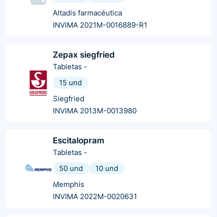
Altadis farmacéutica
INVIMA 2021M-0016889-R1
Zepax siegfried
Tabletas
-
15 und
Siegfried
INVIMA 2013M-0013980
Escitalopram
Tabletas
-
50 und
10 und
Memphis
INVIMA 2022M-0020631