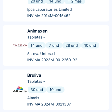
20 und
14 und
+
2
más
Ipca Laboratories Limited
INVIMA 2014M-0015462
Animaxen
Tabletas
-
14 und
7 und
28 und
10 und
Fareva Unterach
INVIMA 2023M-0012260-R2
Bruliva
Tabletas
-
30 und
10 und
Altadis
INVIMA 2024M-0021387