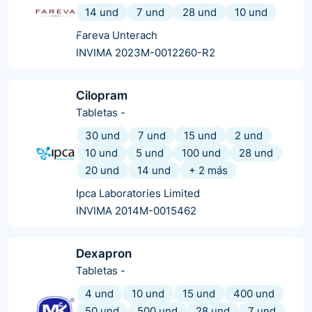
14 und
7 und
28 und
10 und
Fareva Unterach
INVIMA 2023M-0012260-R2
Cilopram
Tabletas
-
30 und
7 und
15 und
2 und
10 und
5 und
100 und
28 und
20 und
14 und
+
2
más
Ipca Laboratories Limited
INVIMA 2014M-0015462
Dexapron
Tabletas
-
4 und
10 und
15 und
400 und
50 und
500 und
28 und
7 und