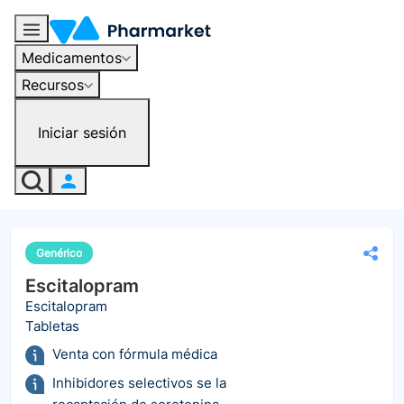
Medicamentos
Recursos
Iniciar sesión
Genérico
Escitalopram
Escitalopram
Tabletas
Venta con fórmula médica
Inhibidores selectivos se la