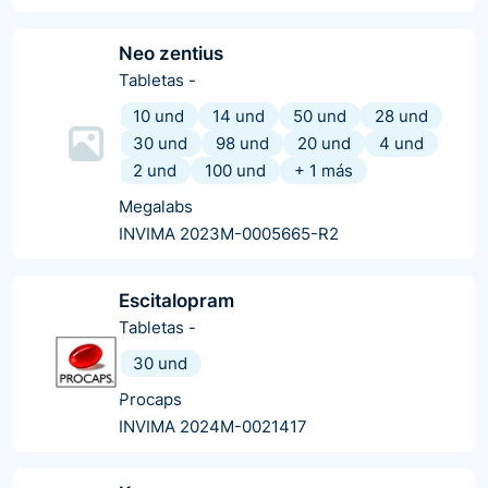
Neo zentius
Tabletas
-
10 und
14 und
50 und
28 und
30 und
98 und
20 und
4 und
2 und
100 und
+
1
más
Megalabs
INVIMA 2023M-0005665-R2
Escitalopram
Tabletas
-
30 und
Procaps
INVIMA 2024M-0021417