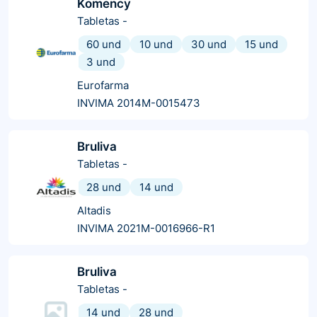
Komency
Tabletas
-
60 und
10 und
30 und
15 und
3 und
Eurofarma
INVIMA 2014M-0015473
Bruliva
Tabletas
-
28 und
14 und
Altadis
INVIMA 2021M-0016966-R1
Bruliva
Tabletas
-
14 und
28 und