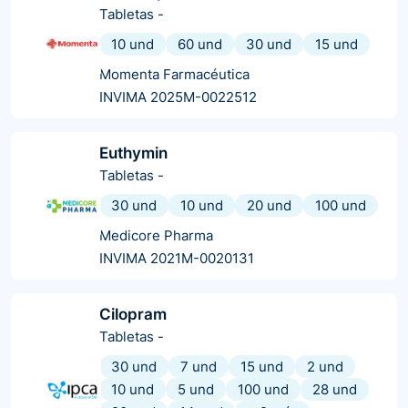
Tabletas
-
10 und
60 und
30 und
15 und
Momenta Farmacéutica
INVIMA 2025M-0022512
Euthymin
Tabletas
-
30 und
10 und
20 und
100 und
Medicore Pharma
INVIMA 2021M-0020131
Cilopram
Tabletas
-
30 und
7 und
15 und
2 und
10 und
5 und
100 und
28 und