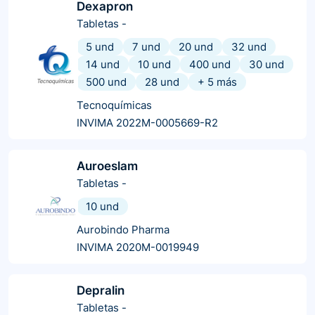
Dexapron
Tabletas
-
5 und
7 und
20 und
32 und
14 und
10 und
400 und
30 und
500 und
28 und
+
5
más
Tecnoquímicas
INVIMA 2022M-0005669-R2
Auroeslam
Tabletas
-
10 und
Aurobindo Pharma
INVIMA 2020M-0019949
Depralin
Tabletas
-