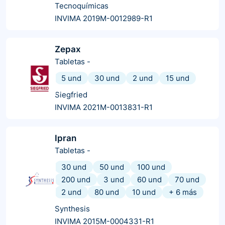
Tecnoquímicas
INVIMA 2019M-0012989-R1
Zepax
Tabletas
-
5 und
30 und
2 und
15 und
Siegfried
INVIMA 2021M-0013831-R1
Ipran
Tabletas
-
30 und
50 und
100 und
200 und
3 und
60 und
70 und
2 und
80 und
10 und
+
6
más
Synthesis
INVIMA 2015M-0004331-R1