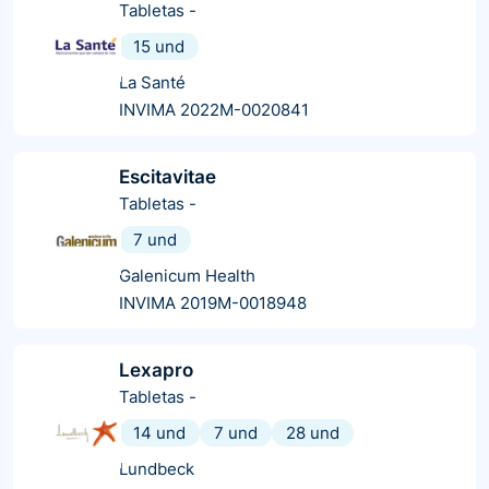
Tabletas
-
15 und
La Santé
INVIMA 2022M-0020841
Escitavitae
Tabletas
-
7 und
Galenicum Health
INVIMA 2019M-0018948
Lexapro
Tabletas
-
14 und
7 und
28 und
Lundbeck