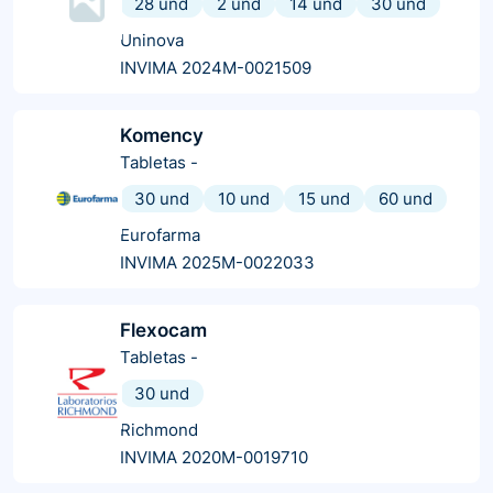
28 und
2 und
14 und
30 und
Uninova
INVIMA 2024M-0021509
Komency
Tabletas
-
30 und
10 und
15 und
60 und
Eurofarma
INVIMA 2025M-0022033
Flexocam
Tabletas
-
30 und
Richmond
INVIMA 2020M-0019710