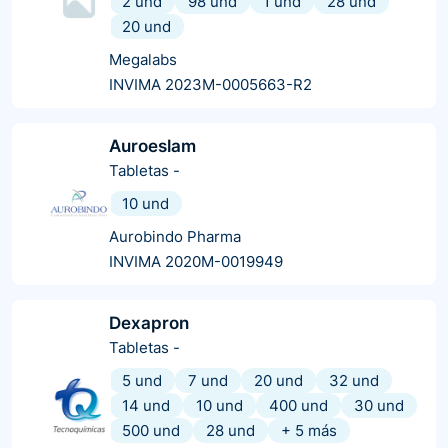
2 und
98 und
1 und
28 und
20 und
Megalabs
INVIMA 2023M-0005663-R2
Auroeslam
Tabletas
-
10 und
Aurobindo Pharma
INVIMA 2020M-0019949
Dexapron
Tabletas
-
5 und
7 und
20 und
32 und
14 und
10 und
400 und
30 und
500 und
28 und
+
5
más