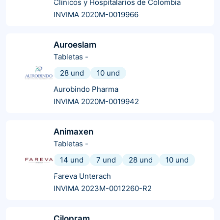
Clínicos y Hospitalarios de Colombia
INVIMA 2020M-0019966
Auroeslam
Tabletas
-
28 und
10 und
Aurobindo Pharma
INVIMA 2020M-0019942
Animaxen
Tabletas
-
14 und
7 und
28 und
10 und
Fareva Unterach
INVIMA 2023M-0012260-R2
Cilopram