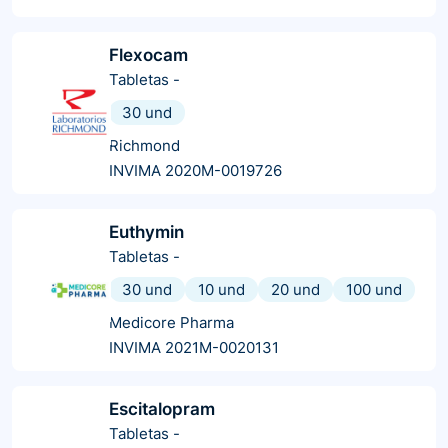
Flexocam
Tabletas
-
30 und
Richmond
INVIMA 2020M-0019726
Euthymin
Tabletas
-
30 und
10 und
20 und
100 und
Medicore Pharma
INVIMA 2021M-0020131
Escitalopram
Tabletas
-