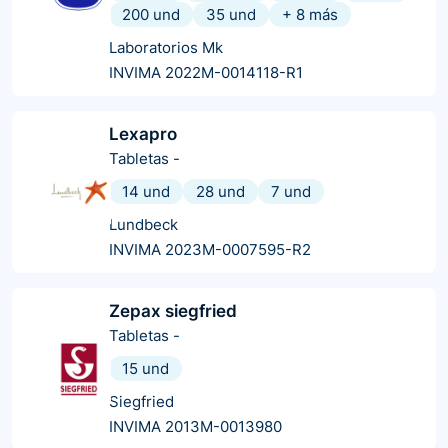
200 und
35 und
+
8
más
Laboratorios Mk
INVIMA 2022M-0014118-R1
Lexapro
Tabletas
-
14 und
28 und
7 und
Lundbeck
INVIMA 2023M-0007595-R2
Zepax siegfried
Tabletas
-
15 und
Siegfried
INVIMA 2013M-0013980