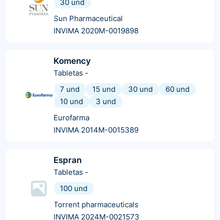
30 und
Sun Pharmaceutical
INVIMA 2020M-0019898
Komency
Tabletas
-
7 und
15 und
30 und
60 und
10 und
3 und
Eurofarma
INVIMA 2014M-0015389
Espran
Tabletas
-
100 und
Torrent pharmaceuticals
INVIMA 2024M-0021573