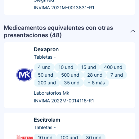
INVIMA 2021M-0013831-R1
Medicamentos equivalentes con otras
presentaciones (
48
)
Dexapron
Tabletas
-
4 und
10 und
15 und
400 und
50 und
500 und
28 und
7 und
200 und
35 und
+
8
más
Laboratorios Mk
INVIMA 2022M-0014118-R1
Escitrolam
Tabletas
-
10 und
100 und
30 und