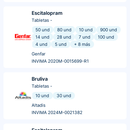
Escitalopram
Tabletas
-
50 und
80 und
10 und
900 und
14 und
28 und
7 und
100 und
4 und
5 und
+
8
más
Genfar
INVIMA 2020M-0015699-R1
Bruliva
Tabletas
-
10 und
30 und
Altadis
INVIMA 2024M-0021382