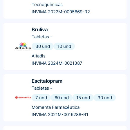
Tecnoquímicas
INVIMA 2022M-0005669-R2
Bruliva
Tabletas
-
30 und
10 und
Altadis
INVIMA 2024M-0021387
Escitalopram
Tabletas
-
7 und
60 und
15 und
30 und
Momenta Farmacéutica
INVIMA 2021M-0016288-R1