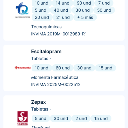
10 und
14 und
90 und
7 und
5 und
40 und
30 und
50 und
20 und
21 und
+
5
más
Tecnoquímicas
INVIMA 2019M-0012989-R1
Escitalopram
Tabletas
-
10 und
60 und
30 und
15 und
Momenta Farmacéutica
INVIMA 2025M-0022512
Zepax
Tabletas
-
5 und
30 und
2 und
15 und
Siegfried