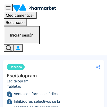
Medicamentos
Recursos
Iniciar sesión
Genérico
Escitalopram
Escitalopram
Tabletas
Venta con fórmula médica
Inhibidores selectivos se la