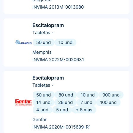
INVIMA 2013M-0013980
Escitalopram
Tabletas
-
50 und
10 und
Memphis
INVIMA 2022M-0020631
Escitalopram
Tabletas
-
50 und
80 und
10 und
900 und
14 und
28 und
7 und
100 und
4 und
5 und
+
8
más
Genfar
INVIMA 2020M-0015699-R1