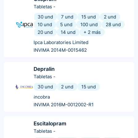
Tabletas
-
30 und
7 und
15 und
2 und
10 und
5 und
100 und
28 und
20 und
14 und
+
2
más
Ipca Laboratories Limited
INVIMA 2014M-0015462
Depralin
Tabletas
-
30 und
2 und
15 und
Incobra
INVIMA 2016M-0012002-R1
Escitalopram
Tabletas
-