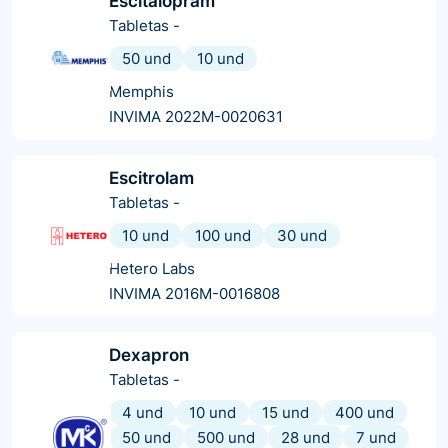
Escitalopram
Tabletas
-
50 und
10 und
Memphis
INVIMA 2022M-0020631
Escitrolam
Tabletas
-
10 und
100 und
30 und
Hetero Labs
INVIMA 2016M-0016808
Dexapron
Tabletas
-
4 und
10 und
15 und
400 und
50 und
500 und
28 und
7 und