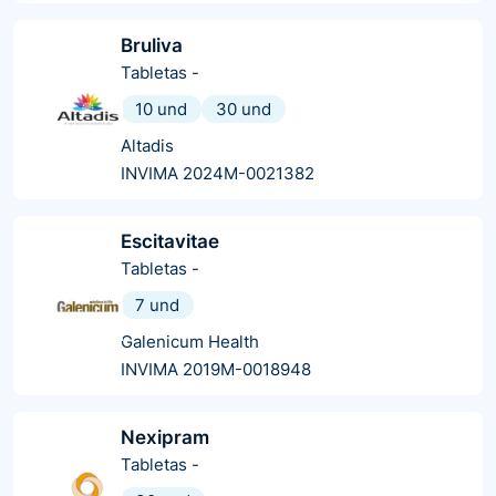
Bruliva
Tabletas
-
10 und
30 und
Altadis
INVIMA 2024M-0021382
Escitavitae
Tabletas
-
7 und
Galenicum Health
INVIMA 2019M-0018948
Nexipram
Tabletas
-