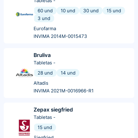
Tabletas
-
60 und
10 und
30 und
15 und
3 und
Eurofarma
INVIMA 2014M-0015473
Bruliva
Tabletas
-
28 und
14 und
Altadis
INVIMA 2021M-0016966-R1
Zepax siegfried
Tabletas
-
15 und
Siegfried