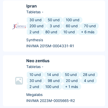
Ipran
Tabletas
-
30 und
50 und
100 und
200 und
3 und
60 und
70 und
2 und
80 und
10 und
+
6
más
Synthesis
INVIMA 2015M-0004331-R1
Neo zentius
Tabletas
-
10 und
14 und
50 und
28 und
30 und
98 und
20 und
4 und
2 und
100 und
+
1
más
Megalabs
INVIMA 2023M-0005665-R2