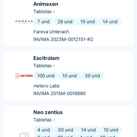
Animaxen
Tabletas
-
7 und
28 und
10 und
14 und
Fareva Unterach
INVIMA 2023M-0012151-R2
Escitrolam
Tabletas
-
100 und
10 und
30 und
Hetero Labs
INVIMA 2015M-0016680
Neo zentius
Tabletas
-
4 und
30 und
14 und
10 und