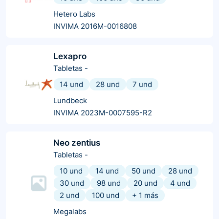
Hetero Labs
INVIMA 2016M-0016808
Lexapro
Tabletas
-
14 und
28 und
7 und
Lundbeck
INVIMA 2023M-0007595-R2
Neo zentius
Tabletas
-
10 und
14 und
50 und
28 und
30 und
98 und
20 und
4 und
2 und
100 und
+
1
más
Megalabs