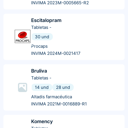
INVIMA 2023M-0005665-R2
Escitalopram
Tabletas
-
30 und
Procaps
INVIMA 2024M-0021417
Bruliva
Tabletas
-
14 und
28 und
Altadis farmacéutica
INVIMA 2021M-0016889-R1
Komency