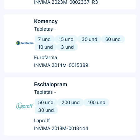
INVIMA 2023M-0002337-R3
Komency
Tabletas
-
7 und
15 und
30 und
60 und
10 und
3 und
Eurofarma
INVIMA 2014M-0015389
Escitalopram
Tabletas
-
50 und
200 und
100 und
30 und
Laproff
INVIMA 2018M-0018444