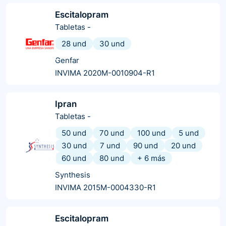
Escitalopram
Tabletas
-
28 und
30 und
Genfar
INVIMA 2020M-0010904-R1
Ipran
Tabletas
-
50 und
70 und
100 und
5 und
30 und
7 und
90 und
20 und
60 und
80 und
+
6
más
Synthesis
INVIMA 2015M-0004330-R1
Escitalopram