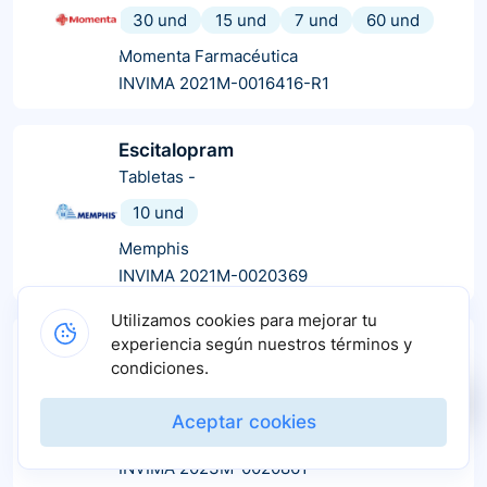
30 und
15 und
7 und
60 und
Momenta Farmacéutica
INVIMA 2021M-0016416-R1
Escitalopram
Tabletas
-
10 und
Memphis
INVIMA 2021M-0020369
Utilizamos cookies para mejorar tu
Escitalopram
experiencia según nuestros términos y
condiciones.
Tabletas
-
15 und
Aceptar cookies
La Santé
INVIMA 2023M-0020861