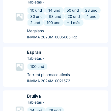
Tabletas
-
10 und
14 und
50 und
28 und
30 und
98 und
20 und
4 und
2 und
100 und
+
1
más
Megalabs
INVIMA 2023M-0005665-R2
Espran
Tabletas
-
100 und
Torrent pharmaceuticals
INVIMA 2024M-0021573
Bruliva
Tabletas
-
14 und
28 und