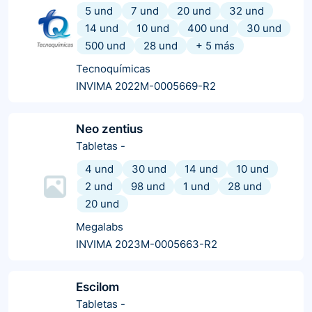
5 und
7 und
20 und
32 und
14 und
10 und
400 und
30 und
500 und
28 und
+
5
más
Tecnoquímicas
INVIMA 2022M-0005669-R2
Neo zentius
Tabletas
-
4 und
30 und
14 und
10 und
2 und
98 und
1 und
28 und
20 und
Megalabs
INVIMA 2023M-0005663-R2
Escilom
Tabletas
-