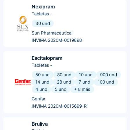
Nexipram
Tabletas
-
30 und
Sun Pharmaceutical
INVIMA 2020M-0019898
Escitalopram
Tabletas
-
50 und
80 und
10 und
900 und
14 und
28 und
7 und
100 und
4 und
5 und
+
8
más
Genfar
INVIMA 2020M-0015699-R1
Bruliva