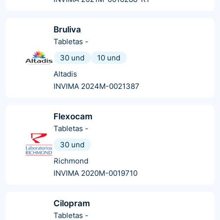
Bruliva
Tabletas
-
30 und
10 und
Altadis
INVIMA 2024M-0021387
Flexocam
Tabletas
-
30 und
Richmond
INVIMA 2020M-0019710
Cilopram
Tabletas
-