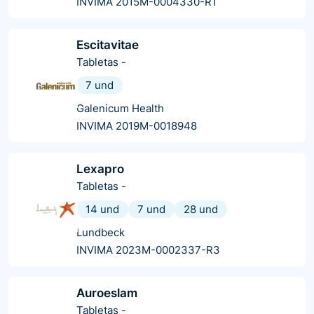
INVIMA 2015M-0004330-R1
Escitavitae
Tabletas
-
7 und
Galenicum Health
INVIMA 2019M-0018948
Lexapro
Tabletas
-
14 und
7 und
28 und
Lundbeck
INVIMA 2023M-0002337-R3
Auroeslam
Tabletas
-