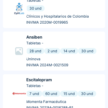
Tabletas
-
30 und
Clínicos y Hospitalarios de Colombia
INVIMA 2020M-0019965
Ansiben
Tabletas
-
28 und
2 und
14 und
30 und
Uninova
INVIMA 2024M-0021509
Escitalopram
Tabletas
-
7 und
60 und
15 und
30 und
Momenta Farmacéutica
INVIMA 2021M-0016288-R1