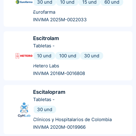
30 und
10 und
15 und
60 und
Eurofarma
INVIMA 2025M-0022033
Escitrolam
Tabletas
-
10 und
100 und
30 und
Hetero Labs
INVIMA 2016M-0016808
Escitalopram
Tabletas
-
30 und
Clínicos y Hospitalarios de Colombia
INVIMA 2020M-0019966