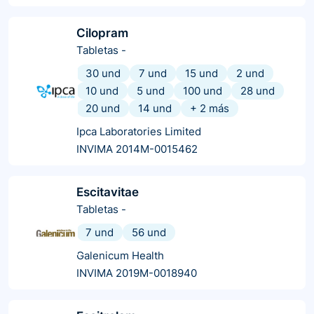
Cilopram
Tabletas
-
30 und
7 und
15 und
2 und
10 und
5 und
100 und
28 und
20 und
14 und
+
2
más
Ipca Laboratories Limited
INVIMA 2014M-0015462
Escitavitae
Tabletas
-
7 und
56 und
Galenicum Health
INVIMA 2019M-0018940