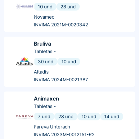
10 und
28 und
Novamed
INVIMA 2021M-0020342
Bruliva
Tabletas
-
30 und
10 und
Altadis
INVIMA 2024M-0021387
Animaxen
Tabletas
-
7 und
28 und
10 und
14 und
Fareva Unterach
INVIMA 2023M-0012151-R2