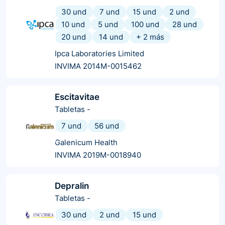
30 und
7 und
15 und
2 und
10 und
5 und
100 und
28 und
20 und
14 und
+
2
más
Ipca Laboratories Limited
INVIMA 2014M-0015462
Escitavitae
Tabletas
-
7 und
56 und
Galenicum Health
INVIMA 2019M-0018940
Depralin
Tabletas
-
30 und
2 und
15 und