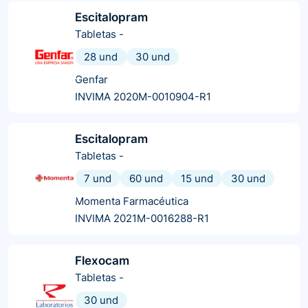
Escitalopram
Tabletas
-
28 und
30 und
Genfar
INVIMA 2020M-0010904-R1
Escitalopram
Tabletas
-
7 und
60 und
15 und
30 und
Momenta Farmacéutica
INVIMA 2021M-0016288-R1
Flexocam
Tabletas
-
30 und