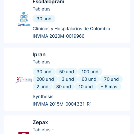
Escitalopram
Tabletas
-
30 und
Clínicos y Hospitalarios de Colombia
INVIMA 2020M-0019966
Ipran
Tabletas
-
30 und
50 und
100 und
200 und
3 und
60 und
70 und
2 und
80 und
10 und
+
6
más
Synthesis
INVIMA 2015M-0004331-R1
Zepax
Tabletas
-