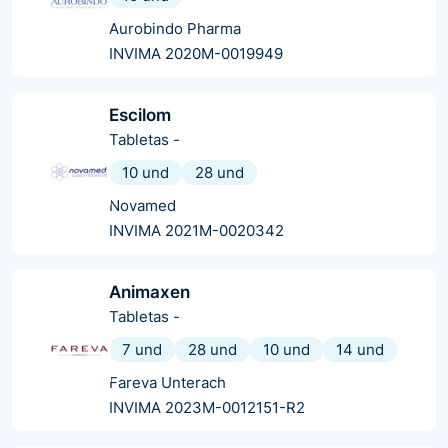
Aurobindo Pharma
INVIMA 2020M-0019949
Escilom
Tabletas
-
10 und
28 und
Novamed
INVIMA 2021M-0020342
Animaxen
Tabletas
-
7 und
28 und
10 und
14 und
Fareva Unterach
INVIMA 2023M-0012151-R2