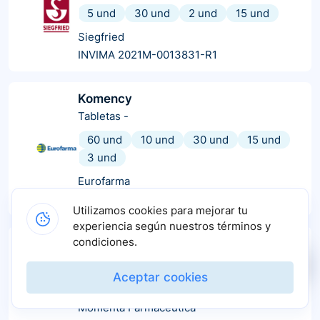
5 und
30 und
2 und
15 und
Siegfried
INVIMA 2021M-0013831-R1
Komency
Tabletas
-
60 und
10 und
30 und
15 und
3 und
Eurofarma
INVIMA 2014M-0015473
Utilizamos cookies para mejorar tu
experiencia según nuestros términos y
condiciones.
Escitalopram
Tabletas
-
Aceptar cookies
10 und
60 und
30 und
15 und
Momenta Farmacéutica