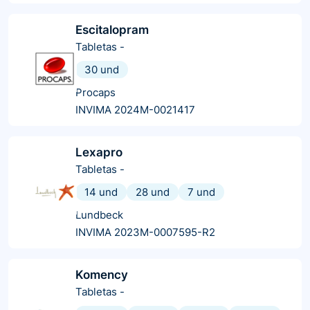
Escitalopram
Tabletas
-
30 und
Procaps
INVIMA 2024M-0021417
Lexapro
Tabletas
-
14 und
28 und
7 und
Lundbeck
INVIMA 2023M-0007595-R2
Komency
Tabletas
-