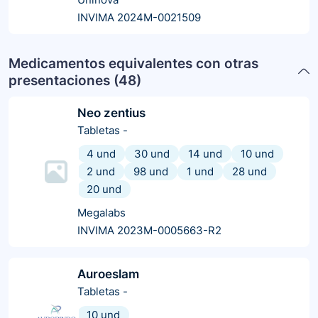
INVIMA 2024M-0021509
Medicamentos equivalentes con otras
presentaciones (
48
)
Neo zentius
Tabletas
-
4 und
30 und
14 und
10 und
2 und
98 und
1 und
28 und
20 und
Megalabs
INVIMA 2023M-0005663-R2
Auroeslam
Tabletas
-
10 und