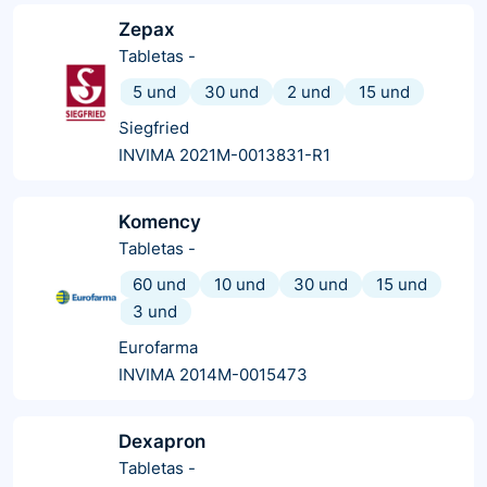
Zepax
Tabletas
-
5 und
30 und
2 und
15 und
Siegfried
INVIMA 2021M-0013831-R1
Komency
Tabletas
-
60 und
10 und
30 und
15 und
3 und
Eurofarma
INVIMA 2014M-0015473
Dexapron
Tabletas
-