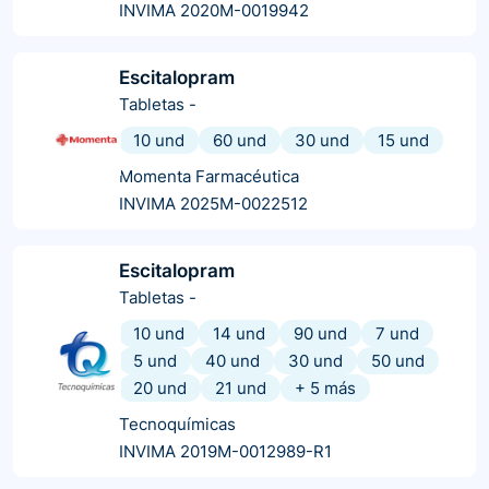
INVIMA 2020M-0019942
Escitalopram
Tabletas
-
10 und
60 und
30 und
15 und
Momenta Farmacéutica
INVIMA 2025M-0022512
Escitalopram
Tabletas
-
10 und
14 und
90 und
7 und
5 und
40 und
30 und
50 und
20 und
21 und
+
5
más
Tecnoquímicas
INVIMA 2019M-0012989-R1