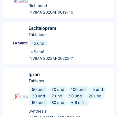
Richmond
INVIMA 2020M-0019710
Escitalopram
Tabletas
-
15 und
La Santé
INVIMA 2022M-0020841
Ipran
Tabletas
-
50 und
70 und
100 und
5 und
30 und
7 und
90 und
20 und
60 und
80 und
+
6
más
Synthesis