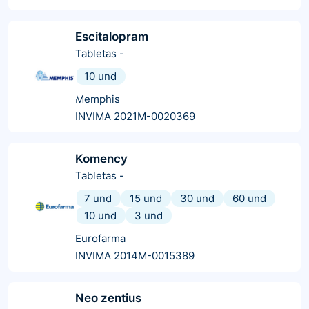
Escitalopram
Tabletas
-
10 und
Memphis
INVIMA 2021M-0020369
Komency
Tabletas
-
7 und
15 und
30 und
60 und
10 und
3 und
Eurofarma
INVIMA 2014M-0015389
Neo zentius