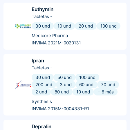
Euthymin
Tabletas
-
30 und
10 und
20 und
100 und
Medicore Pharma
INVIMA 2021M-0020131
Ipran
Tabletas
-
30 und
50 und
100 und
200 und
3 und
60 und
70 und
2 und
80 und
10 und
+
6
más
Synthesis
INVIMA 2015M-0004331-R1
Depralin