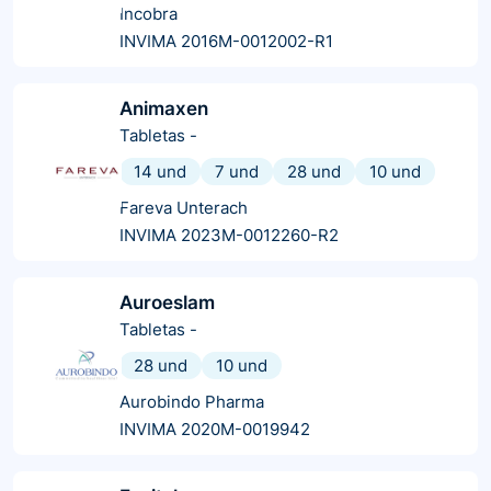
Incobra
INVIMA 2016M-0012002-R1
Animaxen
Tabletas
-
14 und
7 und
28 und
10 und
Fareva Unterach
INVIMA 2023M-0012260-R2
Auroeslam
Tabletas
-
28 und
10 und
Aurobindo Pharma
INVIMA 2020M-0019942