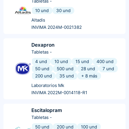
Tabletas
-
10 und
30 und
Altadis
INVIMA 2024M-0021382
Dexapron
Tabletas
-
4 und
10 und
15 und
400 und
50 und
500 und
28 und
7 und
200 und
35 und
+
8
más
Laboratorios Mk
INVIMA 2022M-0014118-R1
Escitalopram
Tabletas
-
50 und
200 und
100 und