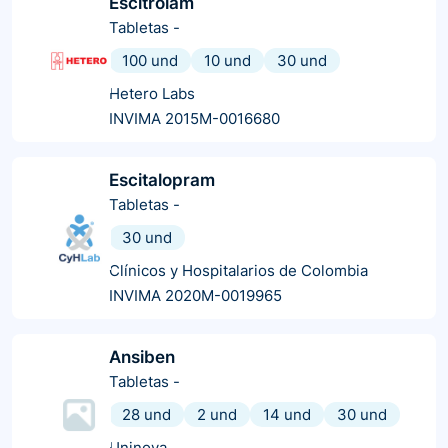
Escitrolam
Tabletas
-
100 und
10 und
30 und
Hetero Labs
INVIMA 2015M-0016680
Escitalopram
Tabletas
-
30 und
Clínicos y Hospitalarios de Colombia
INVIMA 2020M-0019965
Ansiben
Tabletas
-
28 und
2 und
14 und
30 und
Uninova