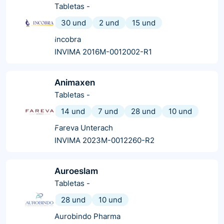
Tabletas
-
30 und
2 und
15 und
Incobra
INVIMA 2016M-0012002-R1
Animaxen
Tabletas
-
14 und
7 und
28 und
10 und
Fareva Unterach
INVIMA 2023M-0012260-R2
Auroeslam
Tabletas
-
28 und
10 und
Aurobindo Pharma