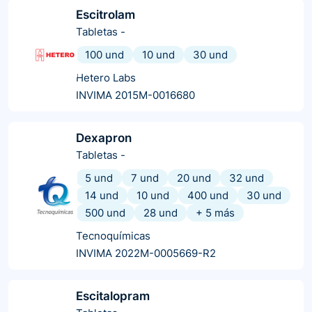
Escitrolam
Tabletas
-
100 und
10 und
30 und
Hetero Labs
INVIMA 2015M-0016680
Dexapron
Tabletas
-
5 und
7 und
20 und
32 und
14 und
10 und
400 und
30 und
500 und
28 und
+
5
más
Tecnoquímicas
INVIMA 2022M-0005669-R2
Escitalopram