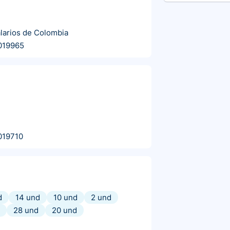
alarios de Colombia
019965
019710
d
14 und
10 und
2 und
28 und
20 und