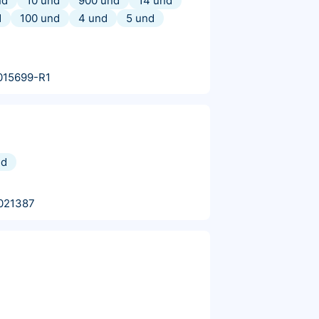
nd
10 und
900 und
14 und
d
100 und
4 und
5 und
015699-R1
nd
021387