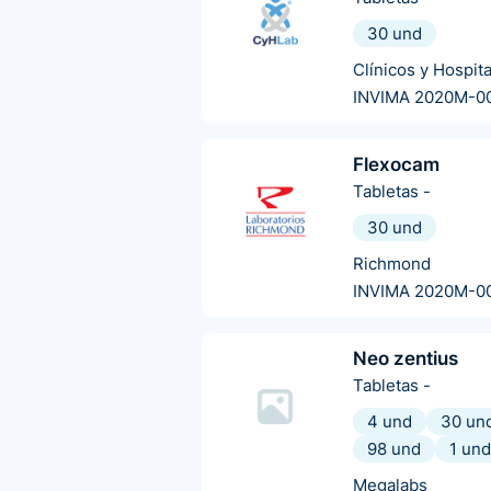
30 und
Clínicos y Hospit
INVIMA 2020M-0
Flexocam
Tabletas
-
30 und
Richmond
INVIMA 2020M-0
Neo zentius
Tabletas
-
4 und
30 un
98 und
1 und
Megalabs