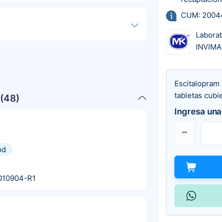
CUM: 2004
Labora
INVIMA
Escitalopram 
tabletas cubi
(
48
)
Ingresa una
nd
010904-R1