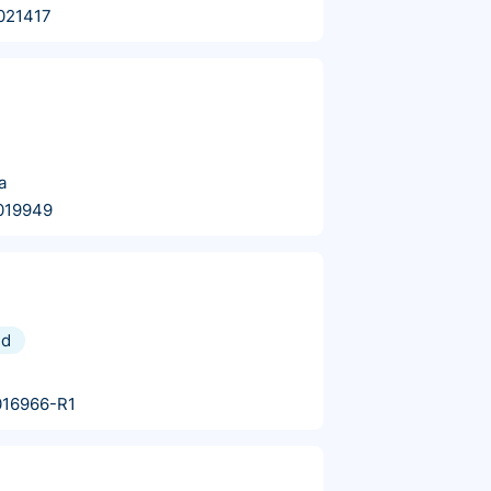
021417
a
019949
nd
016966-R1