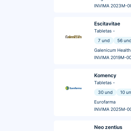
INVIMA 2023M-0
Escitavitae
Tabletas
-
7 und
56 un
Galenicum Health
INVIMA 2019M-0
Komency
Tabletas
-
30 und
10 u
Eurofarma
INVIMA 2025M-0
Neo zentius