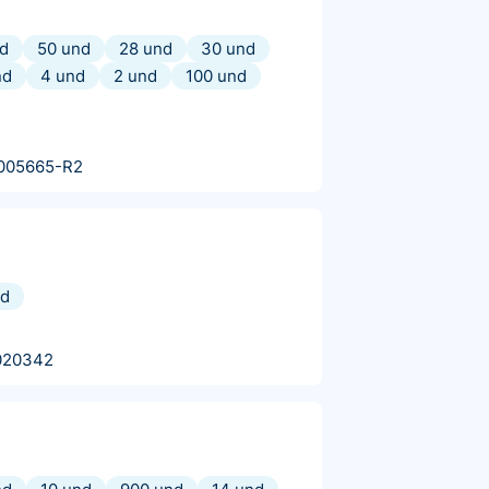
d
50 und
28 und
30 und
nd
4 und
2 und
100 und
005665-R2
nd
020342