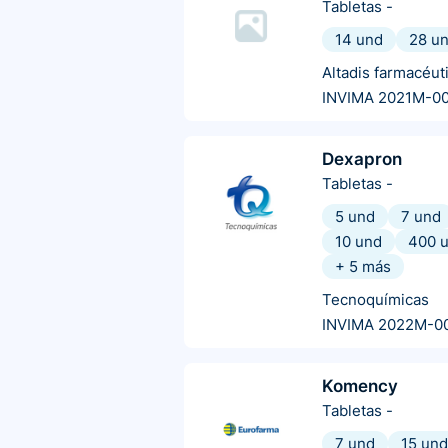
Tabletas
-
14 und
28 u
Altadis farmacéut
INVIMA 2021M-0
Dexapron
Tabletas
-
5 und
7 und
10 und
400 
+
5
más
Tecnoquímicas
INVIMA 2022M-0
Komency
Tabletas
-
7 und
15 und