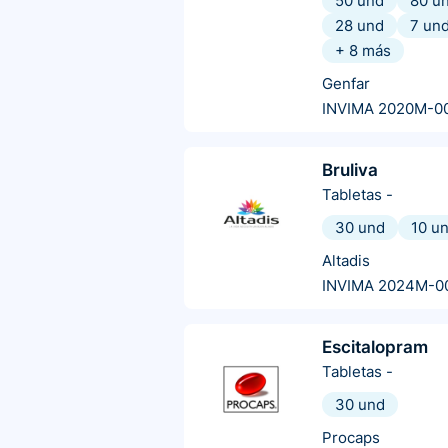
50 und
80 u
28 und
7 un
+
8
más
Genfar
INVIMA 2020M-0
Bruliva
Tabletas
-
30 und
10 u
Altadis
INVIMA 2024M-0
Escitalopram
Tabletas
-
30 und
Procaps