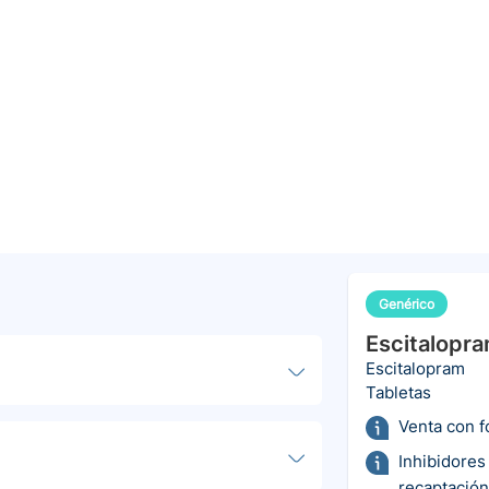
Genérico
Escitalopr
Escitalopram
Tabletas
Venta con 
Inhibidores
recaptación