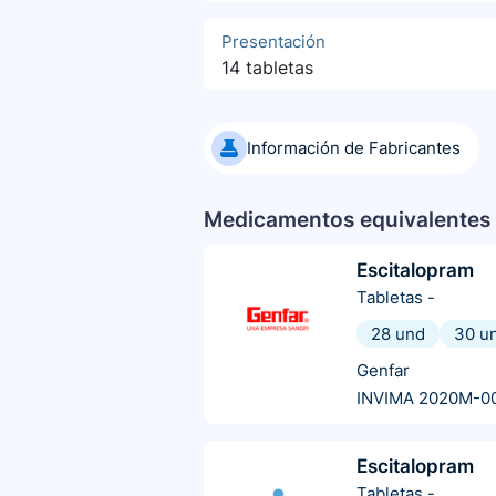
Presentación
14 tabletas
Información de Fabricantes
Medicamentos equivalentes 
Escitalopram
Tabletas
-
28 und
30 u
Genfar
INVIMA 2020M-0
Escitalopram
Tabletas
-