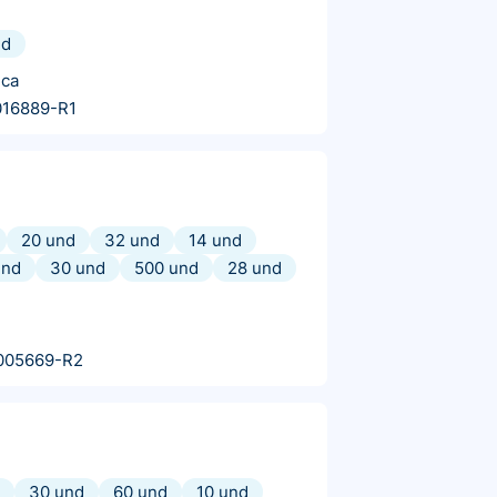
nd
ica
016889-R1
20 und
32 und
14 und
und
30 und
500 und
28 und
005669-R2
30 und
60 und
10 und