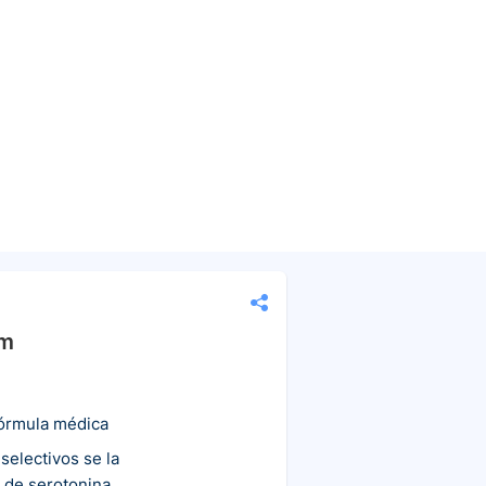
am
fórmula médica
 selectivos se la
 de serotonina