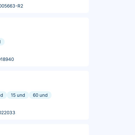
005663-R2
d
018940
nd
15 und
60 und
022033