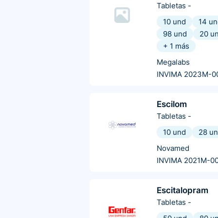
Tabletas
-
10 und
14 un
98 und
20 u
+
1
más
Megalabs
INVIMA 2023M-0
Escilom
Tabletas
-
10 und
28 u
Novamed
INVIMA 2021M-0
Escitalopram
Tabletas
-