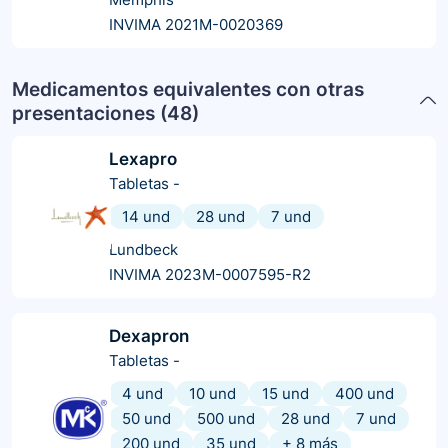
INVIMA 2021M-0020369
Medicamentos equivalentes con otras
presentaciones (
48
)
Lexapro
Tabletas
-
14 und
28 und
7 und
Lundbeck
INVIMA 2023M-0007595-R2
Dexapron
Tabletas
-
4 und
10 und
15 und
400 und
50 und
500 und
28 und
7 und
200 und
35 und
+
8
más