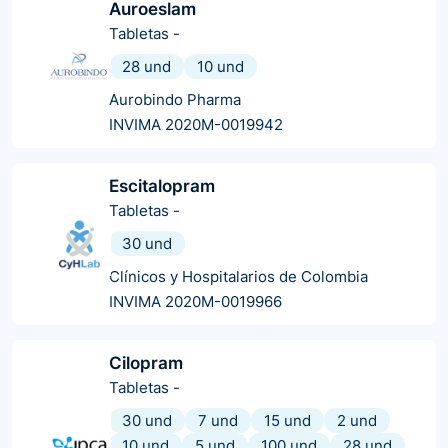
Auroeslam
Tabletas
-
28 und
10 und
Aurobindo Pharma
INVIMA 2020M-0019942
Escitalopram
Tabletas
-
30 und
Clínicos y Hospitalarios de Colombia
INVIMA 2020M-0019966
Cilopram
Tabletas
-
30 und
7 und
15 und
2 und
10 und
5 und
100 und
28 und