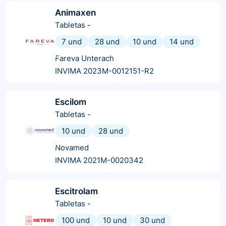
Animaxen
Tabletas
-
7 und
28 und
10 und
14 und
Fareva Unterach
INVIMA 2023M-0012151-R2
Escilom
Tabletas
-
10 und
28 und
Novamed
INVIMA 2021M-0020342
Escitrolam
Tabletas
-
100 und
10 und
30 und