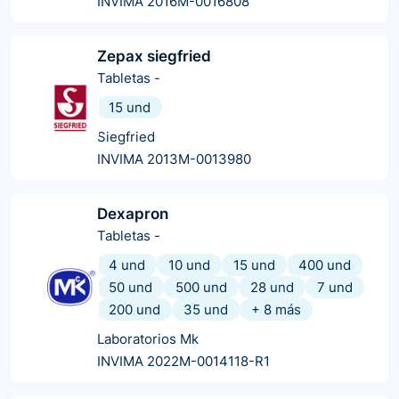
INVIMA 2016M-0016808
Zepax siegfried
Tabletas
-
15 und
Siegfried
INVIMA 2013M-0013980
Dexapron
Tabletas
-
4 und
10 und
15 und
400 und
50 und
500 und
28 und
7 und
200 und
35 und
+
8
más
Laboratorios Mk
INVIMA 2022M-0014118-R1