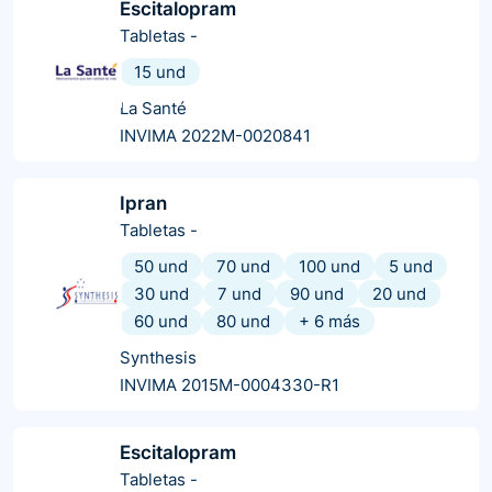
Escitalopram
Tabletas
-
15 und
La Santé
INVIMA 2022M-0020841
Ipran
Tabletas
-
50 und
70 und
100 und
5 und
30 und
7 und
90 und
20 und
60 und
80 und
+
6
más
Synthesis
INVIMA 2015M-0004330-R1
Escitalopram
Tabletas
-