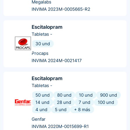
Megalabs
INVIMA 2023M-0005665-R2
Escitalopram
Tabletas
-
30 und
Procaps
INVIMA 2024M-0021417
Escitalopram
Tabletas
-
50 und
80 und
10 und
900 und
14 und
28 und
7 und
100 und
4 und
5 und
+
8
más
Genfar
INVIMA 2020M-0015699-R1