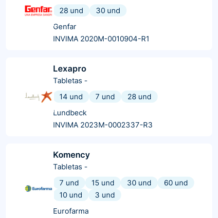
28 und
30 und
Genfar
INVIMA 2020M-0010904-R1
Lexapro
Tabletas
-
14 und
7 und
28 und
Lundbeck
INVIMA 2023M-0002337-R3
Komency
Tabletas
-
7 und
15 und
30 und
60 und
10 und
3 und
Eurofarma