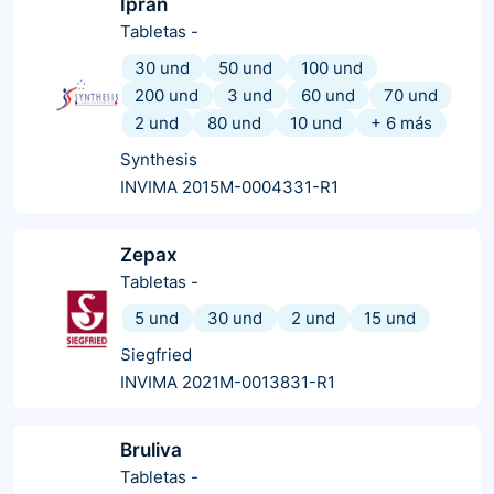
Ipran
Tabletas
-
30 und
50 und
100 und
200 und
3 und
60 und
70 und
2 und
80 und
10 und
+
6
más
Synthesis
INVIMA 2015M-0004331-R1
Zepax
Tabletas
-
5 und
30 und
2 und
15 und
Siegfried
INVIMA 2021M-0013831-R1
Bruliva
Tabletas
-