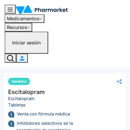
Medicamentos
Recursos
Iniciar sesión
Genérico
Escitalopram
Escitalopram
Tabletas
Venta con fórmula médica
Inhibidores selectivos se la