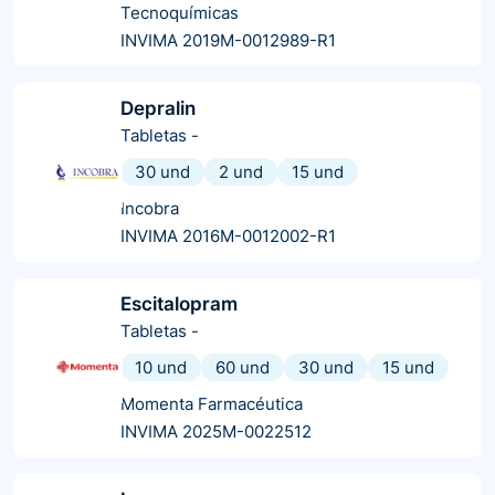
Tecnoquímicas
INVIMA 2019M-0012989-R1
Depralin
Tabletas
-
30 und
2 und
15 und
Incobra
INVIMA 2016M-0012002-R1
Escitalopram
Tabletas
-
10 und
60 und
30 und
15 und
Momenta Farmacéutica
INVIMA 2025M-0022512