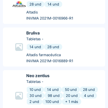
28 und
14 und
Altadis
INVIMA 2021M-0016966-R1
Bruliva
Tabletas
-
14 und
28 und
Altadis farmacéutica
INVIMA 2021M-0016889-R1
Neo zentius
Tabletas
-
10 und
14 und
50 und
28 und
30 und
98 und
20 und
4 und
2 und
100 und
+
1
más