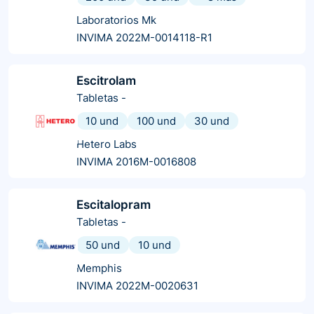
Laboratorios Mk
INVIMA 2022M-0014118-R1
Escitrolam
Tabletas
-
10 und
100 und
30 und
Hetero Labs
INVIMA 2016M-0016808
Escitalopram
Tabletas
-
50 und
10 und
Memphis
INVIMA 2022M-0020631