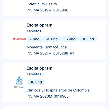
Galenicum Health
INVIMA 2019M-0018940
Escitalopram
Tabletas
-
7 und
60 und
15 und
30 und
Momenta Farmacéutica
INVIMA 2021M-0016288-R1
Escitalopram
Tabletas
-
30 und
Clínicos y Hospitalarios de Colombia
INVIMA 2020M-0019965