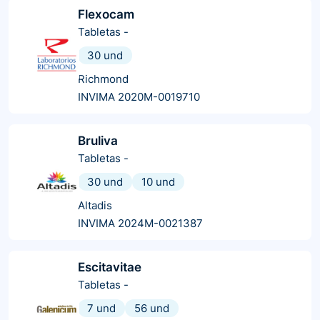
Flexocam
Tabletas
-
30 und
Richmond
INVIMA 2020M-0019710
Bruliva
Tabletas
-
30 und
10 und
Altadis
INVIMA 2024M-0021387
Escitavitae
Tabletas
-
7 und
56 und