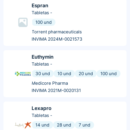
Espran
Tabletas
-
100 und
Torrent pharmaceuticals
INVIMA 2024M-0021573
Euthymin
Tabletas
-
30 und
10 und
20 und
100 und
Medicore Pharma
INVIMA 2021M-0020131
Lexapro
Tabletas
-
14 und
28 und
7 und