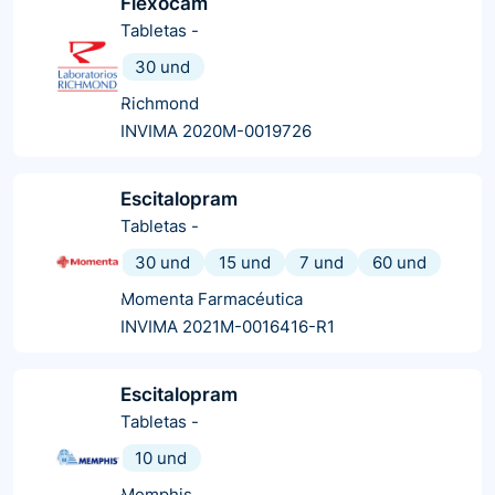
Flexocam
Tabletas
-
30 und
Richmond
INVIMA 2020M-0019726
Escitalopram
Tabletas
-
30 und
15 und
7 und
60 und
Momenta Farmacéutica
INVIMA 2021M-0016416-R1
Escitalopram
Tabletas
-
10 und
Memphis