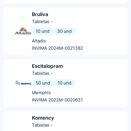
Bruliva
Tabletas
-
10 und
30 und
Altadis
INVIMA 2024M-0021382
Escitalopram
Tabletas
-
50 und
10 und
Memphis
INVIMA 2022M-0020631
Komency
Tabletas
-