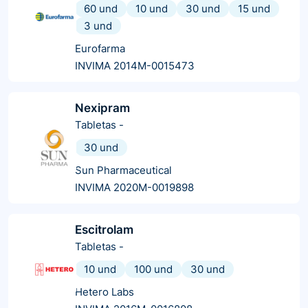
60 und
10 und
30 und
15 und
3 und
Eurofarma
INVIMA 2014M-0015473
Nexipram
Tabletas
-
30 und
Sun Pharmaceutical
INVIMA 2020M-0019898
Escitrolam
Tabletas
-
10 und
100 und
30 und
Hetero Labs