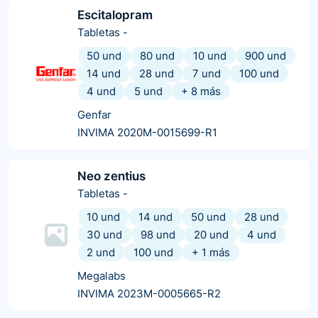
Escitalopram
Tabletas
-
50 und
80 und
10 und
900 und
14 und
28 und
7 und
100 und
4 und
5 und
+
8
más
Genfar
INVIMA 2020M-0015699-R1
Neo zentius
Tabletas
-
10 und
14 und
50 und
28 und
30 und
98 und
20 und
4 und
2 und
100 und
+
1
más
Megalabs
INVIMA 2023M-0005665-R2