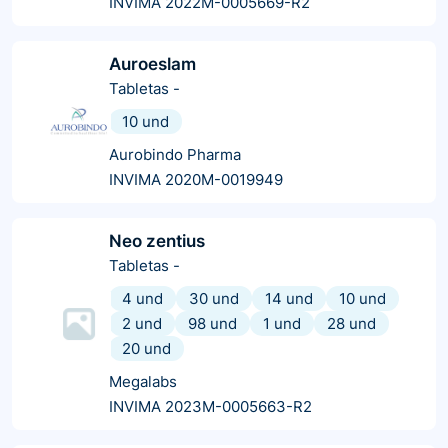
INVIMA 2022M-0005669-R2
Auroeslam
Tabletas
-
10 und
Aurobindo Pharma
INVIMA 2020M-0019949
Neo zentius
Tabletas
-
4 und
30 und
14 und
10 und
2 und
98 und
1 und
28 und
20 und
Megalabs
INVIMA 2023M-0005663-R2