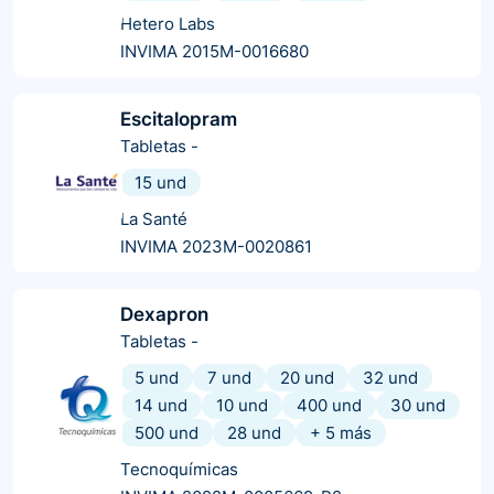
Hetero Labs
INVIMA 2015M-0016680
Escitalopram
Tabletas
-
15 und
La Santé
INVIMA 2023M-0020861
Dexapron
Tabletas
-
5 und
7 und
20 und
32 und
14 und
10 und
400 und
30 und
500 und
28 und
+
5
más
Tecnoquímicas