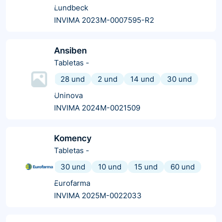
Lundbeck
INVIMA 2023M-0007595-R2
Ansiben
Tabletas
-
28 und
2 und
14 und
30 und
Uninova
INVIMA 2024M-0021509
Komency
Tabletas
-
30 und
10 und
15 und
60 und
Eurofarma
INVIMA 2025M-0022033