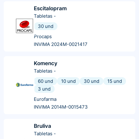
Escitalopram
Tabletas
-
30 und
Procaps
INVIMA 2024M-0021417
Komency
Tabletas
-
60 und
10 und
30 und
15 und
3 und
Eurofarma
INVIMA 2014M-0015473
Bruliva
Tabletas
-