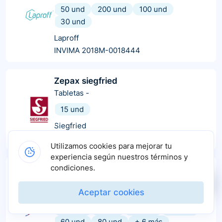
50 und
200 und
100 und
30 und
Laproff
INVIMA 2018M-0018444
Zepax siegfried
Tabletas
-
15 und
Siegfried
INVIMA 2013M-0013980
Utilizamos cookies para mejorar tu
experiencia según nuestros términos y
condiciones.
Ipran
Tabletas
-
Aceptar cookies
50 und
70 und
100 und
5 und
30 und
7 und
90 und
20 und
60 und
80 und
+
6
más