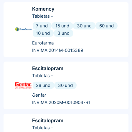
Komency
Tabletas
-
7 und
15 und
30 und
60 und
10 und
3 und
Eurofarma
INVIMA 2014M-0015389
Escitalopram
Tabletas
-
28 und
30 und
Genfar
INVIMA 2020M-0010904-R1
Escitalopram
Tabletas
-