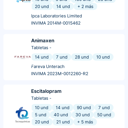
20 und
14 und
+
2
más
Ipca Laboratories Limited
INVIMA 2014M-0015462
Animaxen
Tabletas
-
14 und
7 und
28 und
10 und
Fareva Unterach
INVIMA 2023M-0012260-R2
Escitalopram
Tabletas
-
10 und
14 und
90 und
7 und
5 und
40 und
30 und
50 und
20 und
21 und
+
5
más