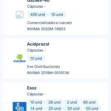
Gazilex-40
Cápsulas
-
400 und
10 und
Comercializadora ruecam
INVIMA 2020M-19853
Acidprazol
Cápsulas
-
10 und
Eve Distribuciones
INVIMA 2019M-0019136
Esoz
Cápsulas
-
10 und
28 und
2 und
60 und
14 und
20 und
30 und
50 und