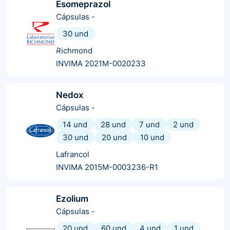
Esomeprazol
Cápsulas
-
30 und
Richmond
INVIMA 2021M-0020233
Nedox
Cápsulas
-
14 und
28 und
7 und
2 und
30 und
20 und
10 und
Lafrancol
INVIMA 2015M-0003236-R1
Ezolium
Cápsulas
-
20 und
60 und
4 und
1 und