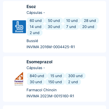
Esoz
Cápsulas
-
60 und
50 und
10 und
28 und
14 und
30 und
7 und
20 und
2 und
Bussié
INVIMA 2016M-0004425-R1
Esomeprazol
Cápsulas
-
840 und
15 und
300 und
30 und
150 und
2 und
Farmacol Chinoin
INVIMA 2023M-0015160-R1