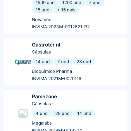
1500 und
1200 und
7 und
15 und
+
15
más
Novamed
INVIMA 2023M-0012621-R2
Gastroter nf
Cápsulas
-
14 und
7 und
28 und
Bioquímico Pharma
INVIMA 2021M-0020119
Pamezone
Cápsulas
-
4 und
28 und
14 und
Megalabs
INVIMA 2018M-0018374