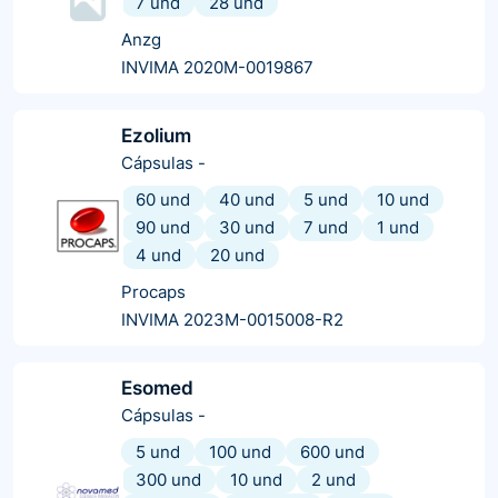
7 und
28 und
Anzg
INVIMA 2020M-0019867
Ezolium
Cápsulas
-
60 und
40 und
5 und
10 und
90 und
30 und
7 und
1 und
4 und
20 und
Procaps
INVIMA 2023M-0015008-R2
Esomed
Cápsulas
-
5 und
100 und
600 und
300 und
10 und
2 und