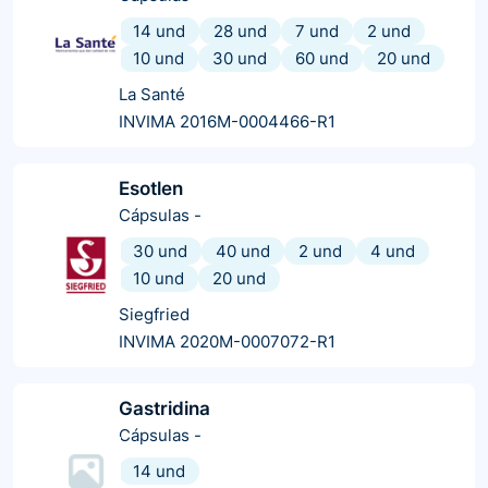
14 und
28 und
7 und
2 und
10 und
30 und
60 und
20 und
La Santé
INVIMA 2016M-0004466-R1
Esotlen
Cápsulas
-
30 und
40 und
2 und
4 und
10 und
20 und
Siegfried
INVIMA 2020M-0007072-R1
Gastridina
Cápsulas
-
14 und