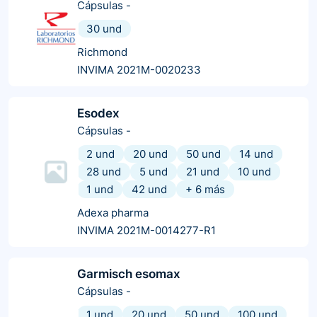
Cápsulas
-
30 und
Richmond
INVIMA 2021M-0020233
Esodex
Cápsulas
-
2 und
20 und
50 und
14 und
28 und
5 und
21 und
10 und
1 und
42 und
+
6
más
Adexa pharma
INVIMA 2021M-0014277-R1
Garmisch esomax
Cápsulas
-
1 und
20 und
50 und
100 und