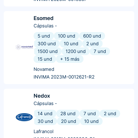
Esomed
Cápsulas
-
5 und
100 und
600 und
300 und
10 und
2 und
1500 und
1200 und
7 und
15 und
+
15
más
Novamed
INVIMA 2023M-0012621-R2
Nedox
Cápsulas
-
14 und
28 und
7 und
2 und
30 und
20 und
10 und
Lafrancol