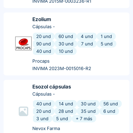
INVIMA 2015M-0003236-R1
Ezolium
Cápsulas
-
20 und
60 und
4 und
1 und
90 und
30 und
7 und
5 und
40 und
10 und
Procaps
INVIMA 2023M-0015016-R2
Esozol cápsulas
Cápsulas
-
40 und
14 und
30 und
56 und
20 und
28 und
35 und
6 und
3 und
5 und
+
7
más
Nevox Farma