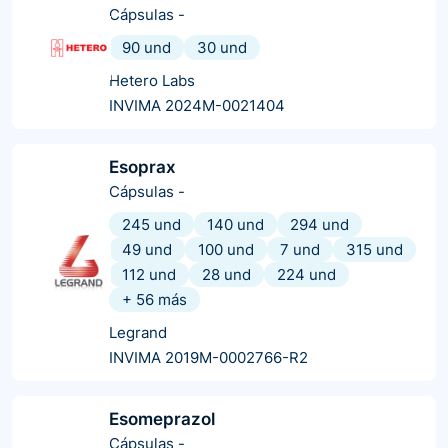
Cápsulas
-
90 und
30 und
Hetero Labs
INVIMA 2024M-0021404
Esoprax
Cápsulas
-
245 und
140 und
294 und
49 und
100 und
7 und
315 und
112 und
28 und
224 und
+
56
más
Legrand
INVIMA 2019M-0002766-R2
Esomeprazol
Cápsulas
-