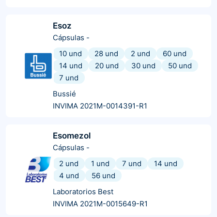
Esoz
Cápsulas
-
10 und
28 und
2 und
60 und
14 und
20 und
30 und
50 und
7 und
Bussié
INVIMA 2021M-0014391-R1
Esomezol
Cápsulas
-
2 und
1 und
7 und
14 und
4 und
56 und
Laboratorios Best
INVIMA 2021M-0015649-R1