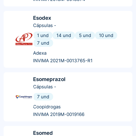
Esodex
Cápsulas
-
1 und
14 und
5 und
10 und
7 und
Adexa
INVIMA 2021M-0013765-R1
Esomeprazol
Cápsulas
-
7 und
Coopidrogas
INVIMA 2019M-0019166
Esomed