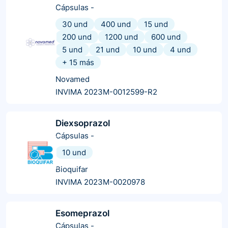
Cápsulas
-
30 und
400 und
15 und
200 und
1200 und
600 und
5 und
21 und
10 und
4 und
+
15
más
Novamed
INVIMA 2023M-0012599-R2
Diexsoprazol
Cápsulas
-
10 und
Bioquifar
INVIMA 2023M-0020978
Esomeprazol
Cápsulas
-