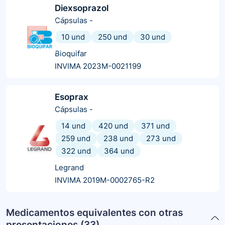
Diexsoprazol
Cápsulas
-
10 und
250 und
30 und
Bioquifar
INVIMA 2023M-0021199
Esoprax
Cápsulas
-
14 und
420 und
371 und
259 und
238 und
273 und
322 und
364 und
Legrand
INVIMA 2019M-0002765-R2
Medicamentos equivalentes con otras
presentaciones (
33
)