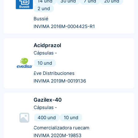
14 und
30 und
7 und
20 und
2 und
Bussié
INVIMA 2016M-0004425-R1
Acidprazol
Cápsulas
-
10 und
Eve Distribuciones
INVIMA 2019M-0019136
Gazilex-40
Cápsulas
-
400 und
10 und
Comercializadora ruecam
INVIMA 2020M-19853