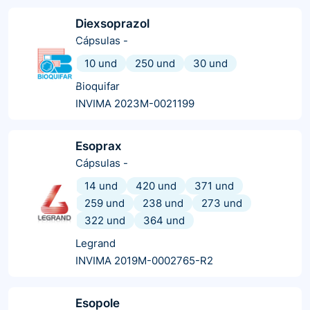
Diexsoprazol
Cápsulas
-
10 und
250 und
30 und
Bioquifar
INVIMA 2023M-0021199
Esoprax
Cápsulas
-
14 und
420 und
371 und
259 und
238 und
273 und
322 und
364 und
Legrand
INVIMA 2019M-0002765-R2
Esopole