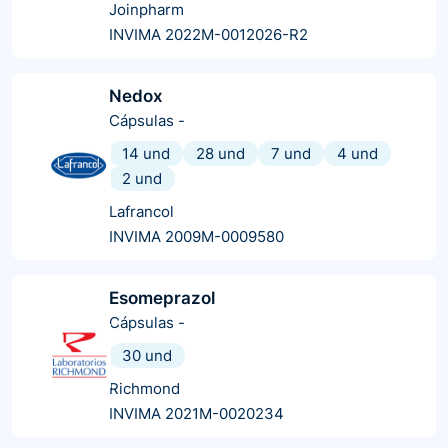
Joinpharm
INVIMA 2022M-0012026-R2
Nedox
Cápsulas
-
14 und
28 und
7 und
4 und
2 und
Lafrancol
INVIMA 2009M-0009580
Esomeprazol
Cápsulas
-
30 und
Richmond
INVIMA 2021M-0020234