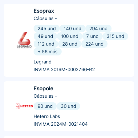
Esoprax
Cápsulas
-
245 und
140 und
294 und
49 und
100 und
7 und
315 und
112 und
28 und
224 und
+
56
más
Legrand
INVIMA 2019M-0002766-R2
Esopole
Cápsulas
-
90 und
30 und
Hetero Labs
INVIMA 2024M-0021404