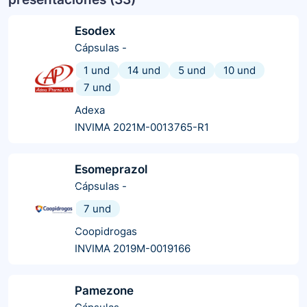
Esodex
Cápsulas
-
1 und
14 und
5 und
10 und
7 und
Adexa
INVIMA 2021M-0013765-R1
Esomeprazol
Cápsulas
-
7 und
Coopidrogas
INVIMA 2019M-0019166
Pamezone