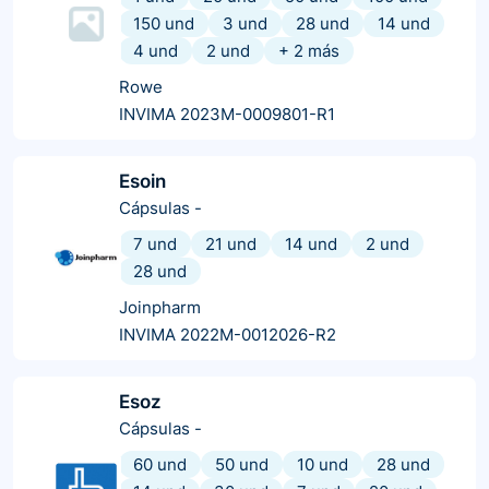
150 und
3 und
28 und
14 und
4 und
2 und
+
2
más
Rowe
INVIMA 2023M-0009801-R1
Esoin
Cápsulas
-
7 und
21 und
14 und
2 und
28 und
Joinpharm
INVIMA 2022M-0012026-R2
Esoz
Cápsulas
-
60 und
50 und
10 und
28 und