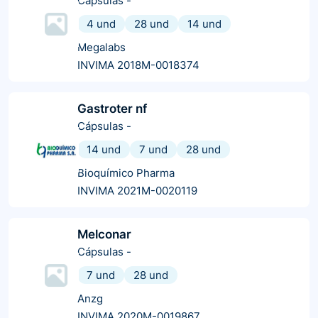
Cápsulas
-
4 und
28 und
14 und
Megalabs
INVIMA 2018M-0018374
Gastroter nf
Cápsulas
-
14 und
7 und
28 und
Bioquímico Pharma
INVIMA 2021M-0020119
Melconar
Cápsulas
-
7 und
28 und
Anzg
INVIMA 2020M-0019867