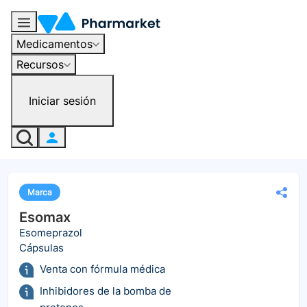
Medicamentos
Recursos
Iniciar sesión
Marca
Esomax
Esomeprazol
Cápsulas
Venta con fórmula médica
Inhibidores de la bomba de