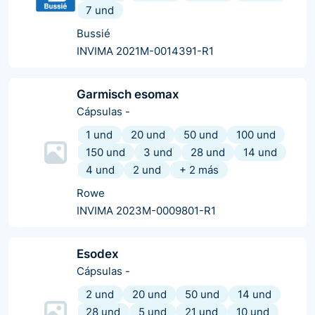
7 und
Bussié
INVIMA 2021M-0014391-R1
Garmisch esomax
Cápsulas
-
1 und
20 und
50 und
100 und
150 und
3 und
28 und
14 und
4 und
2 und
+
2
más
Rowe
INVIMA 2023M-0009801-R1
Esodex
Cápsulas
-
2 und
20 und
50 und
14 und
28 und
5 und
21 und
10 und