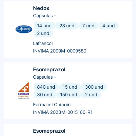
Nedox
Cápsulas
-
14 und
28 und
7 und
4 und
2 und
Lafrancol
INVIMA 2009M-0009580
Esomeprazol
Cápsulas
-
840 und
15 und
300 und
30 und
150 und
2 und
Farmacol Chinoin
INVIMA 2023M-0015160-R1
Esomeprazol