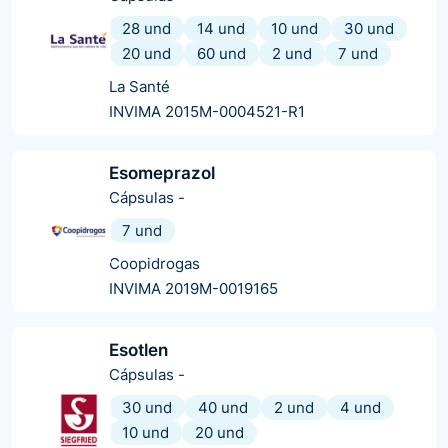
28 und
14 und
10 und
30 und
20 und
60 und
2 und
7 und
La Santé
INVIMA 2015M-0004521-R1
Esomeprazol
Cápsulas
-
7 und
Coopidrogas
INVIMA 2019M-0019165
Esotlen
Cápsulas
-
30 und
40 und
2 und
4 und
10 und
20 und