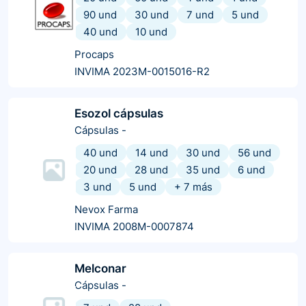
90 und
30 und
7 und
5 und
40 und
10 und
Procaps
INVIMA 2023M-0015016-R2
Esozol cápsulas
Cápsulas
-
40 und
14 und
30 und
56 und
20 und
28 und
35 und
6 und
3 und
5 und
+
7
más
Nevox Farma
INVIMA 2008M-0007874
Melconar
Cápsulas
-