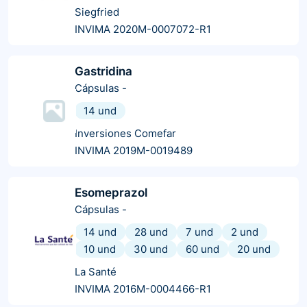
Siegfried
INVIMA 2020M-0007072-R1
Gastridina
Cápsulas
-
14 und
Inversiones Comefar
INVIMA 2019M-0019489
Esomeprazol
Cápsulas
-
14 und
28 und
7 und
2 und
10 und
30 und
60 und
20 und
La Santé
INVIMA 2016M-0004466-R1