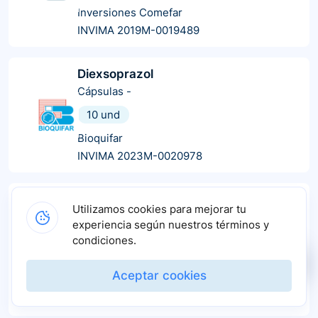
Inversiones Comefar
INVIMA 2019M-0019489
Diexsoprazol
Cápsulas
-
10 und
Bioquifar
INVIMA 2023M-0020978
Esomeprazol
Utilizamos cookies para mejorar tu
Cápsulas
-
experiencia según nuestros términos y
28 und
14 und
10 und
30 und
condiciones.
20 und
60 und
2 und
7 und
Aceptar cookies
La Santé
INVIMA 2015M-0004521-R1