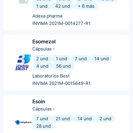
1 und
42 und
+
6
más
Adexa pharma
INVIMA 2021M-0014277-R1
Esomezol
Cápsulas
-
2 und
1 und
7 und
14 und
4 und
56 und
Laboratorios Best
INVIMA 2021M-0015649-R1
Esoin
Cápsulas
-
7 und
21 und
14 und
2 und
28 und