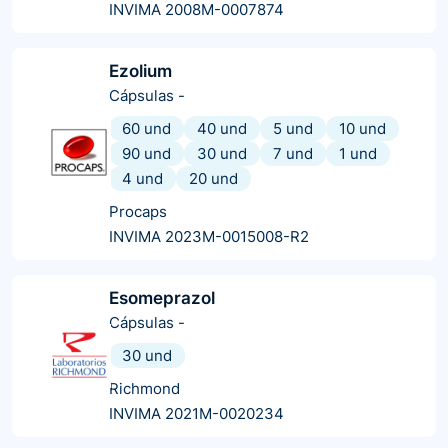
INVIMA 2008M-0007874
Ezolium
Cápsulas
-
60 und
40 und
5 und
10 und
90 und
30 und
7 und
1 und
4 und
20 und
Procaps
INVIMA 2023M-0015008-R2
Esomeprazol
Cápsulas
-
30 und
Richmond
INVIMA 2021M-0020234