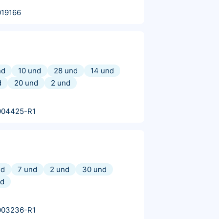
019166
nd
10 und
28 und
14 und
d
20 und
2 und
004425-R1
nd
7 und
2 und
30 und
nd
003236-R1