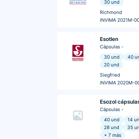
30 und
Richmond
INVIMA 2021M-0
Esotlen
Cápsulas
-
30 und
40 u
20 und
Siegfried
INVIMA 2020M-0
Esozol cápsula
Cápsulas
-
40 und
14 u
28 und
35 u
+
7
más