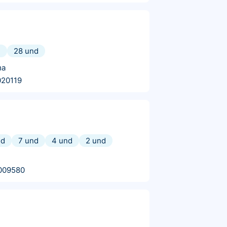
d
28 und
ma
020119
nd
7 und
4 und
2 und
009580