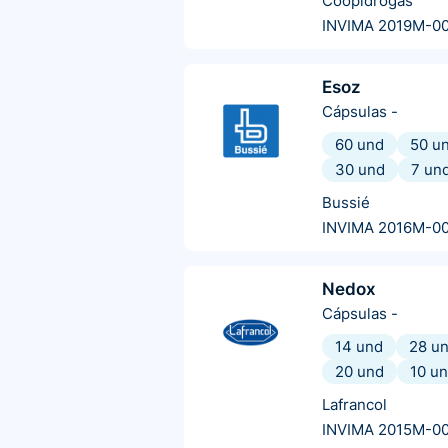
Coopidrogas
INVIMA 2019M-0
Esoz
Cápsulas
-
60 und
50 u
30 und
7 un
Bussié
INVIMA 2016M-0
Nedox
Cápsulas
-
14 und
28 u
20 und
10 u
Lafrancol
INVIMA 2015M-0