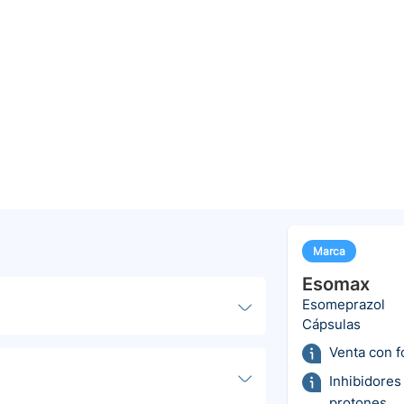
Marca
Esomax
Esomeprazol
Cápsulas
Venta con 
Inhibidores
protones