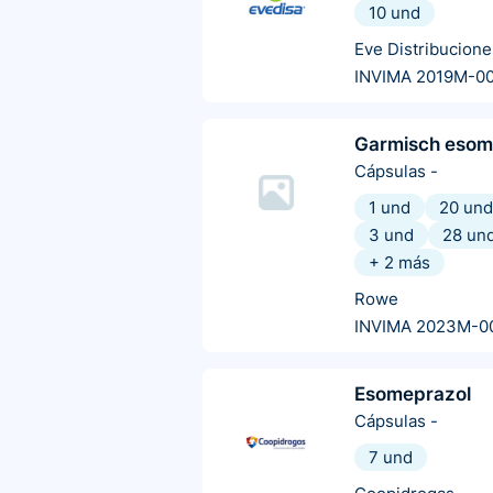
10 und
Eve Distribucione
INVIMA 2019M-0
Garmisch eso
Cápsulas
-
1 und
20 und
3 und
28 un
+
2
más
Rowe
INVIMA 2023M-0
Esomeprazol
Cápsulas
-
7 und