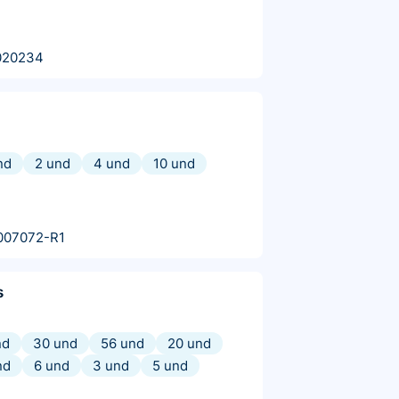
020234
nd
2 und
4 und
10 und
007072-R1
s
nd
30 und
56 und
20 und
nd
6 und
3 und
5 und