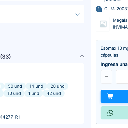
CUM: 2003
Megala
INVIMA
Esomax 10 mg
cápsulas
(
33
)
Ingresa una
d
50 und
14 und
28 und
10 und
1 und
42 und
014277-R1