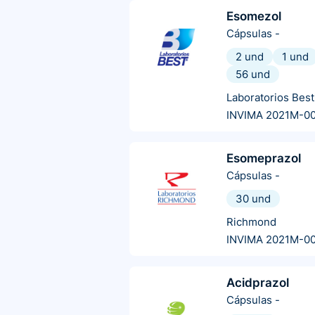
Esomezol
Cápsulas
-
2 und
1 und
56 und
Laboratorios Best
INVIMA 2021M-0
Esomeprazol
Cápsulas
-
30 und
Richmond
INVIMA 2021M-0
Acidprazol
Cápsulas
-