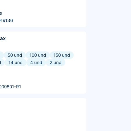
s
019136
max
50 und
100 und
150 und
d
14 und
4 und
2 und
009801-R1