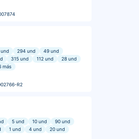
007874
 und
294 und
49 und
nd
315 und
112 und
28 und
6
más
002766-R2
nd
5 und
10 und
90 und
d
1 und
4 und
20 und