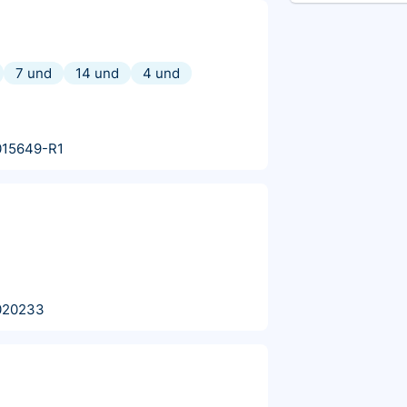
7 und
14 und
4 und
015649-R1
020233