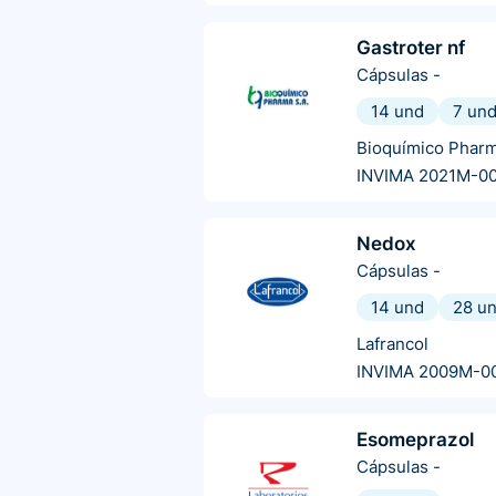
Gastroter nf
Cápsulas
-
14 und
7 un
Bioquímico Phar
INVIMA 2021M-0
Nedox
Cápsulas
-
14 und
28 u
Lafrancol
INVIMA 2009M-0
Esomeprazol
Cápsulas
-