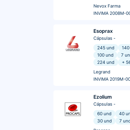
Nevox Farma
INVIMA 2008M-0
Esoprax
Cápsulas
-
245 und
140
100 und
7 u
224 und
+
5
Legrand
INVIMA 2019M-0
Ezolium
Cápsulas
-
60 und
40 u
30 und
7 un