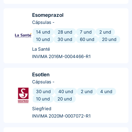
Esomeprazol
Cápsulas
-
14 und
28 und
7 und
2 und
10 und
30 und
60 und
20 und
La Santé
INVIMA 2016M-0004466-R1
Esotlen
Cápsulas
-
30 und
40 und
2 und
4 und
10 und
20 und
Siegfried
INVIMA 2020M-0007072-R1