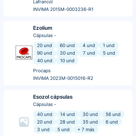
Lafrancol
INVIMA 2015M-0003236-R1
Ezolium
Cápsulas
-
20 und
60 und
4 und
1 und
90 und
30 und
7 und
5 und
40 und
10 und
Procaps
INVIMA 2023M-0015016-R2
Esozol cápsulas
Cápsulas
-
40 und
14 und
30 und
56 und
20 und
28 und
35 und
6 und
3 und
5 und
+
7
más