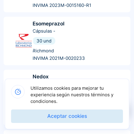
INVIMA 2023M-0015160-R1
Esomeprazol
Cápsulas
-
30 und
Richmond
INVIMA 2021M-0020233
Nedox
Cápsulas
-
Utilizamos cookies para mejorar tu
14 und
28 und
7 und
2 und
experiencia según nuestros términos y
30 und
20 und
10 und
condiciones.
Lafrancol
Aceptar cookies
INVIMA 2015M-0003236-R1