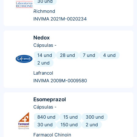
30 und
Richmond
INVIMA 2021M-0020234
Nedox
Cápsulas
-
14 und
28 und
7 und
4 und
2 und
Lafrancol
INVIMA 2009M-0009580
Esomeprazol
Cápsulas
-
840 und
15 und
300 und
30 und
150 und
2 und
Farmacol Chinoin