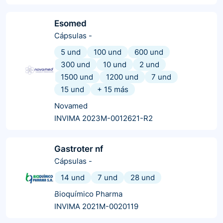
Esomed
Cápsulas
-
5 und
100 und
600 und
300 und
10 und
2 und
1500 und
1200 und
7 und
15 und
+
15
más
Novamed
INVIMA 2023M-0012621-R2
Gastroter nf
Cápsulas
-
14 und
7 und
28 und
Bioquímico Pharma
INVIMA 2021M-0020119