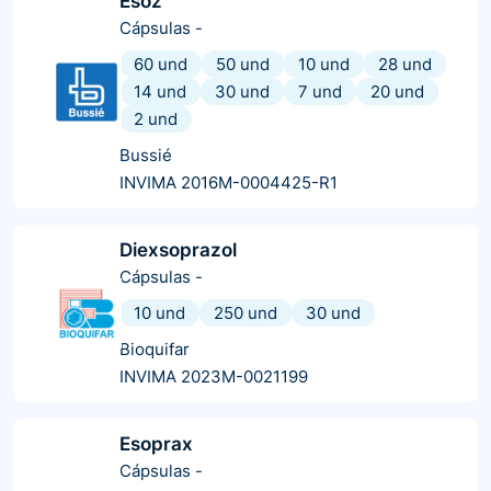
Esoz
Cápsulas
-
60 und
50 und
10 und
28 und
14 und
30 und
7 und
20 und
2 und
Bussié
INVIMA 2016M-0004425-R1
Diexsoprazol
Cápsulas
-
10 und
250 und
30 und
Bioquifar
INVIMA 2023M-0021199
Esoprax
Cápsulas
-