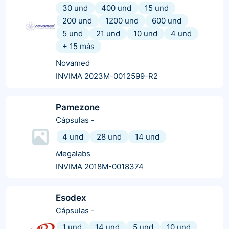
30 und
400 und
15 und
200 und
1200 und
600 und
5 und
21 und
10 und
4 und
+
15
más
Novamed
INVIMA 2023M-0012599-R2
Pamezone
Cápsulas
-
4 und
28 und
14 und
Megalabs
INVIMA 2018M-0018374
Esodex
Cápsulas
-
1 und
14 und
5 und
10 und