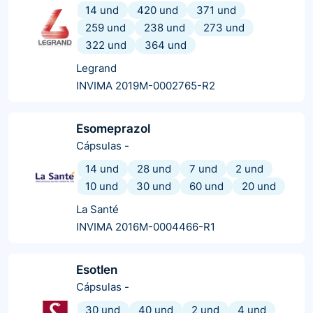
14 und
420 und
371 und
259 und
238 und
273 und
322 und
364 und
Legrand
INVIMA 2019M-0002765-R2
Esomeprazol
Cápsulas
-
14 und
28 und
7 und
2 und
10 und
30 und
60 und
20 und
La Santé
INVIMA 2016M-0004466-R1
Esotlen
Cápsulas
-
30 und
40 und
2 und
4 und