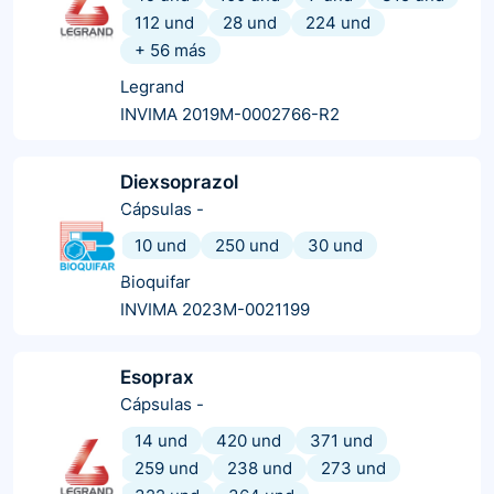
112 und
28 und
224 und
+
56
más
Legrand
INVIMA 2019M-0002766-R2
Diexsoprazol
Cápsulas
-
10 und
250 und
30 und
Bioquifar
INVIMA 2023M-0021199
Esoprax
Cápsulas
-
14 und
420 und
371 und
259 und
238 und
273 und