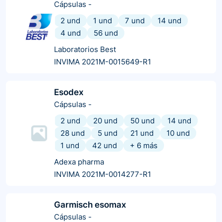
Cápsulas
-
2 und
1 und
7 und
14 und
4 und
56 und
Laboratorios Best
INVIMA 2021M-0015649-R1
Esodex
Cápsulas
-
2 und
20 und
50 und
14 und
28 und
5 und
21 und
10 und
1 und
42 und
+
6
más
Adexa pharma
INVIMA 2021M-0014277-R1
Garmisch esomax
Cápsulas
-