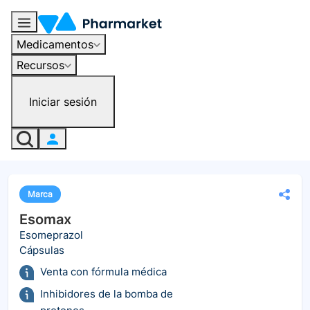
Medicamentos
Recursos
Iniciar sesión
Marca
Esomax
Esomeprazol
Cápsulas
Venta con fórmula médica
Inhibidores de la bomba de