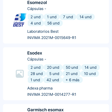
Esomezol
Cápsulas
-
2 und
1 und
7 und
14 und
4 und
56 und
Laboratorios Best
INVIMA 2021M-0015649-R1
Esodex
Cápsulas
-
2 und
20 und
50 und
14 und
28 und
5 und
21 und
10 und
1 und
42 und
+
6
más
Adexa pharma
INVIMA 2021M-0014277-R1
Garmisch esomax