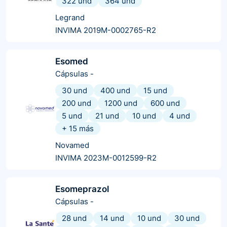
322 und
364 und
Legrand
INVIMA 2019M-0002765-R2
Esomed
Cápsulas
-
30 und
400 und
15 und
200 und
1200 und
600 und
5 und
21 und
10 und
4 und
+
15
más
Novamed
INVIMA 2023M-0012599-R2
Esomeprazol
Cápsulas
-
28 und
14 und
10 und
30 und