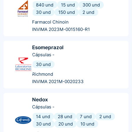
840 und
15 und
300 und
30 und
150 und
2 und
Farmacol Chinoin
INVIMA 2023M-0015160-R1
Esomeprazol
Cápsulas
-
30 und
Richmond
INVIMA 2021M-0020233
Nedox
Cápsulas
-
14 und
28 und
7 und
2 und
30 und
20 und
10 und