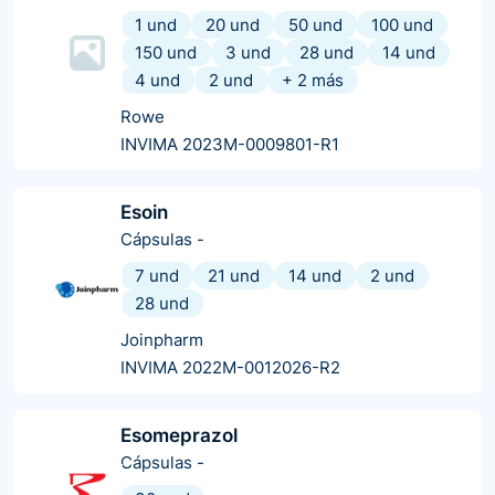
1 und
20 und
50 und
100 und
150 und
3 und
28 und
14 und
4 und
2 und
+
2
más
Rowe
INVIMA 2023M-0009801-R1
Esoin
Cápsulas
-
7 und
21 und
14 und
2 und
28 und
Joinpharm
INVIMA 2022M-0012026-R2
Esomeprazol
Cápsulas
-