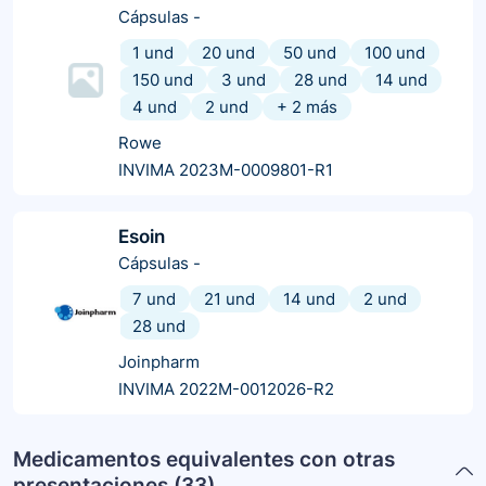
Cápsulas
-
1 und
20 und
50 und
100 und
150 und
3 und
28 und
14 und
4 und
2 und
+
2
más
Rowe
INVIMA 2023M-0009801-R1
Esoin
Cápsulas
-
7 und
21 und
14 und
2 und
28 und
Joinpharm
INVIMA 2022M-0012026-R2
Medicamentos equivalentes con otras
presentaciones (
33
)