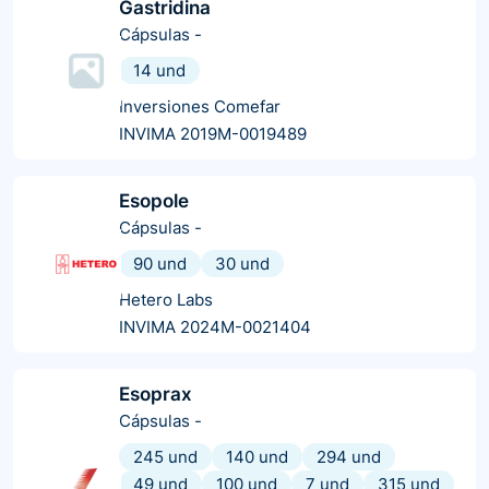
Gastridina
Cápsulas
-
14 und
Inversiones Comefar
INVIMA 2019M-0019489
Esopole
Cápsulas
-
90 und
30 und
Hetero Labs
INVIMA 2024M-0021404
Esoprax
Cápsulas
-
245 und
140 und
294 und
49 und
100 und
7 und
315 und