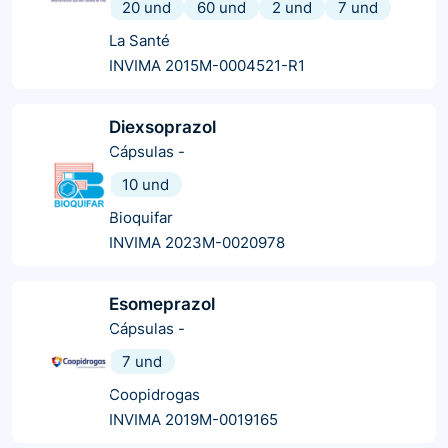
20 und
60 und
2 und
7 und
La Santé
INVIMA 2015M-0004521-R1
Diexsoprazol
Cápsulas
-
10 und
Bioquifar
INVIMA 2023M-0020978
Esomeprazol
Cápsulas
-
7 und
Coopidrogas
INVIMA 2019M-0019165