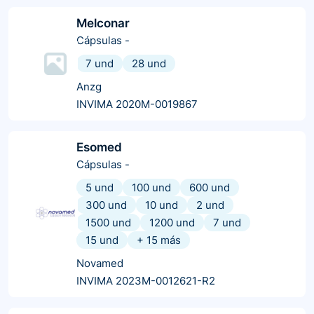
Melconar
Cápsulas
-
7 und
28 und
Anzg
INVIMA 2020M-0019867
Esomed
Cápsulas
-
5 und
100 und
600 und
300 und
10 und
2 und
1500 und
1200 und
7 und
15 und
+
15
más
Novamed
INVIMA 2023M-0012621-R2