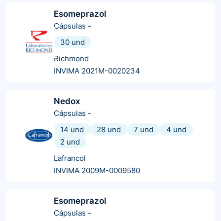
Esomeprazol
Cápsulas
-
30 und
Richmond
INVIMA 2021M-0020234
Nedox
Cápsulas
-
14 und
28 und
7 und
4 und
2 und
Lafrancol
INVIMA 2009M-0009580
Esomeprazol
Cápsulas
-