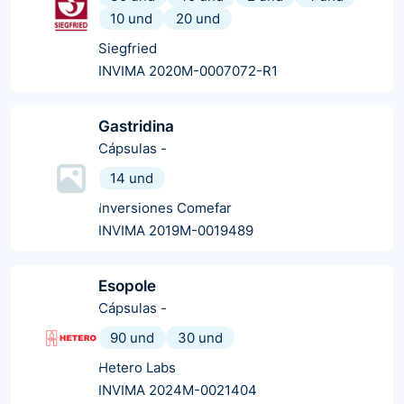
10 und
20 und
Siegfried
INVIMA 2020M-0007072-R1
Gastridina
Cápsulas
-
14 und
Inversiones Comefar
INVIMA 2019M-0019489
Esopole
Cápsulas
-
90 und
30 und
Hetero Labs
INVIMA 2024M-0021404