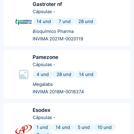
Gastroter nf
Cápsulas
-
14 und
7 und
28 und
Bioquímico Pharma
INVIMA 2021M-0020119
Pamezone
Cápsulas
-
4 und
28 und
14 und
Megalabs
INVIMA 2018M-0018374
Esodex
Cápsulas
-
1 und
14 und
5 und
10 und