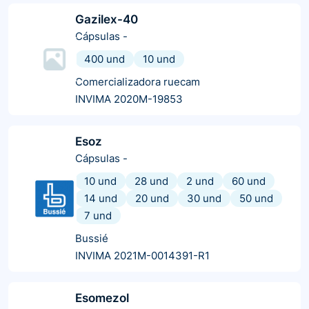
Gazilex-40
Cápsulas
-
400 und
10 und
Comercializadora ruecam
INVIMA 2020M-19853
Esoz
Cápsulas
-
10 und
28 und
2 und
60 und
14 und
20 und
30 und
50 und
7 und
Bussié
INVIMA 2021M-0014391-R1
Esomezol