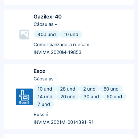
Gazilex-40
Cápsulas
-
400 und
10 und
Comercializadora ruecam
INVIMA 2020M-19853
Esoz
Cápsulas
-
10 und
28 und
2 und
60 und
14 und
20 und
30 und
50 und
7 und
Bussié
INVIMA 2021M-0014391-R1