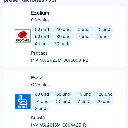
Ezolium
Cápsulas
-
60 und
40 und
5 und
10 und
90 und
30 und
7 und
1 und
4 und
20 und
Procaps
INVIMA 2023M-0015008-R2
Esoz
Cápsulas
-
60 und
50 und
10 und
28 und
14 und
30 und
7 und
20 und
2 und
Bussié
INVIMA 2016M-0004425-R1