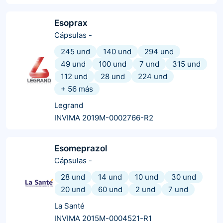
Esoprax
Cápsulas
-
245 und
140 und
294 und
49 und
100 und
7 und
315 und
112 und
28 und
224 und
+
56
más
Legrand
INVIMA 2019M-0002766-R2
Esomeprazol
Cápsulas
-
28 und
14 und
10 und
30 und
20 und
60 und
2 und
7 und
La Santé
INVIMA 2015M-0004521-R1