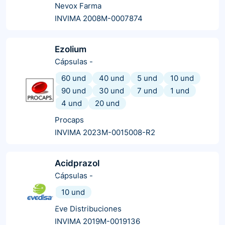
Nevox Farma
INVIMA 2008M-0007874
Ezolium
Cápsulas
-
60 und
40 und
5 und
10 und
90 und
30 und
7 und
1 und
4 und
20 und
Procaps
INVIMA 2023M-0015008-R2
Acidprazol
Cápsulas
-
10 und
Eve Distribuciones
INVIMA 2019M-0019136