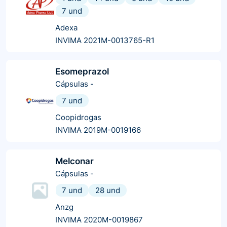
7 und
Adexa
INVIMA 2021M-0013765-R1
Esomeprazol
Cápsulas
-
7 und
Coopidrogas
INVIMA 2019M-0019166
Melconar
Cápsulas
-
7 und
28 und
Anzg
INVIMA 2020M-0019867