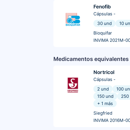
Fenofib
Cápsulas
-
30 und
10 u
Bioquifar
INVIMA 2021M-0
Medicamentos equivalentes 
Nortricol
Cápsulas
-
2 und
100 u
150 und
250
+
1
más
Siegfried
INVIMA 2016M-00