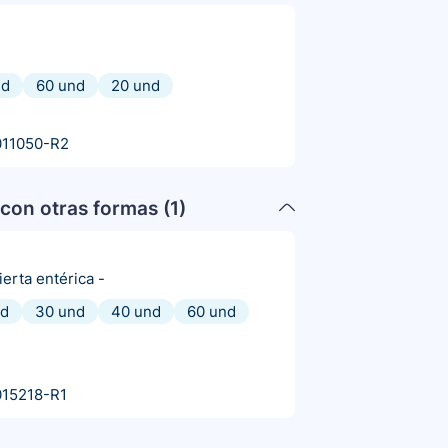
nd
60 und
20 und
011050-R2
con otras formas (
1
)
erta entérica
-
nd
30 und
40 und
60 und
15218-R1