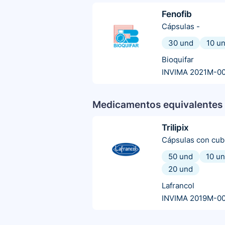
Fenofib
Cápsulas
-
30 und
10 u
Bioquifar
INVIMA 2021M-0
Medicamentos equivalentes 
Trilipix
Cápsulas con cubi
50 und
10 u
20 und
Lafrancol
INVIMA 2019M-00