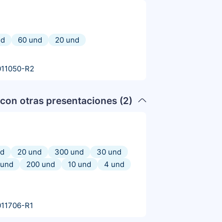
nd
60 und
20 und
011050-R2
con otras presentaciones (
2
)
nd
20 und
300 und
30 und
 und
200 und
10 und
4 und
11706-R1