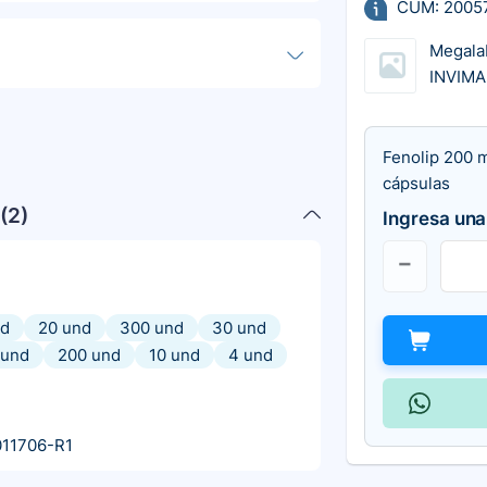
CUM: 2005
Megala
INVIMA
Fenolip 200 
cápsulas
(
2
)
Ingresa una
nd
20 und
300 und
30 und
 und
200 und
10 und
4 und
11706-R1