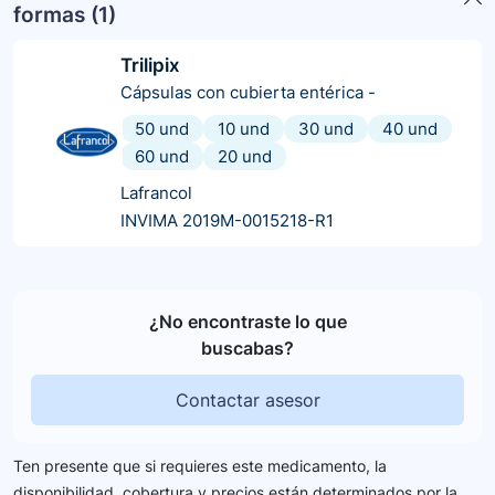
formas (
1
)
Trilipix
Cápsulas con cubierta entérica
-
50 und
10 und
30 und
40 und
60 und
20 und
Lafrancol
INVIMA 2019M-0015218-R1
¿No encontraste lo que
buscabas?
Contactar asesor
Ten presente que si requieres este medicamento, la
disponibilidad, cobertura y precios están determinados por la