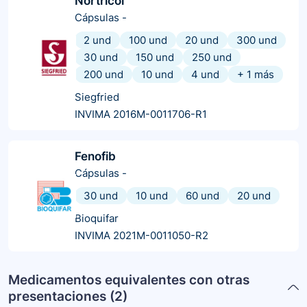
Nortricol
Cápsulas
-
2 und
100 und
20 und
300 und
30 und
150 und
250 und
200 und
10 und
4 und
+
1
más
Siegfried
INVIMA 2016M-0011706-R1
Fenofib
Cápsulas
-
30 und
10 und
60 und
20 und
Bioquifar
INVIMA 2021M-0011050-R2
Medicamentos equivalentes con otras
presentaciones (
2
)