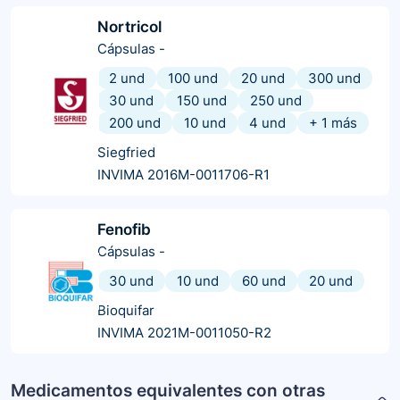
Nortricol
Cápsulas
-
2 und
100 und
20 und
300 und
30 und
150 und
250 und
200 und
10 und
4 und
+
1
más
Siegfried
INVIMA 2016M-0011706-R1
Fenofib
Cápsulas
-
30 und
10 und
60 und
20 und
Bioquifar
INVIMA 2021M-0011050-R2
Medicamentos equivalentes con otras