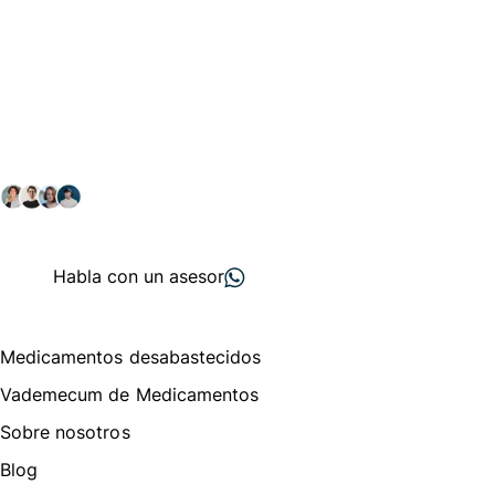
Conéctate con nuestra
comunidad farmacéutica
Explora nuestras soluciones y servicios para el sector
salud y farmacéutico.
+ 2000
proveedores
nos recomiendan
Habla con un asesor
Menú de navegación
Medicamentos desabastecidos
Vademecum de Medicamentos
Sobre nosotros
Blog