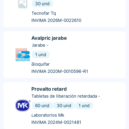
30 und
Tecnofar Tq
INVIMA 2026M-0022610
Avalpric jarabe
Jarabe
-
1 und
Bioquifar
INVIMA 2020M-0010596-R1
Provalto retard
Tabletas de liberación retardada
-
60 und
30 und
1 und
Laboratorios Mk
INVIMA 2024M-0021481