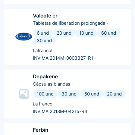
Valcote er
Tabletas de liberación prolongada
-
6 und
20 und
10 und
60 und
30 und
Lafrancol
INVIMA 2014M-0003327-R1
Depakene
Cápsulas blandas
-
100 und
30 und
50 und
20 und
La francol
INVIMA 2018M-04215-R4
Ferbin