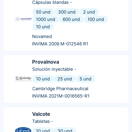
Cápsulas blandas
-
50 und
300 und
2 und
1000 und
600 und
100 und
10 und
Novamed
INVIMA 2009 M-012546 R1
Provalnova
Solución inyectable
-
10 und
25 und
5 und
Cambridge Pharmaceutical
INVIMA 2021M-0016565-R1
Valcote
Tabletas
-
10 und
30 und