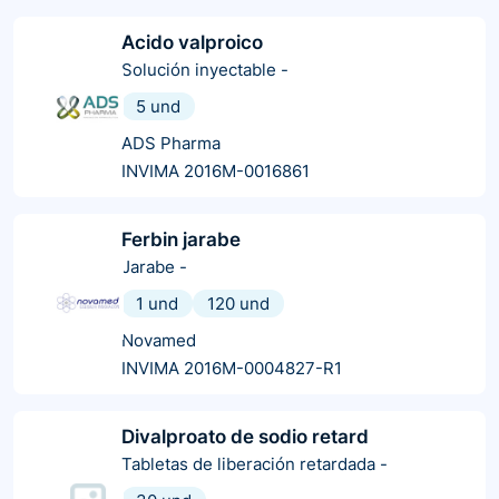
Acido valproico
Solución inyectable
-
5 und
ADS Pharma
INVIMA 2016M-0016861
Ferbin jarabe
Jarabe
-
1 und
120 und
Novamed
INVIMA 2016M-0004827-R1
Divalproato de sodio retard
Tabletas de liberación retardada
-