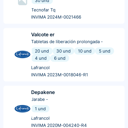
30 und
Tecnofar Tq
INVIMA 2024M-0021466
Valcote er
Tabletas de liberación prolongada
-
20 und
30 und
10 und
5 und
4 und
6 und
Lafrancol
INVIMA 2023M-0018046-R1
Depakene
Jarabe
-
1 und
Lafrancol
INVIMA 2020M-004240-R4