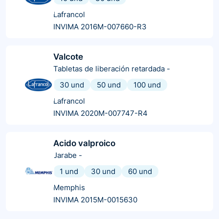
Lafrancol
INVIMA 2016M-007660-R3
Valcote
Tabletas de liberación retardada
-
30 und
50 und
100 und
Lafrancol
INVIMA 2020M-007747-R4
Acido valproico
Jarabe
-
1 und
30 und
60 und
Memphis
INVIMA 2015M-0015630