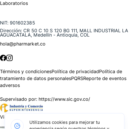
Laboratorios
Te puede interesar
NIT:
901602385
Dirección:
CR 50 C 10 S 120 BG 111, MALL INDUSTRIAL LA
AGUACATALA, Medellín - Antioquia, COL
hola@pharmarket.co
©
2026
Pharmarket. Todos los derechos reservados.
Términos y condiciones
Política de privacidad
Política de
tratamiento de datos personales
PQRS
Reporte de eventos
adversos
Supervisado por:
https://www.sic.gov.co/
Vigilado por:
https://www.dssa.gov.co/
Utilizamos cookies para mejorar tu
experiencia según nuestros términos y