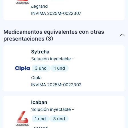
Legrand
INVIMA 2025M-0022307
Medicamentos equivalentes con otras
presentaciones (
3
)
Sytreha
Solución inyectable
-
3 und
1 und
Cipla
INVIMA 2025M-0022302
Icaban
Solución inyectable
-
1 und
3 und