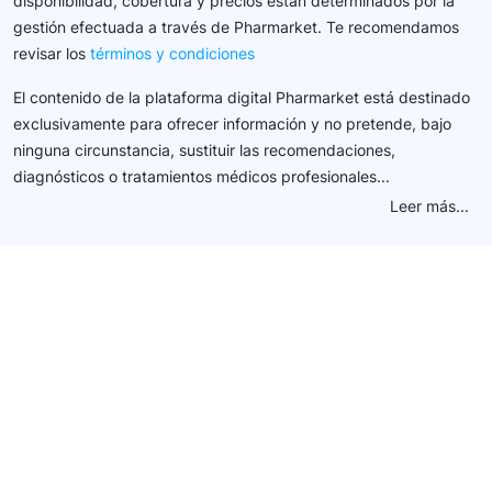
disponibilidad, cobertura y precios están determinados por la
gestión efectuada a través de Pharmarket. Te recomendamos
revisar los
términos y condiciones
El contenido de la plataforma digital Pharmarket está destinado
exclusivamente para ofrecer información y no pretende, bajo
ninguna circunstancia, sustituir las recomendaciones,
diagnósticos o tratamientos médicos profesionales...
Leer más...
Conéctate con nuestra
comunidad farmacéutica
Explora nuestras soluciones y servicios para el sector
salud y farmacéutico.
+ 2000