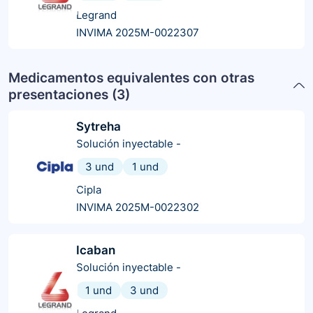
Legrand
INVIMA 2025M-0022307
Medicamentos equivalentes con otras
presentaciones (
3
)
Sytreha
Solución inyectable
-
3 und
1 und
Cipla
INVIMA 2025M-0022302
Icaban
Solución inyectable
-
1 und
3 und