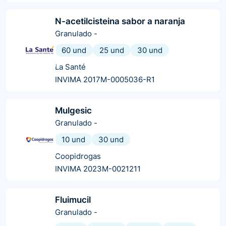
N-acetilcisteina sabor a naranja
Granulado
-
60 und
25 und
30 und
La Santé
INVIMA 2017M-0005036-R1
Mulgesic
Granulado
-
10 und
30 und
Coopidrogas
INVIMA 2023M-0021211
Fluimucil
Granulado
-