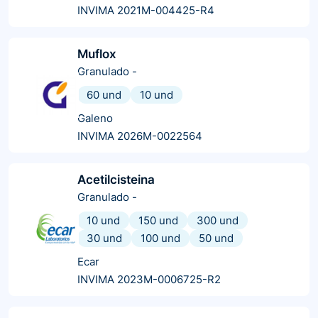
INVIMA 2021M-004425-R4
Muflox
Granulado
-
60 und
10 und
Galeno
INVIMA 2026M-0022564
Acetilcisteina
Granulado
-
10 und
150 und
300 und
30 und
100 und
50 und
Ecar
INVIMA 2023M-0006725-R2