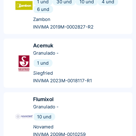
1 und
30 und
10 und
4 und
6 und
Zambon
INVIMA 2019M-0002827-R2
Acemuk
Granulado
-
1 und
Siegfried
INVIMA 2023M-0018117-R1
Flumixol
Granulado
-
10 und
Novamed
INVIMA 2009M-0010259