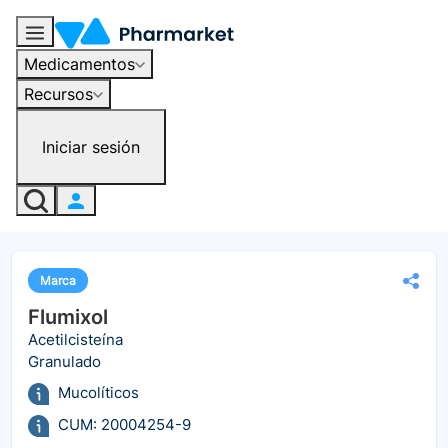
Medicamentos
Recursos
Iniciar sesión
Marca
Flumixol
Acetilcisteína
Granulado
Mucolíticos
CUM: 20004254-9