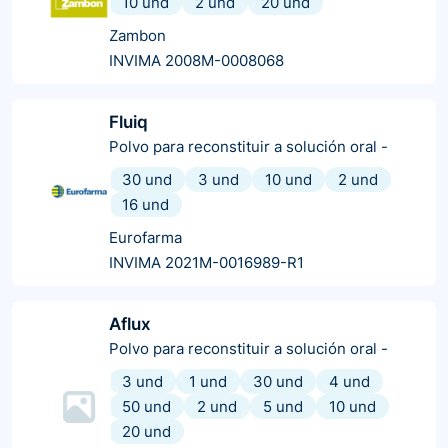
10 und
2 und
20 und
Zambon
INVIMA 2008M-0008068
Fluiq
Polvo para reconstituir a solución oral
-
30 und
3 und
10 und
2 und
16 und
Eurofarma
INVIMA 2021M-0016989-R1
Aflux
Polvo para reconstituir a solución oral
-
3 und
1 und
30 und
4 und
50 und
2 und
5 und
10 und
20 und