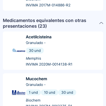
INVIMA 2017M-014886-R2
Medicamentos equivalentes con otras
presentaciones (
23
)
Acetilcisteina
Granulado
-
30 und
Memphis
INVIMA 2020M-0014138-R1
Mucochem
Granulado
-
1 und
10 und
30 und
Biochem