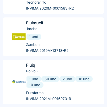
Tecnofar Tq
INVIMA 2020M-0001583-R2
Fluimucil
Jarabe
-
1 und
Zambon
INVIMA 2019M-13718-R2
Fluiq
Polvo
-
1 und
30 und
2 und
16 und
10 und
Eurofarma
INVIMA 2021M-0016973-R1