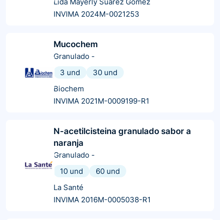
Lida Mayerly Suarez Gomez
INVIMA 2024M-0021253
Mucochem
Granulado
-
3 und
30 und
Biochem
INVIMA 2021M-0009199-R1
N-acetilcisteina granulado sabor a
naranja
Granulado
-
10 und
60 und
La Santé
INVIMA 2016M-0005038-R1