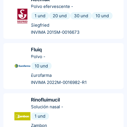
Polvo efervescente
-
1 und
20 und
30 und
10 und
Siegfried
INVIMA 2015M-0016673
Fluiq
Polvo
-
10 und
Eurofarma
INVIMA 2022M-0016982-R1
Rinofluimucil
Solución nasal
-
1 und
Zambon