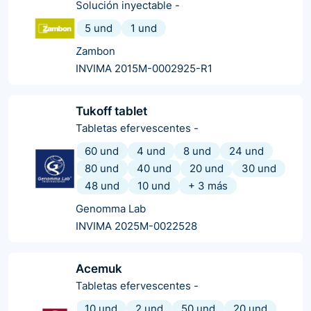
Solución inyectable
-
5 und
1 und
Zambon
INVIMA 2015M-0002925-R1
Tukoff tablet
Tabletas efervescentes
-
60 und
4 und
8 und
24 und
80 und
40 und
20 und
30 und
48 und
10 und
+
3
más
Genomma Lab
INVIMA 2025M-0022528
Acemuk
Tabletas efervescentes
-
10 und
2 und
50 und
20 und