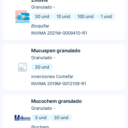
Granulado
-
30 und
10 und
100 und
1 und
Bioquifar
INVIMA 2021M-0009410-R1
Mucuspen granulado
Granulado
-
30 und
Inversiones Comefar
INVIMA 2019M-0012109-R1
Mucochem granulado
Granulado
-
3 und
30 und
Biochem