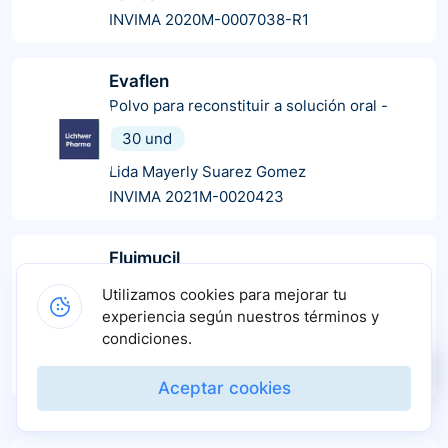
INVIMA 2020M-0007038-R1
Evaflen
Polvo para reconstituir a solución oral
-
30 und
Lida Mayerly Suarez Gomez
INVIMA 2021M-0020423
Fluimucil
Jarabe
-
Utilizamos cookies para mejorar tu
1 und
experiencia según nuestros términos y
condiciones.
Zambon
INVIMA 2021M-0013734-R1
Aceptar cookies