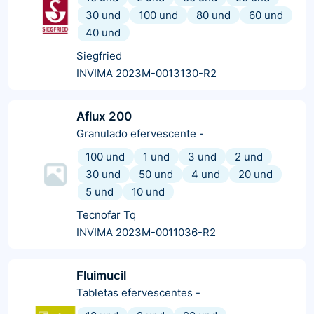
30 und
100 und
80 und
60 und
40 und
Siegfried
INVIMA 2023M-0013130-R2
Aflux 200
Granulado efervescente
-
100 und
1 und
3 und
2 und
30 und
50 und
4 und
20 und
5 und
10 und
Tecnofar Tq
INVIMA 2023M-0011036-R2
Fluimucil
Tabletas efervescentes
-