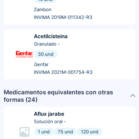
Zambon
INVIMA 2019M-011342-R3
Acetilcisteina
Granulado
-
30 und
Genfar
INVIMA 2021M-001754-R3
Medicamentos equivalentes con otras
formas (
24
)
Aflux jarabe
Solución oral
-
1 und
75 und
120 und