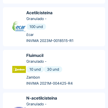
Acetilcisteina
Granulado
-
100 und
Ecar
INVIMA 2023M-0018515-R1
Fluimucil
Granulado
-
10 und
30 und
Zambon
INVIMA 2021M-004425-R4
N-acetilcisteína
Granulado
-