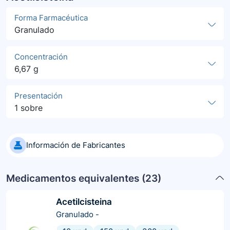
Forma Farmacéutica
Granulado
Concentración
6,67 g
Presentación
1 sobre
Información de Fabricantes
Medicamentos equivalentes (
23
)
Acetilcisteina
Granulado
-