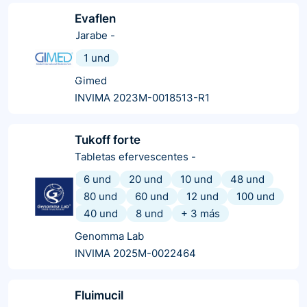
Evaflen
Jarabe
-
1 und
Gimed
INVIMA 2023M-0018513-R1
Tukoff forte
Tabletas efervescentes
-
6 und
20 und
10 und
48 und
80 und
60 und
12 und
100 und
40 und
8 und
+
3
más
Genomma Lab
INVIMA 2025M-0022464
Fluimucil