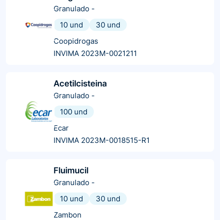
Granulado
-
10 und
30 und
Coopidrogas
INVIMA 2023M-0021211
Acetilcisteina
Granulado
-
100 und
Ecar
INVIMA 2023M-0018515-R1
Fluimucil
Granulado
-
10 und
30 und
Zambon