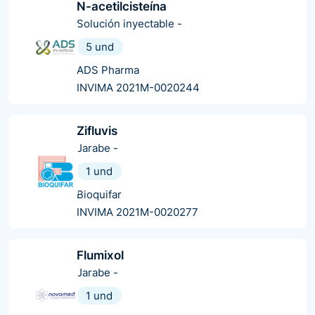
N-acetilcisteína
Solución inyectable
-
5 und
ADS Pharma
INVIMA 2021M-0020244
Zifluvis
Jarabe
-
1 und
Bioquifar
INVIMA 2021M-0020277
Flumixol
Jarabe
-
1 und