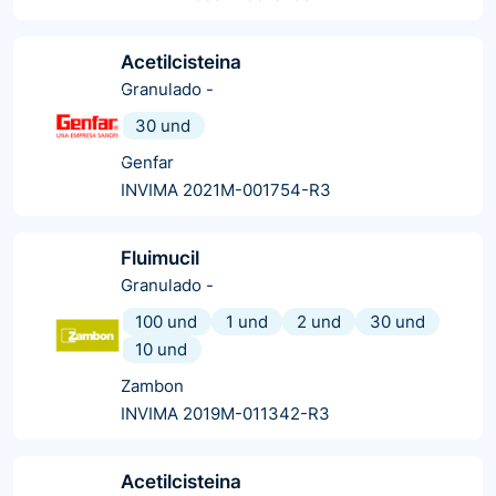
Acetilcisteina
Granulado
-
30 und
Genfar
INVIMA 2021M-001754-R3
Fluimucil
Granulado
-
100 und
1 und
2 und
30 und
10 und
Zambon
INVIMA 2019M-011342-R3
Acetilcisteina