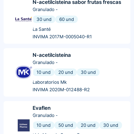
N-acetilcisteina sabor frutas frescas
Granulado
-
30 und
60 und
La Santé
INVIMA 2017M-0005040-R1
N-acetilcisteína
Granulado
-
10 und
20 und
30 und
Laboratorios Mk
INVIMA 2020M-012488-R2
Evaflen
Granulado
-
10 und
50 und
20 und
30 und