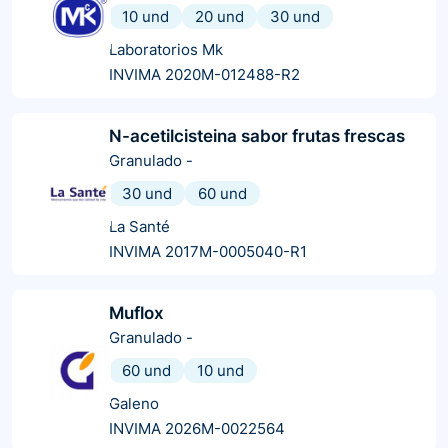
10 und
20 und
30 und
Laboratorios Mk
INVIMA 2020M-012488-R2
N-acetilcisteina sabor frutas frescas
Granulado
-
30 und
60 und
La Santé
INVIMA 2017M-0005040-R1
Muflox
Granulado
-
60 und
10 und
Galeno
INVIMA 2026M-0022564