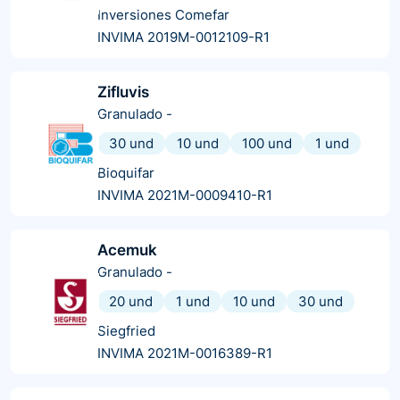
Inversiones Comefar
INVIMA 2019M-0012109-R1
Zifluvis
Granulado
-
30 und
10 und
100 und
1 und
Bioquifar
INVIMA 2021M-0009410-R1
Acemuk
Granulado
-
20 und
1 und
10 und
30 und
Siegfried
INVIMA 2021M-0016389-R1