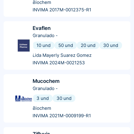
Biochem
INVIMA 2017M-0012375-R1
Evaflen
Granulado
-
10 und
50 und
20 und
30 und
Lida Mayerly Suarez Gomez
INVIMA 2024M-0021253
Mucochem
Granulado
-
3 und
30 und
Biochem
INVIMA 2021M-0009199-R1
Zifluvis