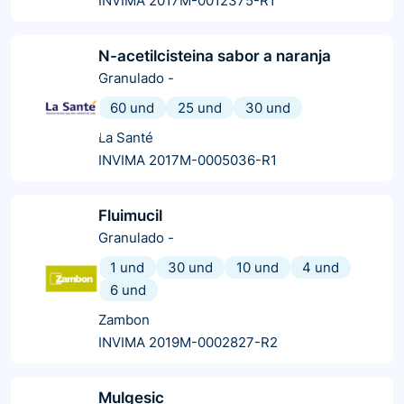
INVIMA 2017M-0012375-R1
N-acetilcisteina sabor a naranja
Granulado
-
60 und
25 und
30 und
La Santé
INVIMA 2017M-0005036-R1
Fluimucil
Granulado
-
1 und
30 und
10 und
4 und
6 und
Zambon
INVIMA 2019M-0002827-R2
Mulgesic