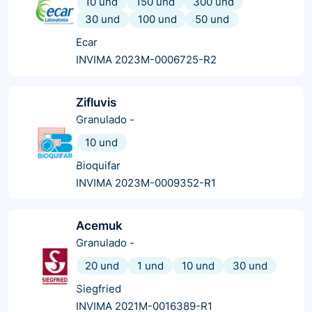
10 und
150 und
300 und
30 und
100 und
50 und
Ecar
INVIMA 2023M-0006725-R2
Zifluvis
Granulado
-
10 und
Bioquifar
INVIMA 2023M-0009352-R1
Acemuk
Granulado
-
20 und
1 und
10 und
30 und
Siegfried
INVIMA 2021M-0016389-R1