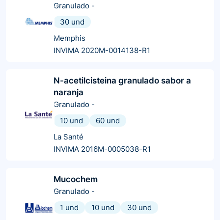
Granulado
-
30 und
Memphis
INVIMA 2020M-0014138-R1
N-acetilcisteina granulado sabor a
naranja
Granulado
-
10 und
60 und
La Santé
INVIMA 2016M-0005038-R1
Mucochem
Granulado
-
1 und
10 und
30 und