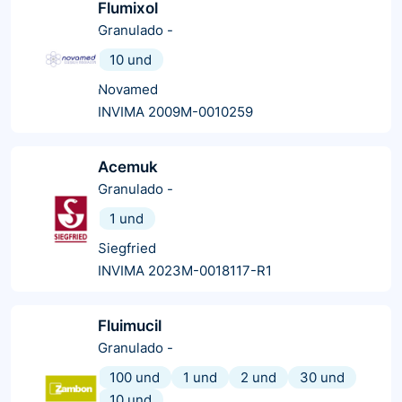
Flumixol
Granulado
-
10 und
Novamed
INVIMA 2009M-0010259
Acemuk
Granulado
-
1 und
Siegfried
INVIMA 2023M-0018117-R1
Fluimucil
Granulado
-
100 und
1 und
2 und
30 und
10 und