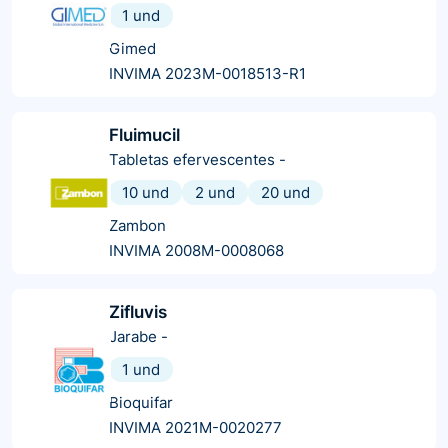
1 und
Gimed
INVIMA 2023M-0018513-R1
Fluimucil
Tabletas efervescentes
-
10 und
2 und
20 und
Zambon
INVIMA 2008M-0008068
Zifluvis
Jarabe
-
1 und
Bioquifar
INVIMA 2021M-0020277