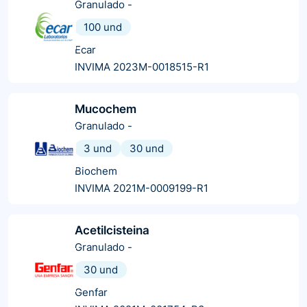
Granulado
-
100 und
Ecar
INVIMA 2023M-0018515-R1
Mucochem
Granulado
-
3 und
30 und
Biochem
INVIMA 2021M-0009199-R1
Acetilcisteina
Granulado
-
30 und
Genfar