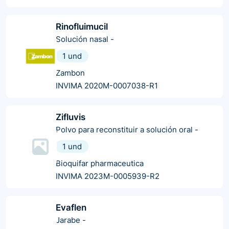
Rinofluimucil
Solución nasal
-
1 und
Zambon
INVIMA 2020M-0007038-R1
Zifluvis
Polvo para reconstituir a solución oral
-
1 und
Bioquifar pharmaceutica
INVIMA 2023M-0005939-R2
Evaflen
Jarabe
-