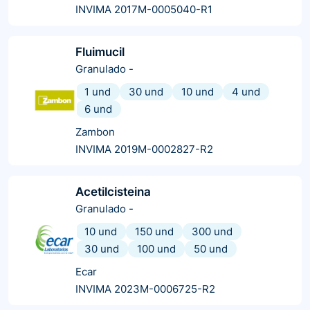
INVIMA 2017M-0005040-R1
Fluimucil
Granulado
-
1 und
30 und
10 und
4 und
6 und
Zambon
INVIMA 2019M-0002827-R2
Acetilcisteina
Granulado
-
10 und
150 und
300 und
30 und
100 und
50 und
Ecar
INVIMA 2023M-0006725-R2