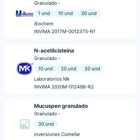
Granulado
-
1 und
10 und
30 und
Biochem
INVIMA 2017M-0012375-R1
N-acetilcisteína
Granulado
-
10 und
20 und
30 und
Laboratorios Mk
INVIMA 2020M-012488-R2
Mucuspen granulado
Granulado
-
30 und
Inversiones Comefar