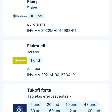
Fluiq
Polvo
-
10 und
Eurofarma
INVIMA 2022M-0016982-R1
Fluimucil
Jarabe
-
1 und
Zambon
INVIMA 2021M-0013734-R1
Tukoff forte
Tabletas efervescentes
-
6 und
20 und
10 und
48 und
80 und
60 und
12 und
100 und