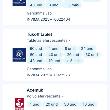
40 und
8 und
+
3
más
Genomma Lab
INVIMA 2025M-0022464
Tukoff tablet
Tabletas efervescentes
-
60 und
4 und
8 und
24 und
80 und
40 und
20 und
30 und
48 und
10 und
+
3
más
Genomma Lab
INVIMA 2025M-0022528
Acemuk
Polvo efervescente
-
1 und
20 und
30 und
10 und