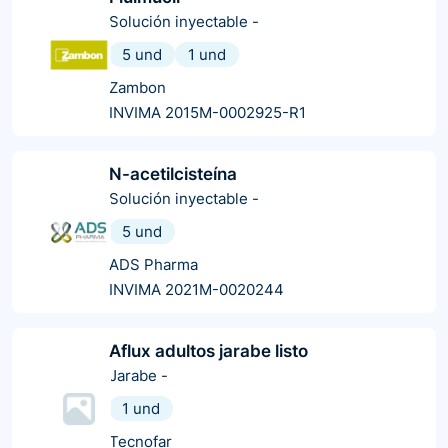
Solución inyectable
-
5 und
1 und
Zambon
INVIMA 2015M-0002925-R1
N-acetilcisteína
Solución inyectable
-
5 und
ADS Pharma
INVIMA 2021M-0020244
Aflux adultos jarabe listo
Jarabe
-
1 und
Tecnofar