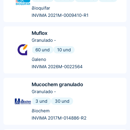
Bioquifar
INVIMA 2021M-0009410-R1
Muflox
Granulado
-
60 und
10 und
Galeno
INVIMA 2026M-0022564
Mucochem granulado
Granulado
-
3 und
30 und
Biochem
INVIMA 2017M-014886-R2