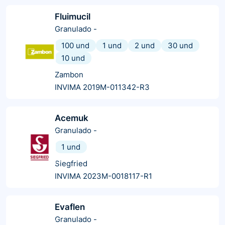
Fluimucil
Granulado
-
100 und
1 und
2 und
30 und
10 und
Zambon
INVIMA 2019M-011342-R3
Acemuk
Granulado
-
1 und
Siegfried
INVIMA 2023M-0018117-R1
Evaflen
Granulado
-