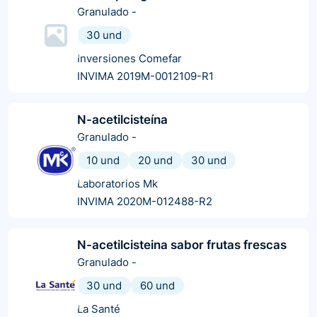
Granulado
-
30 und
Inversiones Comefar
INVIMA 2019M-0012109-R1
N-acetilcisteína
Granulado
-
10 und
20 und
30 und
Laboratorios Mk
INVIMA 2020M-012488-R2
N-acetilcisteina sabor frutas frescas
Granulado
-
30 und
60 und
La Santé