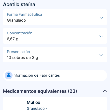
Acetilcisteína
Forma Farmacéutica
Granulado
Concentración
6,67 g
Presentación
10 sobres de 3 g
Información de Fabricantes
Medicamentos equivalentes (
23
)
Muflox
Granulado
-