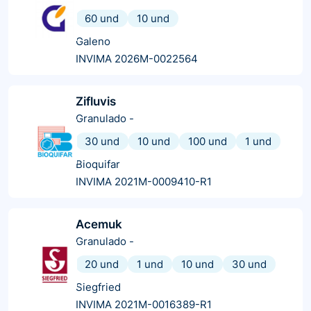
60 und
10 und
Galeno
INVIMA 2026M-0022564
Zifluvis
Granulado
-
30 und
10 und
100 und
1 und
Bioquifar
INVIMA 2021M-0009410-R1
Acemuk
Granulado
-
20 und
1 und
10 und
30 und
Siegfried
INVIMA 2021M-0016389-R1