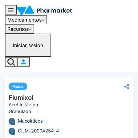
Medicamentos
Recursos
Iniciar sesión
Marca
Flumixol
Acetilcisteína
Granulado
Mucolíticos
CUM: 20004254-4