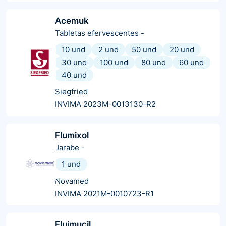
Acemuk
Tabletas efervescentes
-
10 und
2 und
50 und
20 und
30 und
100 und
80 und
60 und
40 und
Siegfried
INVIMA 2023M-0013130-R2
Flumixol
Jarabe
-
1 und
Novamed
INVIMA 2021M-0010723-R1
Fluimucil