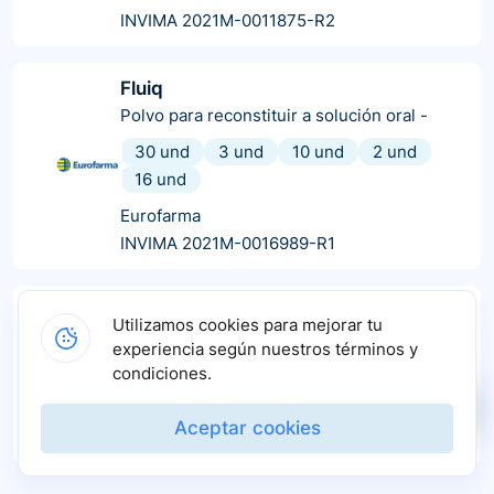
INVIMA 2021M-0011875-R2
Fluiq
Polvo para reconstituir a solución oral
-
30 und
3 und
10 und
2 und
16 und
Eurofarma
INVIMA 2021M-0016989-R1
Aflux jarabe
Utilizamos cookies para mejorar tu
Solución oral
-
experiencia según nuestros términos y
condiciones.
1 und
75 und
120 und
Tecnofar Tq
Aceptar cookies
INVIMA 2020M-0001583-R2