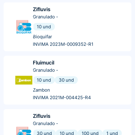
Zifluvis
Granulado
-
10 und
Bioquifar
INVIMA 2023M-0009352-R1
Fluimucil
Granulado
-
10 und
30 und
Zambon
INVIMA 2021M-004425-R4
Zifluvis
Granulado
-
30 und
10 und
100 und
1 und