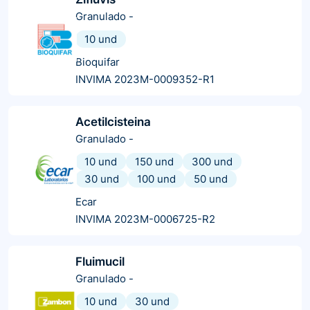
Granulado
-
10 und
Bioquifar
INVIMA 2023M-0009352-R1
Acetilcisteina
Granulado
-
10 und
150 und
300 und
30 und
100 und
50 und
Ecar
INVIMA 2023M-0006725-R2
Fluimucil
Granulado
-
10 und
30 und