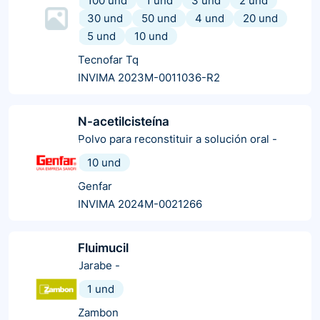
100 und
1 und
3 und
2 und
30 und
50 und
4 und
20 und
5 und
10 und
Tecnofar Tq
INVIMA 2023M-0011036-R2
N-acetilcisteína
Polvo para reconstituir a solución oral
-
10 und
Genfar
INVIMA 2024M-0021266
Fluimucil
Jarabe
-
1 und
Zambon