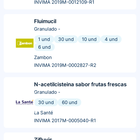
INVIMA 2019M-0012109-R1
Fluimucil
Granulado
-
1 und
30 und
10 und
4 und
6 und
Zambon
INVIMA 2019M-0002827-R2
N-acetilcisteina sabor frutas frescas
Granulado
-
30 und
60 und
La Santé
INVIMA 2017M-0005040-R1
Zifluvis