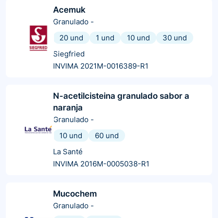
Acemuk
Granulado
-
20 und
1 und
10 und
30 und
Siegfried
INVIMA 2021M-0016389-R1
N-acetilcisteina granulado sabor a
naranja
Granulado
-
10 und
60 und
La Santé
INVIMA 2016M-0005038-R1
Mucochem
Granulado
-