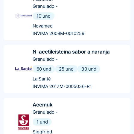
Granulado
-
10 und
Novamed
INVIMA 2009M-0010259
N-acetilcisteina sabor a naranja
Granulado
-
60 und
25 und
30 und
La Santé
INVIMA 2017M-0005036-R1
Acemuk
Granulado
-
1 und
Siegfried