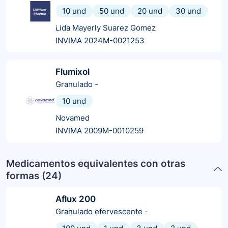
10 und
50 und
20 und
30 und
Lida Mayerly Suarez Gomez
INVIMA 2024M-0021253
Flumixol
Granulado
-
10 und
Novamed
INVIMA 2009M-0010259
Medicamentos equivalentes con otras
formas (
24
)
Aflux 200
Granulado efervescente
-