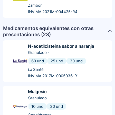
Zambon
INVIMA 2021M-004425-R4
Medicamentos equivalentes con otras
presentaciones (
23
)
N-acetilcisteina sabor a naranja
Granulado
-
60 und
25 und
30 und
La Santé
INVIMA 2017M-0005036-R1
Mulgesic
Granulado
-
10 und
30 und
Coopidrogas