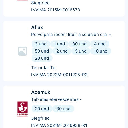
Siegfried
INVIMA 2015M-0016673
Aflux
Polvo para reconstituir a solución oral
-
3 und
1 und
30 und
4 und
50 und
2 und
5 und
10 und
20 und
Tecnofar Tq
INVIMA 2022M-0011225-R2
Acemuk
Tabletas efervescentes
-
20 und
30 und
Siegfried
INVIMA 2021M-0016938-R1