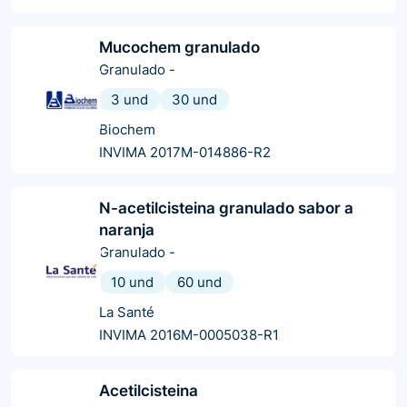
Mucochem granulado
Granulado
-
3 und
30 und
Biochem
INVIMA 2017M-014886-R2
N-acetilcisteina granulado sabor a
naranja
Granulado
-
10 und
60 und
La Santé
INVIMA 2016M-0005038-R1
Acetilcisteina