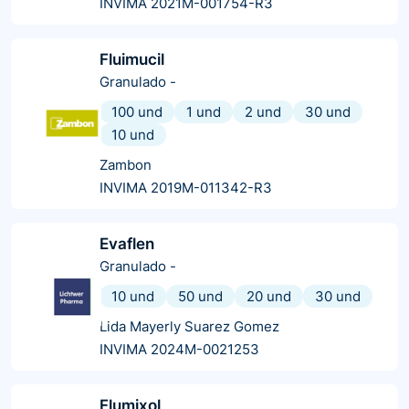
INVIMA 2021M-001754-R3
Fluimucil
Granulado
-
100 und
1 und
2 und
30 und
10 und
Zambon
INVIMA 2019M-011342-R3
Evaflen
Granulado
-
10 und
50 und
20 und
30 und
Lida Mayerly Suarez Gomez
INVIMA 2024M-0021253
Flumixol