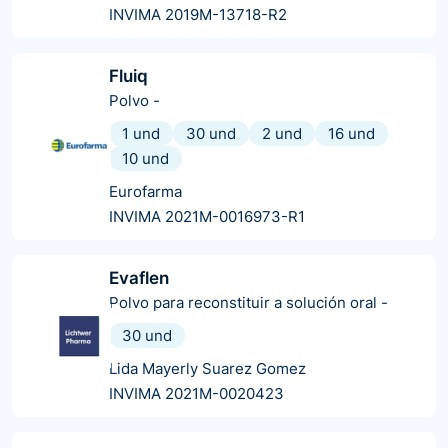
INVIMA 2019M-13718-R2
Fluiq
Polvo
-
1 und
30 und
2 und
16 und
10 und
Eurofarma
INVIMA 2021M-0016973-R1
Evaflen
Polvo para reconstituir a solución oral
-
30 und
Lida Mayerly Suarez Gomez
INVIMA 2021M-0020423