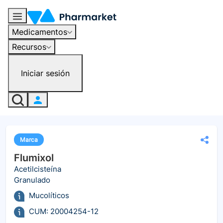
Medicamentos
Recursos
Iniciar sesión
Marca
Flumixol
Acetilcisteína
Granulado
Mucolíticos
CUM: 20004254-12