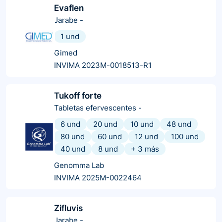
Evaflen
Jarabe
-
1 und
Gimed
INVIMA 2023M-0018513-R1
Tukoff forte
Tabletas efervescentes
-
6 und
20 und
10 und
48 und
80 und
60 und
12 und
100 und
40 und
8 und
+
3
más
Genomma Lab
INVIMA 2025M-0022464
Zifluvis
Jarabe
-