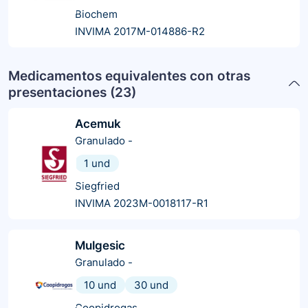
Biochem
INVIMA 2017M-014886-R2
Medicamentos equivalentes con otras
presentaciones (
23
)
Acemuk
Granulado
-
1 und
Siegfried
INVIMA 2023M-0018117-R1
Mulgesic
Granulado
-
10 und
30 und
Coopidrogas