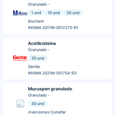
Granulado
-
1 und
10 und
30 und
Biochem
INVIMA 2017M-0012375-R1
Acetilcisteina
Granulado
-
30 und
Genfar
INVIMA 2021M-001754-R3
Mucuspen granulado
Granulado
-
30 und
Inversiones Comefar