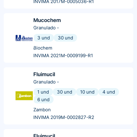
INVIMA 2017M-0005036-R1
Mucochem
Granulado
-
3 und
30 und
Biochem
INVIMA 2021M-0009199-R1
Fluimucil
Granulado
-
1 und
30 und
10 und
4 und
6 und
Zambon
INVIMA 2019M-0002827-R2
Fluimucil