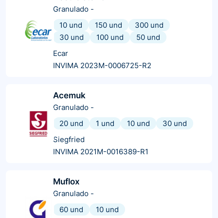
Granulado
-
10 und
150 und
300 und
30 und
100 und
50 und
Ecar
INVIMA 2023M-0006725-R2
Acemuk
Granulado
-
20 und
1 und
10 und
30 und
Siegfried
INVIMA 2021M-0016389-R1
Muflox
Granulado
-
60 und
10 und