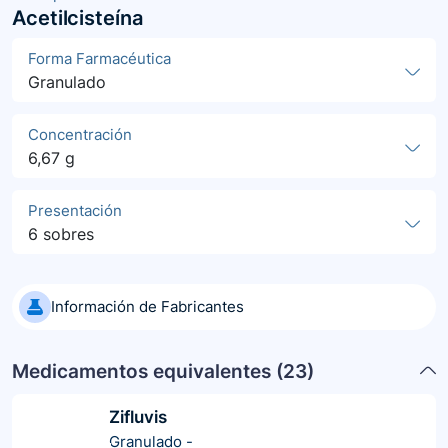
Acetilcisteína
Forma Farmacéutica
Granulado
Concentración
6,67 g
Presentación
6 sobres
Información de Fabricantes
Medicamentos equivalentes (
23
)
Zifluvis
Granulado
-