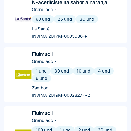
N-acetilcisteina sabor a naranja
Granulado
-
60 und
25 und
30 und
La Santé
INVIMA 2017M-0005036-R1
Fluimucil
Granulado
-
1 und
30 und
10 und
4 und
6 und
Zambon
INVIMA 2019M-0002827-R2
Fluimucil
Granulado
-
100 und
1 und
2 und
30 und