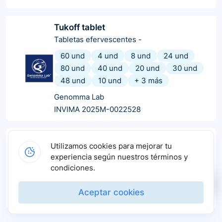
Tukoff tablet
Tabletas efervescentes
-
60 und
4 und
8 und
24 und
80 und
40 und
20 und
30 und
48 und
10 und
+
3
más
Genomma Lab
INVIMA 2025M-0022528
Flumixol
Utilizamos cookies para mejorar tu
Jarabe
-
experiencia según nuestros términos y
condiciones.
1 und
Novamed
Aceptar cookies
INVIMA 2021M-0010723-R1