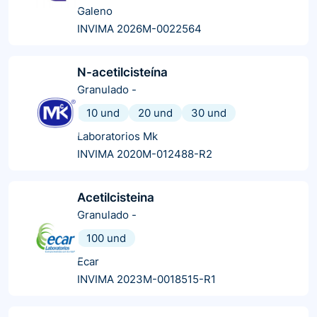
Galeno
INVIMA 2026M-0022564
N-acetilcisteína
Granulado
-
10 und
20 und
30 und
Laboratorios Mk
INVIMA 2020M-012488-R2
Acetilcisteina
Granulado
-
100 und
Ecar
INVIMA 2023M-0018515-R1