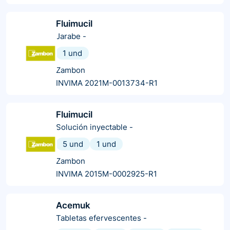
Fluimucil
Jarabe
-
1 und
Zambon
INVIMA 2021M-0013734-R1
Fluimucil
Solución inyectable
-
5 und
1 und
Zambon
INVIMA 2015M-0002925-R1
Acemuk
Tabletas efervescentes
-