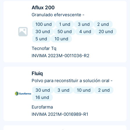
Aflux 200
Granulado efervescente
-
100 und
1 und
3 und
2 und
30 und
50 und
4 und
20 und
5 und
10 und
Tecnofar Tq
INVIMA 2023M-0011036-R2
Fluiq
Polvo para reconstituir a solución oral
-
30 und
3 und
10 und
2 und
16 und
Eurofarma
INVIMA 2021M-0016989-R1