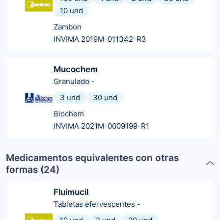
10 und
Zambon
INVIMA 2019M-011342-R3
Mucochem
Granulado
-
3 und
30 und
Biochem
INVIMA 2021M-0009199-R1
Medicamentos equivalentes con otras
formas (
24
)
Fluimucil
Tabletas efervescentes
-