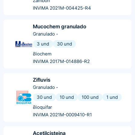
Zambon
INVIMA 2021M-004425-R4
Mucochem granulado
Granulado
-
3 und
30 und
Biochem
INVIMA 2017M-014886-R2
Zifluvis
Granulado
-
30 und
10 und
100 und
1 und
Bioquifar
INVIMA 2021M-0009410-R1
Acetilcisteina