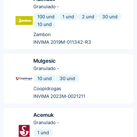
Granulado
-
100 und
1 und
2 und
30 und
10 und
Zambon
INVIMA 2019M-011342-R3
Mulgesic
Granulado
-
10 und
30 und
Coopidrogas
INVIMA 2023M-0021211
Acemuk
Granulado
-
1 und