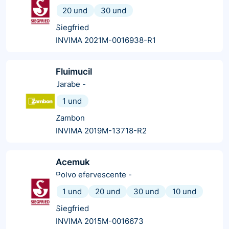
20 und
30 und
Siegfried
INVIMA 2021M-0016938-R1
Fluimucil
Jarabe
-
1 und
Zambon
INVIMA 2019M-13718-R2
Acemuk
Polvo efervescente
-
1 und
20 und
30 und
10 und
Siegfried
INVIMA 2015M-0016673