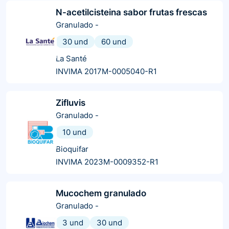
N-acetilcisteina sabor frutas frescas
Granulado
-
30 und
60 und
La Santé
INVIMA 2017M-0005040-R1
Zifluvis
Granulado
-
10 und
Bioquifar
INVIMA 2023M-0009352-R1
Mucochem granulado
Granulado
-
3 und
30 und