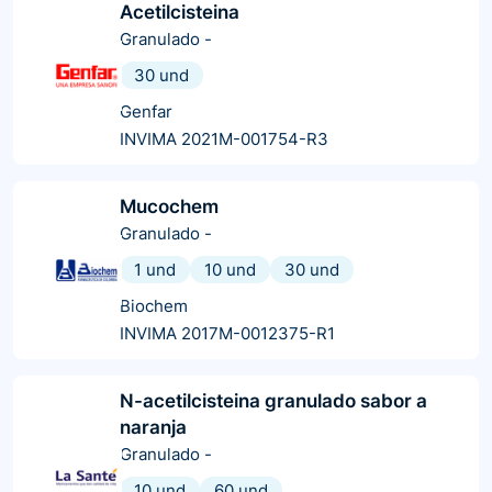
Acetilcisteina
Granulado
-
30 und
Genfar
INVIMA 2021M-001754-R3
Mucochem
Granulado
-
1 und
10 und
30 und
Biochem
INVIMA 2017M-0012375-R1
N-acetilcisteina granulado sabor a
naranja
Granulado
-
10 und
60 und