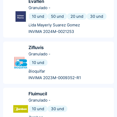
Evaflen
Granulado
-
10 und
50 und
20 und
30 und
Lida Mayerly Suarez Gomez
INVIMA 2024M-0021253
Zifluvis
Granulado
-
10 und
Bioquifar
INVIMA 2023M-0009352-R1
Fluimucil
Granulado
-
10 und
30 und