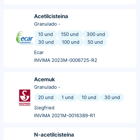
Acetilcisteina
Granulado
-
10 und
150 und
300 und
30 und
100 und
50 und
Ecar
INVIMA 2023M-0006725-R2
Acemuk
Granulado
-
20 und
1 und
10 und
30 und
Siegfried
INVIMA 2021M-0016389-R1
N-acetilcisteína