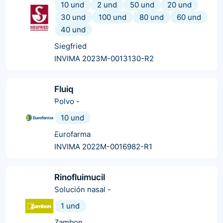
10 und
2 und
50 und
20 und
30 und
100 und
80 und
60 und
40 und
Siegfried
INVIMA 2023M-0013130-R2
Fluiq
Polvo
-
10 und
Eurofarma
INVIMA 2022M-0016982-R1
Rinofluimucil
Solución nasal
-
1 und
Zambon