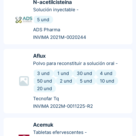
N-acetilcisteína
Solución inyectable
-
5 und
ADS Pharma
INVIMA 2021M-0020244
Aflux
Polvo para reconstituir a solución oral
-
3 und
1 und
30 und
4 und
50 und
2 und
5 und
10 und
20 und
Tecnofar Tq
INVIMA 2022M-0011225-R2
Acemuk
Tabletas efervescentes
-