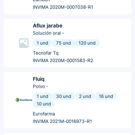
INVIMA 2020M-0007038-R1
Aflux jarabe
Solución oral
-
1 und
75 und
120 und
Tecnofar Tq
INVIMA 2020M-0001583-R2
Fluiq
Polvo
-
1 und
30 und
2 und
16 und
10 und
Eurofarma
INVIMA 2021M-0016973-R1