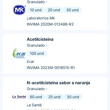
Granulado
-
10 und
20 und
30 und
Laboratorios Mk
INVIMA 2020M-012488-R2
Acetilcisteina
Granulado
-
100 und
Ecar
INVIMA 2023M-0018515-R1
N-acetilcisteina sabor a naranja
Granulado
-
60 und
25 und
30 und
La Santé