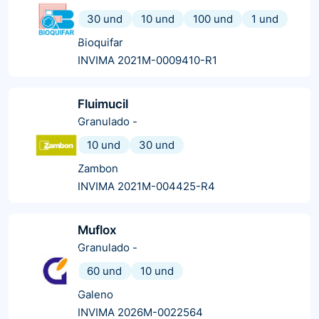
30 und
10 und
100 und
1 und
Bioquifar
INVIMA 2021M-0009410-R1
Fluimucil
Granulado
-
10 und
30 und
Zambon
INVIMA 2021M-004425-R4
Muflox
Granulado
-
60 und
10 und
Galeno
INVIMA 2026M-0022564