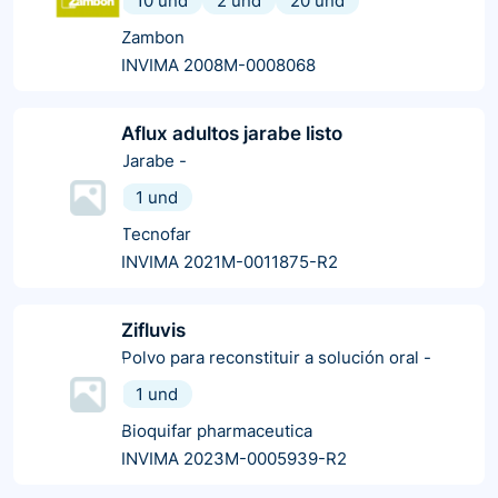
10 und
2 und
20 und
Zambon
INVIMA 2008M-0008068
Aflux adultos jarabe listo
Jarabe
-
1 und
Tecnofar
INVIMA 2021M-0011875-R2
Zifluvis
Polvo para reconstituir a solución oral
-
1 und
Bioquifar pharmaceutica
INVIMA 2023M-0005939-R2