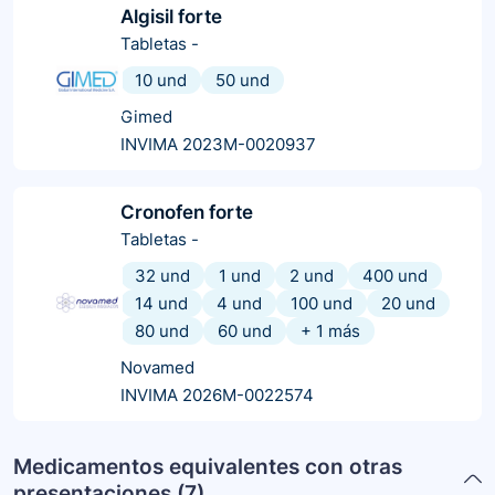
Algisil forte
Tabletas
-
10 und
50 und
Gimed
INVIMA 2023M-0020937
Cronofen forte
Tabletas
-
32 und
1 und
2 und
400 und
14 und
4 und
100 und
20 und
80 und
60 und
+
1
más
Novamed
INVIMA 2026M-0022574
Medicamentos equivalentes con otras
presentaciones (
7
)