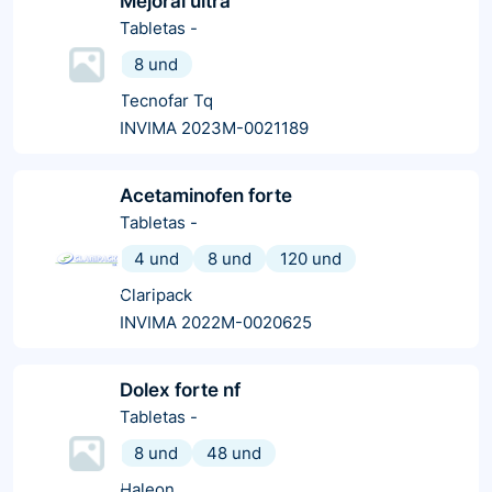
Mejoral ultra
Tabletas
-
8 und
Tecnofar Tq
INVIMA 2023M-0021189
Acetaminofen forte
Tabletas
-
4 und
8 und
120 und
Claripack
INVIMA 2022M-0020625
Dolex forte nf
Tabletas
-
8 und
48 und
Haleon