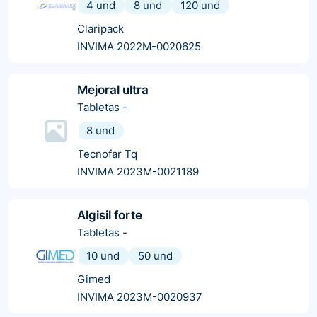
4 und
8 und
120 und
Claripack
INVIMA 2022M-0020625
Mejoral ultra
Tabletas
-
8 und
Tecnofar Tq
INVIMA 2023M-0021189
Algisil forte
Tabletas
-
10 und
50 und
Gimed
INVIMA 2023M-0020937