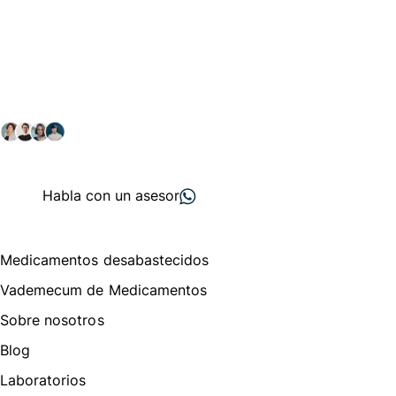
Conéctate con nuestra
comunidad farmacéutica
Explora nuestras soluciones y servicios para el sector
salud y farmacéutico.
+ 2000
proveedores
nos recomiendan
Habla con un asesor
Menú de navegación
Medicamentos desabastecidos
Vademecum de Medicamentos
Sobre nosotros
Blog
Laboratorios