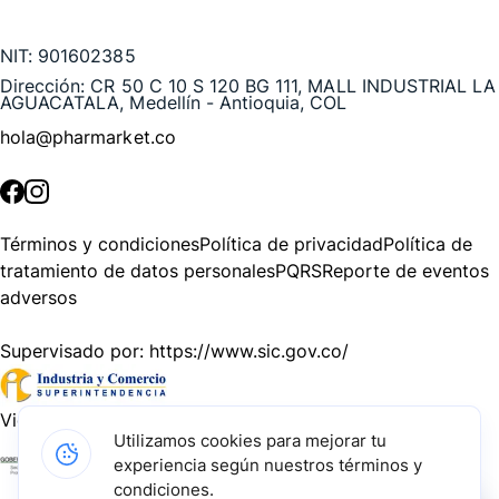
Te puede interesar
NIT:
901602385
Dirección:
CR 50 C 10 S 120 BG 111, MALL INDUSTRIAL LA
AGUACATALA, Medellín - Antioquia, COL
hola@pharmarket.co
©
2026
Pharmarket. Todos los derechos reservados.
Términos y condiciones
Política de privacidad
Política de
tratamiento de datos personales
PQRS
Reporte de eventos
adversos
Supervisado por:
https://www.sic.gov.co/
Vigilado por:
https://www.dssa.gov.co/
Utilizamos cookies para mejorar tu
experiencia según nuestros términos y
Gracias a nuestros impulsadores, podemos presentarte la
condiciones.