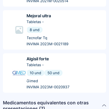
INVIMA 2021M-0020514
Mejoral ultra
Tabletas
-
8 und
Tecnofar Tq
INVIMA 2023M-0021189
Algisil forte
Tabletas
-
10 und
50 und
Gimed
INVIMA 2023M-0020937
Medicamentos equivalentes con otras
presentaciones (
7
)