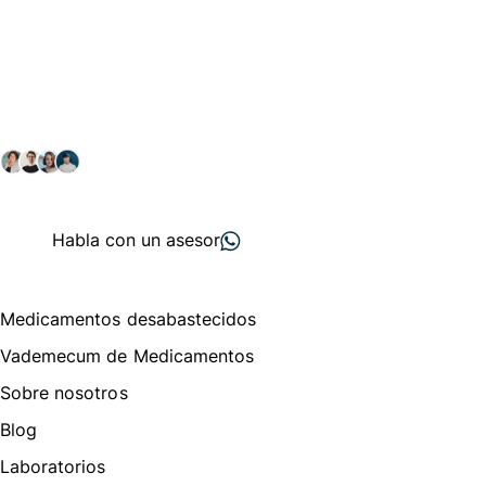
Conéctate con nuestra
comunidad farmacéutica
Explora nuestras soluciones y servicios para el sector
salud y farmacéutico.
+ 2000
proveedores
nos recomiendan
Habla con un asesor
Menú de navegación
Medicamentos desabastecidos
Vademecum de Medicamentos
Sobre nosotros
Blog
Laboratorios