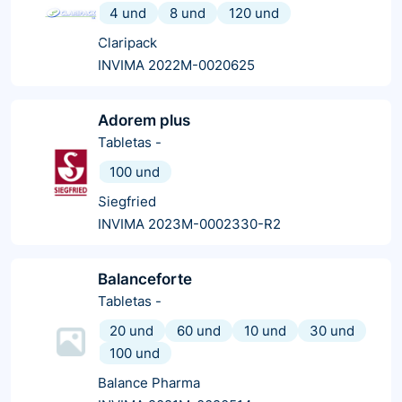
4 und
8 und
120 und
Claripack
INVIMA 2022M-0020625
Adorem plus
Tabletas
-
100 und
Siegfried
INVIMA 2023M-0002330-R2
Balanceforte
Tabletas
-
20 und
60 und
10 und
30 und
100 und
Balance Pharma