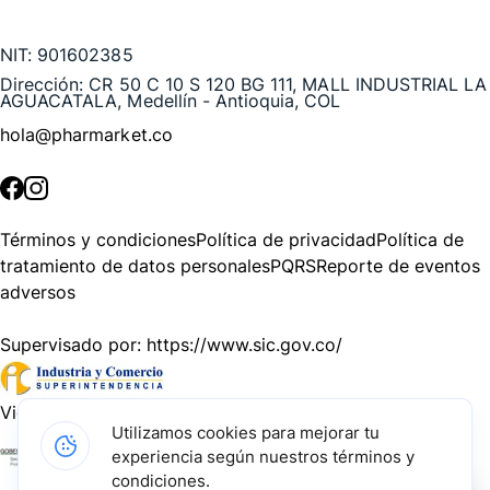
Te puede interesar
NIT:
901602385
Dirección:
CR 50 C 10 S 120 BG 111, MALL INDUSTRIAL LA
AGUACATALA, Medellín - Antioquia, COL
hola@pharmarket.co
©
2026
Pharmarket. Todos los derechos reservados.
Términos y condiciones
Política de privacidad
Política de
tratamiento de datos personales
PQRS
Reporte de eventos
adversos
Supervisado por:
https://www.sic.gov.co/
Vigilado por:
https://www.dssa.gov.co/
Utilizamos cookies para mejorar tu
experiencia según nuestros términos y
Gracias a nuestros impulsadores, podemos presentarte la
condiciones.