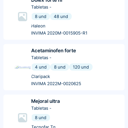
Tabletas
-
8 und
48 und
Haleon
INVIMA 2020M-0015905-R1
Acetaminofen forte
Tabletas
-
4 und
8 und
120 und
Claripack
INVIMA 2022M-0020625
Mejoral ultra
Tabletas
-
8 und
Tecnofar Tq