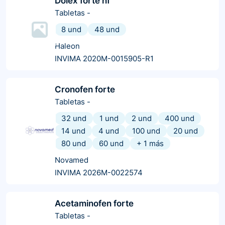
Dolex forte nf
Tabletas
-
8 und
48 und
Haleon
INVIMA 2020M-0015905-R1
Cronofen forte
Tabletas
-
32 und
1 und
2 und
400 und
14 und
4 und
100 und
20 und
80 und
60 und
+
1
más
Novamed
INVIMA 2026M-0022574
Acetaminofen forte
Tabletas
-