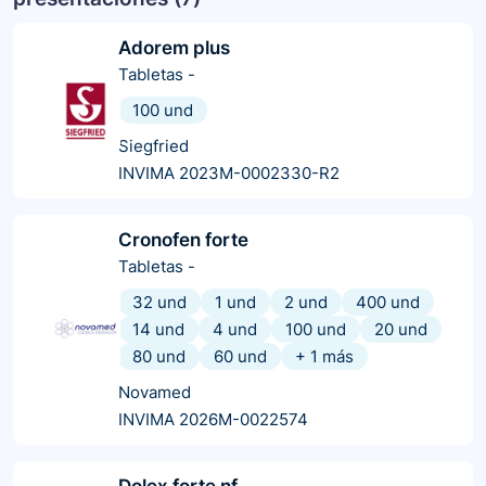
Adorem plus
Tabletas
-
100 und
Siegfried
INVIMA 2023M-0002330-R2
Cronofen forte
Tabletas
-
32 und
1 und
2 und
400 und
14 und
4 und
100 und
20 und
80 und
60 und
+
1
más
Novamed
INVIMA 2026M-0022574
Dolex forte nf