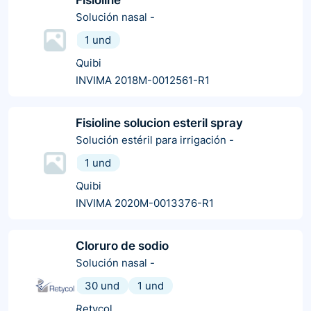
Solución nasal
-
1 und
Quibi
INVIMA 2018M-0012561-R1
Fisioline solucion esteril spray
Solución estéril para irrigación
-
1 und
Quibi
INVIMA 2020M-0013376-R1
Cloruro de sodio
Solución nasal
-
30 und
1 und
Retycol