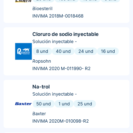
Bioesteril
INVIMA 2018M-0018468
Cloruro de sodio inyectable
Solución inyectable
-
8 und
40 und
24 und
16 und
Ropsohn
INVIMA 2020 M-011990- R2
Na-trol
Solución inyectable
-
50 und
1 und
25 und
Baxter
INVIMA 2020M-010098-R2