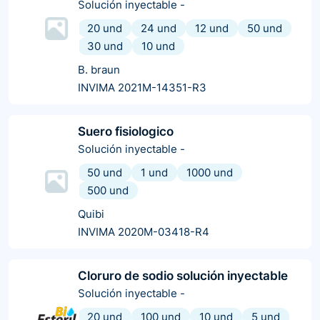
Solución inyectable
-
20 und
24 und
12 und
50 und
30 und
10 und
B. braun
INVIMA 2021M-14351-R3
Suero fisiologico
Solución inyectable
-
50 und
1 und
1000 und
500 und
Quibi
INVIMA 2020M-03418-R4
Cloruro de sodio solución inyectable
Solución inyectable
-
20 und
100 und
10 und
5 und