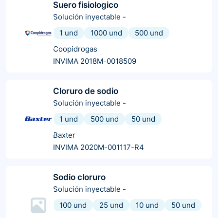
Suero fisiologico
Solución inyectable
-
1 und
1000 und
500 und
Coopidrogas
INVIMA 2018M-0018509
Cloruro de sodio
Solución inyectable
-
1 und
500 und
50 und
Baxter
INVIMA 2020M-001117-R4
Sodio cloruro
Solución inyectable
-
100 und
25 und
10 und
50 und