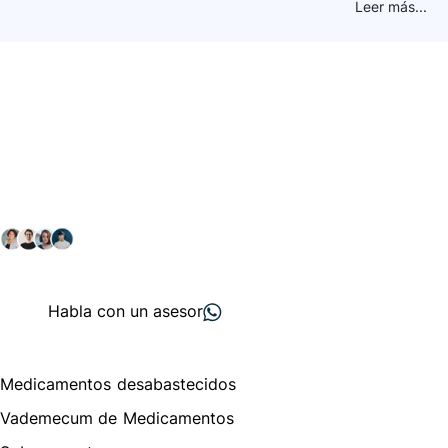
Leer más...
Conéctate con nuestra
comunidad farmacéutica
Explora nuestras soluciones y servicios para el sector
salud y farmacéutico.
+ 2000
proveedores
nos recomiendan
Habla con un asesor
Menú de navegación
Medicamentos desabastecidos
Vademecum de Medicamentos