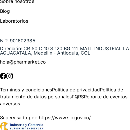
Sobre nosotros
Blog
Laboratorios
Te puede interesar
NIT:
901602385
Dirección:
CR 50 C 10 S 120 BG 111, MALL INDUSTRIAL LA
AGUACATALA, Medellín - Antioquia, COL
hola@pharmarket.co
©
2026
Pharmarket. Todos los derechos reservados.
Términos y condiciones
Política de privacidad
Política de
tratamiento de datos personales
PQRS
Reporte de eventos
adversos
Supervisado por:
https://www.sic.gov.co/