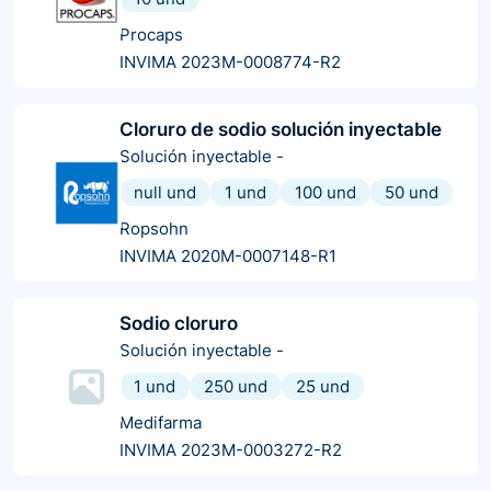
Procaps
INVIMA 2023M-0008774-R2
Cloruro de sodio solución inyectable
Solución inyectable
-
null und
1 und
100 und
50 und
Ropsohn
INVIMA 2020M-0007148-R1
Sodio cloruro
Solución inyectable
-
1 und
250 und
25 und
Medifarma
INVIMA 2023M-0003272-R2