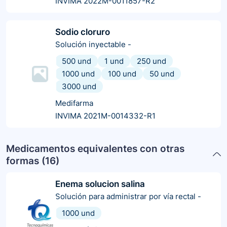
INVIMA 2022M-0011857-R2
Sodio cloruro
Solución inyectable
-
500 und
1 und
250 und
1000 und
100 und
50 und
3000 und
Medifarma
INVIMA 2021M-0014332-R1
Medicamentos equivalentes con otras
formas (
16
)
Enema solucion salina
Solución para administrar por vía rectal
-
1000 und