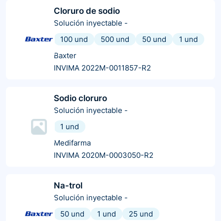
Cloruro de sodio
Solución inyectable
-
100 und
500 und
50 und
1 und
Baxter
INVIMA 2022M-0011857-R2
Sodio cloruro
Solución inyectable
-
1 und
Medifarma
INVIMA 2020M-0003050-R2
Na-trol
Solución inyectable
-
50 und
1 und
25 und