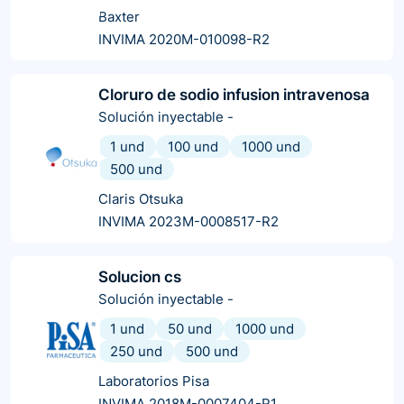
Baxter
INVIMA 2020M-010098-R2
Cloruro de sodio infusion intravenosa
Solución inyectable
-
1 und
100 und
1000 und
500 und
Claris Otsuka
INVIMA 2023M-0008517-R2
Solucion cs
Solución inyectable
-
1 und
50 und
1000 und
250 und
500 und
Laboratorios Pisa
INVIMA 2018M-0007404-R1