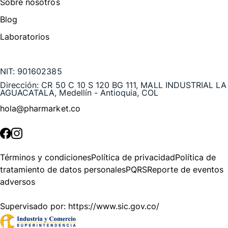
Sobre nosotros
Blog
Laboratorios
Te puede interesar
NIT:
901602385
Dirección:
CR 50 C 10 S 120 BG 111, MALL INDUSTRIAL LA
AGUACATALA, Medellín - Antioquia, COL
hola@pharmarket.co
©
2026
Pharmarket. Todos los derechos reservados.
Términos y condiciones
Política de privacidad
Política de
tratamiento de datos personales
PQRS
Reporte de eventos
adversos
Supervisado por:
https://www.sic.gov.co/