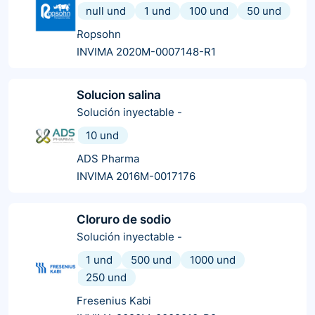
null und
1 und
100 und
50 und
Ropsohn
INVIMA 2020M-0007148-R1
Solucion salina
Solución inyectable
-
10 und
ADS Pharma
INVIMA 2016M-0017176
Cloruro de sodio
Solución inyectable
-
1 und
500 und
1000 und
250 und
Fresenius Kabi