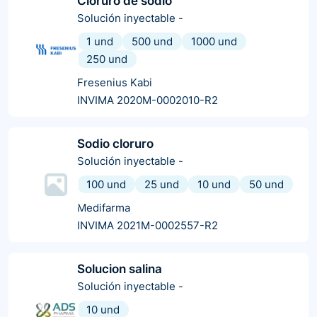
Cloruro de sodio
Solución inyectable
-
1 und
500 und
1000 und
250 und
Fresenius Kabi
INVIMA 2020M-0002010-R2
Sodio cloruro
Solución inyectable
-
100 und
25 und
10 und
50 und
Medifarma
INVIMA 2021M-0002557-R2
Solucion salina
Solución inyectable
-
10 und