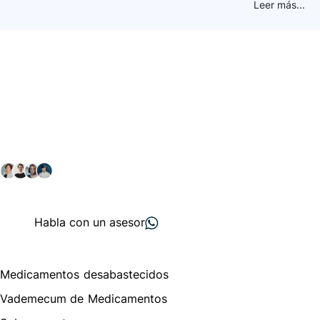
Leer más...
Conéctate con nuestra
comunidad farmacéutica
Explora nuestras soluciones y servicios para el sector
salud y farmacéutico.
+ 2000
proveedores
nos recomiendan
Habla con un asesor
Menú de navegación
Medicamentos desabastecidos
Vademecum de Medicamentos