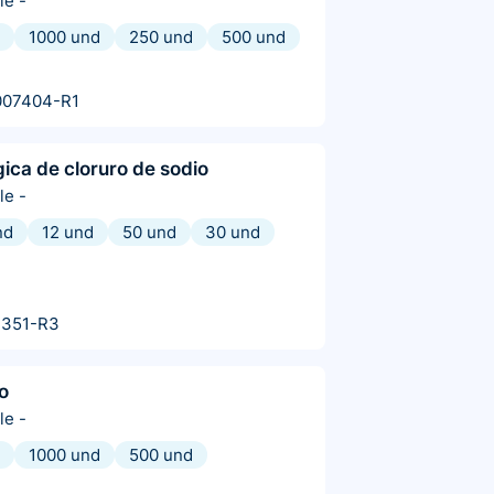
le
-
1000 und
250 und
500 und
007404-R1
gica de cloruro de sodio
le
-
nd
12 und
50 und
30 und
4351-R3
co
le
-
1000 und
500 und