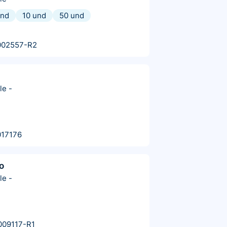
und
10 und
50 und
002557-R2
le
-
017176
o
le
-
009117-R1