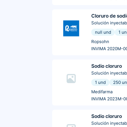
Cloruro de sodi
Solución inyectab
null und
1 u
Ropsohn
INVIMA 2020M-0
Sodio cloruro
Solución inyectab
1 und
250 u
Medifarma
INVIMA 2023M-0
Sodio cloruro
Solución inyectab