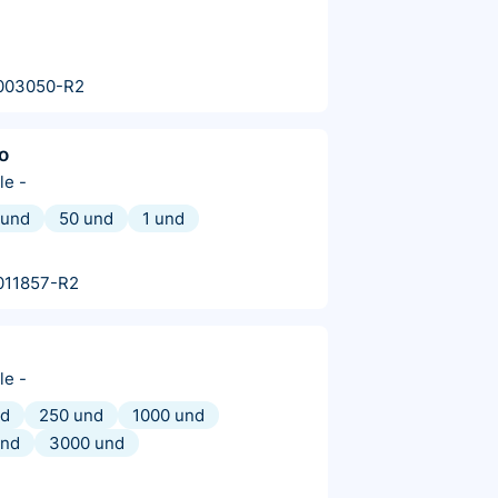
003050-R2
o
le
-
 und
50 und
1 und
011857-R2
le
-
nd
250 und
1000 und
und
3000 und