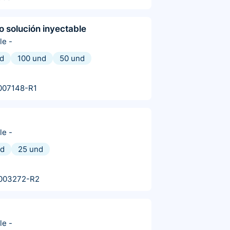
o solución inyectable
le
-
nd
100 und
50 und
007148-R1
le
-
nd
25 und
003272-R2
le
-