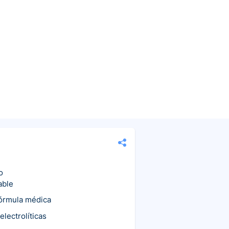
o
able
fórmula médica
electrolíticas