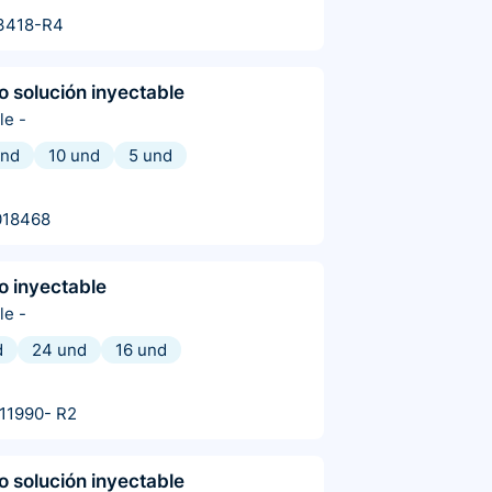
3418-R4
o solución inyectable
le
-
und
10 und
5 und
018468
o inyectable
le
-
d
24 und
16 und
11990- R2
o solución inyectable