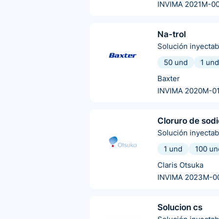
INVIMA 2021M-0
Na-trol
Solución inyectab
50 und
1 und
Baxter
INVIMA 2020M-0
Cloruro de sodi
Solución inyectab
1 und
100 un
Claris Otsuka
INVIMA 2023M-0
Solucion cs