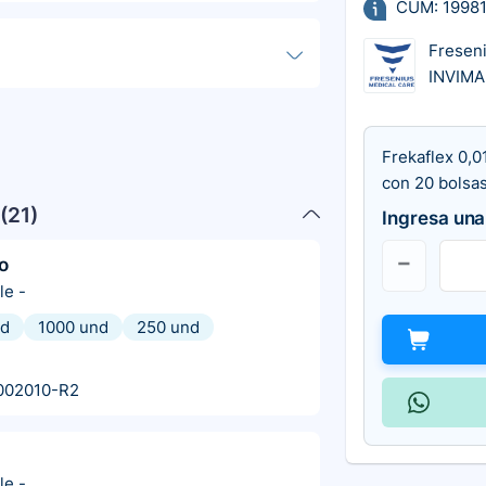
CUM: 19981
Fresen
INVIMA
Frekaflex 0,0
con 20 bolsa
(
21
)
Ingresa una
o
le
-
nd
1000 und
250 und
002010-R2
le
-