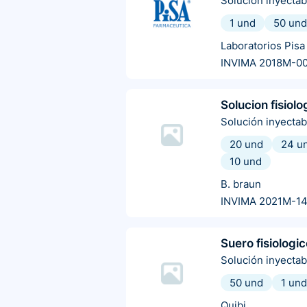
Solución inyectab
1 und
50 und
Laboratorios Pisa
INVIMA 2018M-0
Solucion fisiolo
Solución inyectab
20 und
24 u
10 und
B. braun
INVIMA 2021M-1
Suero fisiologi
Solución inyectab
50 und
1 und
Quibi