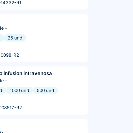
014332-R1
le
-
25 und
10098-R2
o infusion intravenosa
le
-
d
1000 und
500 und
008517-R2