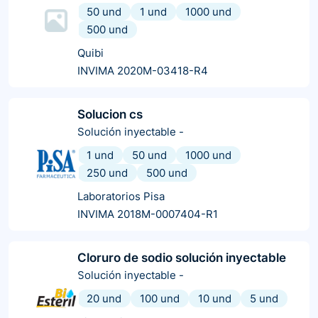
50 und
1 und
1000 und
500 und
Quibi
INVIMA 2020M-03418-R4
Solucion cs
Solución inyectable
-
1 und
50 und
1000 und
250 und
500 und
Laboratorios Pisa
INVIMA 2018M-0007404-R1
Cloruro de sodio solución inyectable
Solución inyectable
-
20 und
100 und
10 und
5 und