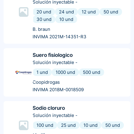
Solución inyectable
-
20 und
24 und
12 und
50 und
30 und
10 und
B. braun
INVIMA 2021M-14351-R3
Suero fisiologico
Solución inyectable
-
1 und
1000 und
500 und
Coopidrogas
INVIMA 2018M-0018509
Sodio cloruro
Solución inyectable
-
100 und
25 und
10 und
50 und