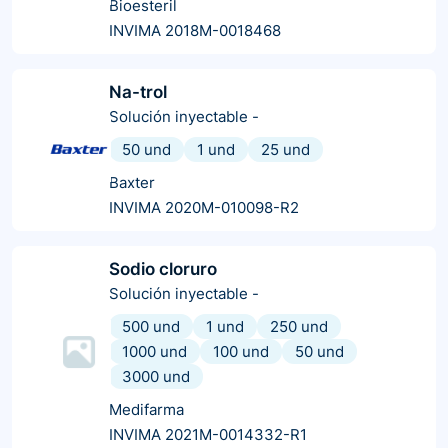
Bioesteril
INVIMA 2018M-0018468
Na-trol
Solución inyectable
-
50 und
1 und
25 und
Baxter
INVIMA 2020M-010098-R2
Sodio cloruro
Solución inyectable
-
500 und
1 und
250 und
1000 und
100 und
50 und
3000 und
Medifarma
INVIMA 2021M-0014332-R1