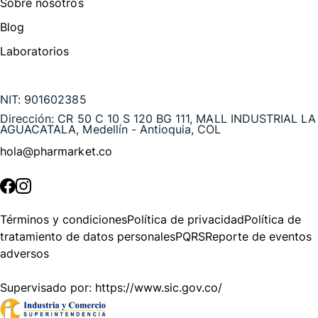
Sobre nosotros
Blog
Laboratorios
Te puede interesar
NIT:
901602385
Dirección:
CR 50 C 10 S 120 BG 111, MALL INDUSTRIAL LA
AGUACATALA, Medellín - Antioquia, COL
hola@pharmarket.co
©
2026
Pharmarket. Todos los derechos reservados.
Términos y condiciones
Política de privacidad
Política de
tratamiento de datos personales
PQRS
Reporte de eventos
adversos
Supervisado por:
https://www.sic.gov.co/