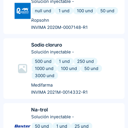
Solución inyectable
-
null und
1 und
100 und
50 und
Ropsohn
INVIMA 2020M-0007148-R1
Sodio cloruro
Solución inyectable
-
500 und
1 und
250 und
1000 und
100 und
50 und
3000 und
Medifarma
INVIMA 2021M-0014332-R1
Na-trol
Solución inyectable
-
50 und
1 und
25 und