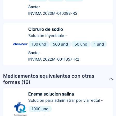
Baxter
INVIMA 2020M-010098-R2
Cloruro de sodio
Solución inyectable
-
100 und
500 und
50 und
1 und
Baxter
INVIMA 2022M-0011857-R2
Medicamentos equivalentes con otras
formas (
16
)
Enema solucion salina
Solución para administrar por vía rectal
-
1000 und