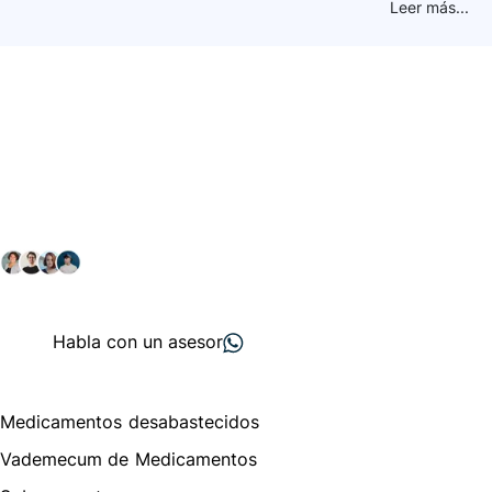
Leer más...
Conéctate con nuestra
comunidad farmacéutica
Explora nuestras soluciones y servicios para el sector
salud y farmacéutico.
+ 2000
proveedores
nos recomiendan
Habla con un asesor
Menú de navegación
Medicamentos desabastecidos
Vademecum de Medicamentos