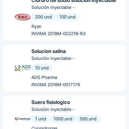
Cloruro de sodio solución inyectable
Solución inyectable
-
200 und
100 und
Ryan
INVIMA 2018M-002218-R3
Solucion salina
Solución inyectable
-
10 und
ADS Pharma
INVIMA 2016M-0017176
Suero fisiologico
Solución inyectable
-
1 und
1000 und
500 und
Coopidrogas