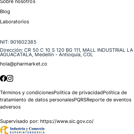
Sobre nosotros
Blog
Laboratorios
Te puede interesar
NIT:
901602385
Dirección:
CR 50 C 10 S 120 BG 111, MALL INDUSTRIAL LA
AGUACATALA, Medellín - Antioquia, COL
hola@pharmarket.co
©
2026
Pharmarket. Todos los derechos reservados.
Términos y condiciones
Política de privacidad
Política de
tratamiento de datos personales
PQRS
Reporte de eventos
adversos
Supervisado por:
https://www.sic.gov.co/