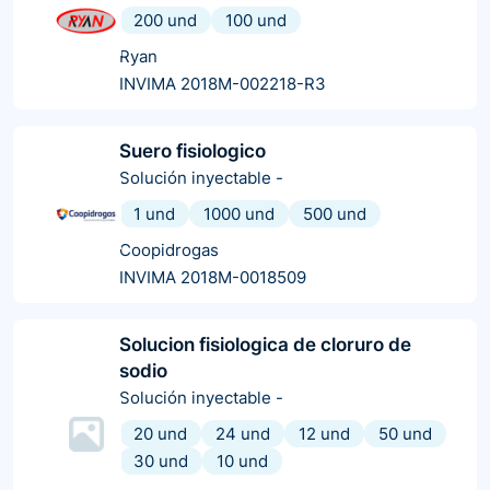
200 und
100 und
Ryan
INVIMA 2018M-002218-R3
Suero fisiologico
Solución inyectable
-
1 und
1000 und
500 und
Coopidrogas
INVIMA 2018M-0018509
Solucion fisiologica de cloruro de
sodio
Solución inyectable
-
20 und
24 und
12 und
50 und
30 und
10 und