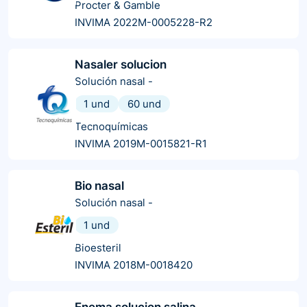
Procter & Gamble
INVIMA 2022M-0005228-R2
Nasaler solucion
Solución nasal
-
1 und
60 und
Tecnoquímicas
INVIMA 2019M-0015821-R1
Bio nasal
Solución nasal
-
1 und
Bioesteril
INVIMA 2018M-0018420
Enema solucion salina