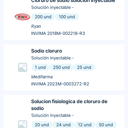
Cloruro de sodio solución inyectable
Solución inyectable
-
200 und
100 und
Ryan
INVIMA 2018M-002218-R3
Sodio cloruro
Solución inyectable
-
1 und
250 und
25 und
Medifarma
INVIMA 2023M-0003272-R2
Solucion fisiologica de cloruro de
sodio
Solución inyectable
-
20 und
24 und
12 und
50 und