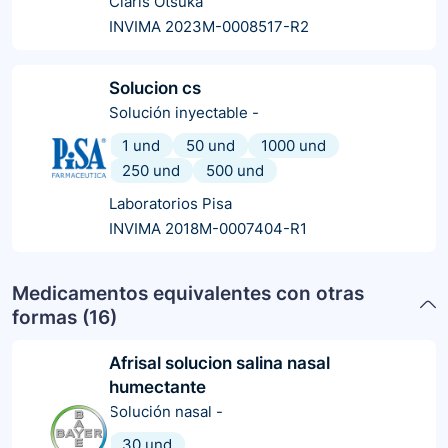
Claris Otsuka
INVIMA 2023M-0008517-R2
Solucion cs
Solución inyectable
-
1 und
50 und
1000 und
250 und
500 und
Laboratorios Pisa
INVIMA 2018M-0007404-R1
Medicamentos equivalentes con otras
formas (
16
)
Afrisal solucion salina nasal
humectante
Solución nasal
-
30 und