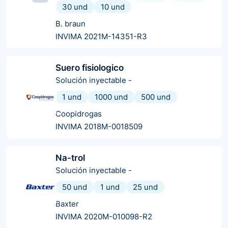
30 und
10 und
B. braun
INVIMA 2021M-14351-R3
Suero fisiologico
Solución inyectable
-
1 und
1000 und
500 und
Coopidrogas
INVIMA 2018M-0018509
Na-trol
Solución inyectable
-
50 und
1 und
25 und
Baxter
INVIMA 2020M-010098-R2