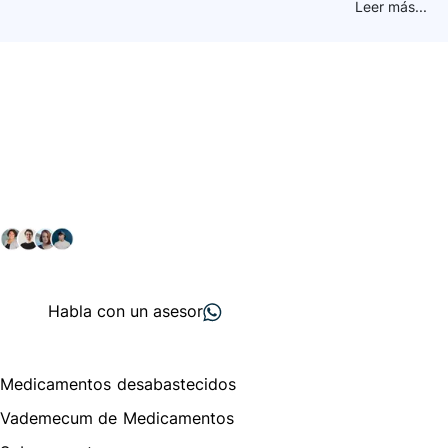
Leer más...
Conéctate con nuestra
comunidad farmacéutica
Explora nuestras soluciones y servicios para el sector
salud y farmacéutico.
+ 2000
proveedores
nos recomiendan
Habla con un asesor
Menú de navegación
Medicamentos desabastecidos
Vademecum de Medicamentos