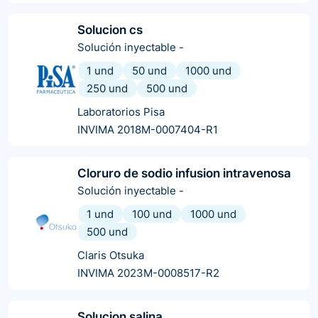
Solucion cs
Solución inyectable
-
1 und
50 und
1000 und
250 und
500 und
Laboratorios Pisa
INVIMA 2018M-0007404-R1
Cloruro de sodio infusion intravenosa
Solución inyectable
-
1 und
100 und
1000 und
500 und
Claris Otsuka
INVIMA 2023M-0008517-R2
Solucion salina