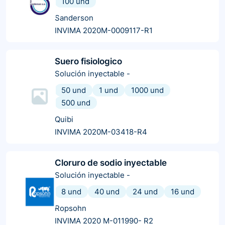
100 und
Sanderson
INVIMA 2020M-0009117-R1
Suero fisiologico
Solución inyectable
-
50 und
1 und
1000 und
500 und
Quibi
INVIMA 2020M-03418-R4
Cloruro de sodio inyectable
Solución inyectable
-
8 und
40 und
24 und
16 und
Ropsohn
INVIMA 2020 M-011990- R2