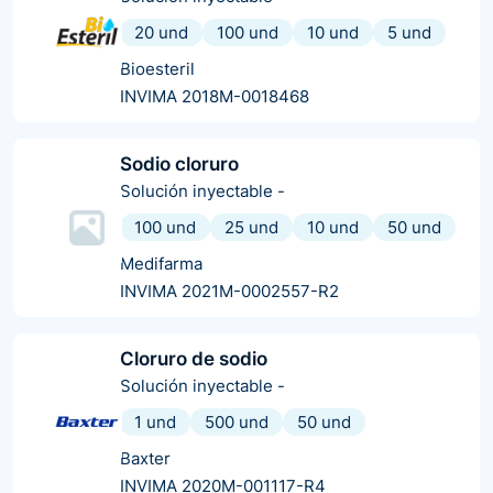
20 und
100 und
10 und
5 und
Bioesteril
INVIMA 2018M-0018468
Sodio cloruro
Solución inyectable
-
100 und
25 und
10 und
50 und
Medifarma
INVIMA 2021M-0002557-R2
Cloruro de sodio
Solución inyectable
-
1 und
500 und
50 und
Baxter
INVIMA 2020M-001117-R4