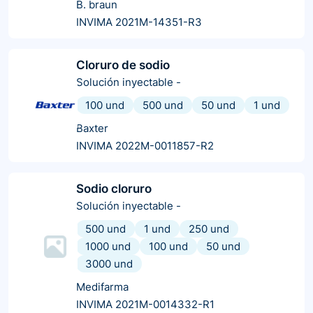
B. braun
INVIMA 2021M-14351-R3
Cloruro de sodio
Solución inyectable
-
100 und
500 und
50 und
1 und
Baxter
INVIMA 2022M-0011857-R2
Sodio cloruro
Solución inyectable
-
500 und
1 und
250 und
1000 und
100 und
50 und
3000 und
Medifarma
INVIMA 2021M-0014332-R1