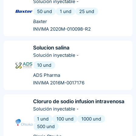
Solución inyectable
-
50 und
1 und
25 und
Baxter
INVIMA 2020M-010098-R2
Solucion salina
Solución inyectable
-
10 und
ADS Pharma
INVIMA 2016M-0017176
Cloruro de sodio infusion intravenosa
Solución inyectable
-
1 und
100 und
1000 und
500 und