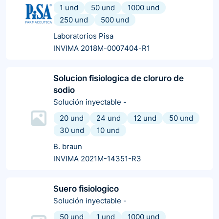
1 und
50 und
1000 und
250 und
500 und
Laboratorios Pisa
INVIMA 2018M-0007404-R1
Solucion fisiologica de cloruro de
sodio
Solución inyectable
-
20 und
24 und
12 und
50 und
30 und
10 und
B. braun
INVIMA 2021M-14351-R3
Suero fisiologico
Solución inyectable
-
50 und
1 und
1000 und