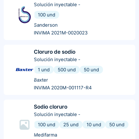
Solución inyectable
-
100 und
Sanderson
INVIMA 2021M-0020023
Cloruro de sodio
Solución inyectable
-
1 und
500 und
50 und
Baxter
INVIMA 2020M-001117-R4
Sodio cloruro
Solución inyectable
-
100 und
25 und
10 und
50 und
Medifarma