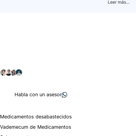
Leer más...
Conéctate con nuestra
comunidad farmacéutica
Explora nuestras soluciones y servicios para el sector
salud y farmacéutico.
+ 2000
proveedores
nos recomiendan
Habla con un asesor
Menú de navegación
Medicamentos desabastecidos
Vademecum de Medicamentos