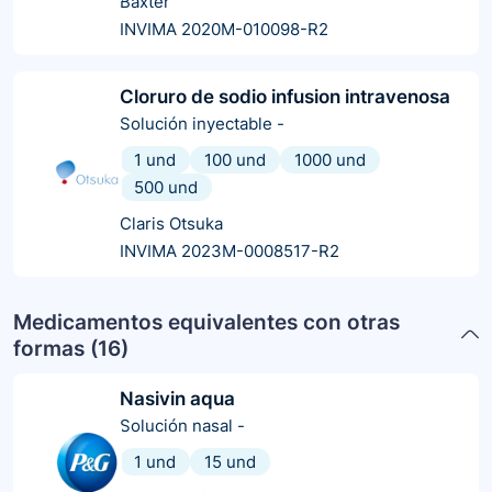
Baxter
INVIMA 2020M-010098-R2
Cloruro de sodio infusion intravenosa
Solución inyectable
-
1 und
100 und
1000 und
500 und
Claris Otsuka
INVIMA 2023M-0008517-R2
Medicamentos equivalentes con otras
formas (
16
)
Nasivin aqua
Solución nasal
-
1 und
15 und