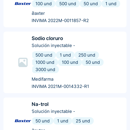
100 und
500 und
50 und
1 und
Baxter
INVIMA 2022M-0011857-R2
Sodio cloruro
Solución inyectable
-
500 und
1 und
250 und
1000 und
100 und
50 und
3000 und
Medifarma
INVIMA 2021M-0014332-R1
Na-trol
Solución inyectable
-
50 und
1 und
25 und