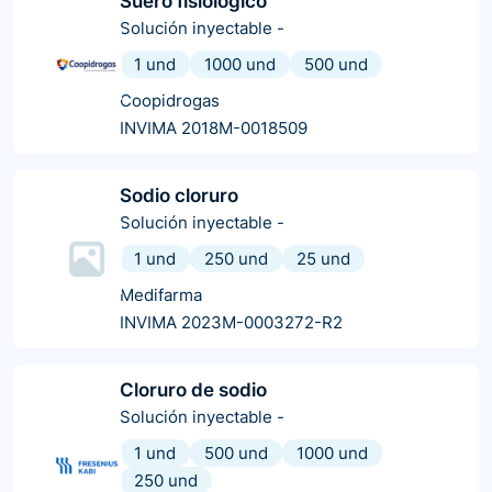
Suero fisiologico
Solución inyectable
-
1 und
1000 und
500 und
Coopidrogas
INVIMA 2018M-0018509
Sodio cloruro
Solución inyectable
-
1 und
250 und
25 und
Medifarma
INVIMA 2023M-0003272-R2
Cloruro de sodio
Solución inyectable
-
1 und
500 und
1000 und
250 und