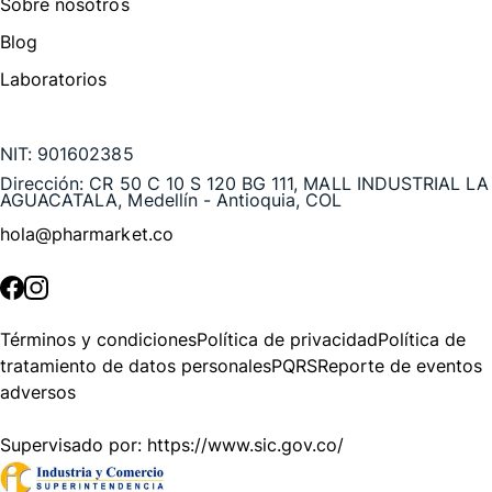
Sobre nosotros
Blog
Laboratorios
Te puede interesar
NIT:
901602385
Dirección:
CR 50 C 10 S 120 BG 111, MALL INDUSTRIAL LA
AGUACATALA, Medellín - Antioquia, COL
hola@pharmarket.co
©
2026
Pharmarket. Todos los derechos reservados.
Términos y condiciones
Política de privacidad
Política de
tratamiento de datos personales
PQRS
Reporte de eventos
adversos
Supervisado por:
https://www.sic.gov.co/