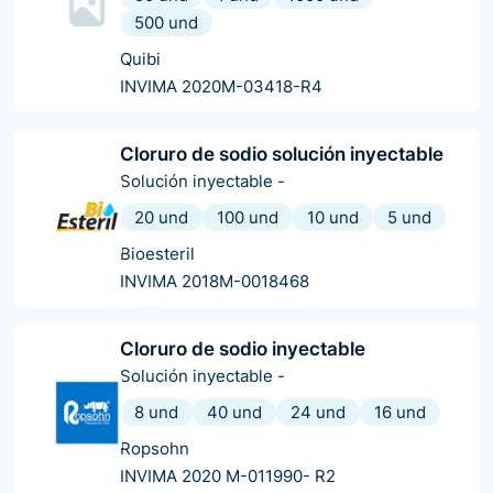
500 und
Quibi
INVIMA 2020M-03418-R4
Cloruro de sodio solución inyectable
Solución inyectable
-
20 und
100 und
10 und
5 und
Bioesteril
INVIMA 2018M-0018468
Cloruro de sodio inyectable
Solución inyectable
-
8 und
40 und
24 und
16 und
Ropsohn
INVIMA 2020 M-011990- R2