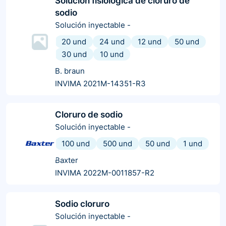
Solucion fisiologica de cloruro de
sodio
Solución inyectable
-
20 und
24 und
12 und
50 und
30 und
10 und
B. braun
INVIMA 2021M-14351-R3
Cloruro de sodio
Solución inyectable
-
100 und
500 und
50 und
1 und
Baxter
INVIMA 2022M-0011857-R2
Sodio cloruro
Solución inyectable
-