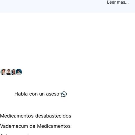
Leer más...
Conéctate con nuestra
comunidad farmacéutica
Explora nuestras soluciones y servicios para el sector
salud y farmacéutico.
+ 2000
proveedores
nos recomiendan
Habla con un asesor
Menú de navegación
Medicamentos desabastecidos
Vademecum de Medicamentos