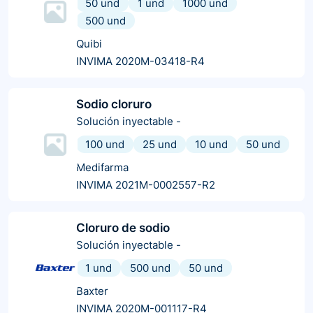
50 und
1 und
1000 und
500 und
Quibi
INVIMA 2020M-03418-R4
Sodio cloruro
Solución inyectable
-
100 und
25 und
10 und
50 und
Medifarma
INVIMA 2021M-0002557-R2
Cloruro de sodio
Solución inyectable
-
1 und
500 und
50 und
Baxter
INVIMA 2020M-001117-R4