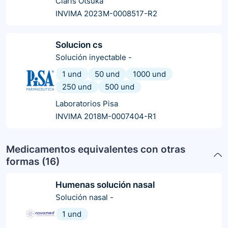
Claris Otsuka
INVIMA 2023M-0008517-R2
Solucion cs
Solución inyectable
-
1 und
50 und
1000 und
250 und
500 und
Laboratorios Pisa
INVIMA 2018M-0007404-R1
Medicamentos equivalentes con otras
formas (
16
)
Humenas solución nasal
Solución nasal
-
1 und