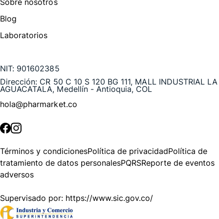
Sobre nosotros
Blog
Laboratorios
Te puede interesar
NIT:
901602385
Dirección:
CR 50 C 10 S 120 BG 111, MALL INDUSTRIAL LA
AGUACATALA, Medellín - Antioquia, COL
hola@pharmarket.co
©
2026
Pharmarket. Todos los derechos reservados.
Términos y condiciones
Política de privacidad
Política de
tratamiento de datos personales
PQRS
Reporte de eventos
adversos
Supervisado por:
https://www.sic.gov.co/