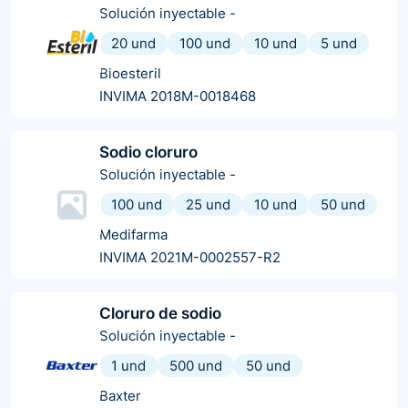
Solución inyectable
-
20 und
100 und
10 und
5 und
Bioesteril
INVIMA 2018M-0018468
Sodio cloruro
Solución inyectable
-
100 und
25 und
10 und
50 und
Medifarma
INVIMA 2021M-0002557-R2
Cloruro de sodio
Solución inyectable
-
1 und
500 und
50 und
Baxter