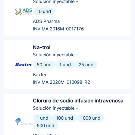
Solución inyectable
-
10 und
ADS Pharma
INVIMA 2016M-0017176
Na-trol
Solución inyectable
-
50 und
1 und
25 und
Baxter
INVIMA 2020M-010098-R2
Cloruro de sodio infusion intravenosa
Solución inyectable
-
1 und
100 und
1000 und
500 und