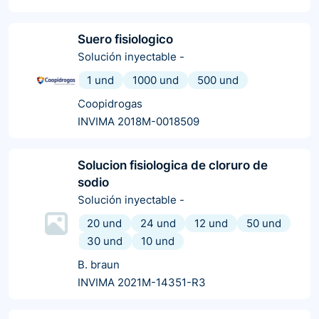
Suero fisiologico
Solución inyectable
-
1 und
1000 und
500 und
Coopidrogas
INVIMA 2018M-0018509
Solucion fisiologica de cloruro de
sodio
Solución inyectable
-
20 und
24 und
12 und
50 und
30 und
10 und
B. braun
INVIMA 2021M-14351-R3