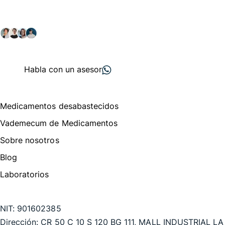
Explora nuestras soluciones y servicios para el sector
salud y farmacéutico.
+ 2000
proveedores
nos recomiendan
Habla con un asesor
Menú de navegación
Medicamentos desabastecidos
Vademecum de Medicamentos
Sobre nosotros
Blog
Laboratorios
Te puede interesar
NIT:
901602385
Dirección:
CR 50 C 10 S 120 BG 111, MALL INDUSTRIAL LA