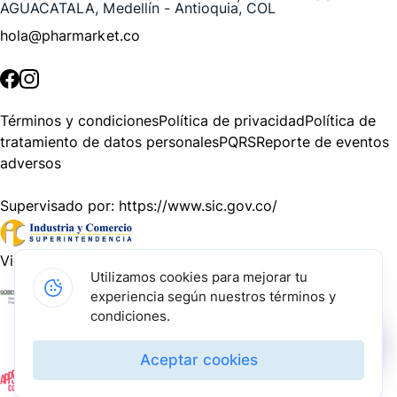
AGUACATALA, Medellín - Antioquia, COL
hola@pharmarket.co
©
2026
Pharmarket. Todos los derechos reservados.
Términos y condiciones
Política de privacidad
Política de
tratamiento de datos personales
PQRS
Reporte de eventos
adversos
Supervisado por:
https://www.sic.gov.co/
Vigilado por:
https://www.dssa.gov.co/
Utilizamos cookies para mejorar tu
experiencia según nuestros términos y
Gracias a nuestros impulsadores, podemos presentarte la
condiciones.
solución tecnológica más avanzada para resolver los
desafíos farmacéuticos de la actualidad.
Aceptar cookies