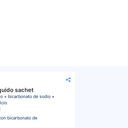
quido sachet
io + bicarbonato de sodio +
lcio
l
con bicarbonato de