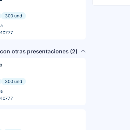
300 und
ia
010777
con otras presentaciones (
2
)
o
300 und
ia
010777