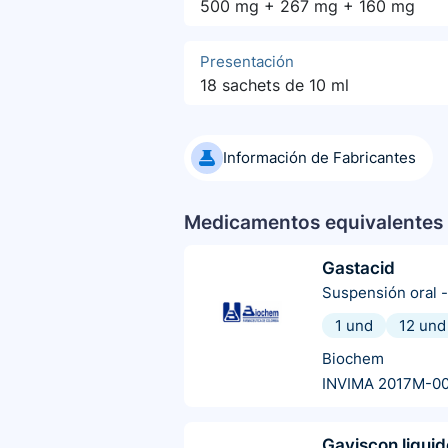
500 mg + 267 mg + 160 mg
Presentación
18 sachets de 10 ml
Información de Fabricantes
Medicamentos equivalentes 
Gastacid
Suspensión oral
-
1 und
12 und
Biochem
INVIMA 2017M-0
Gaviscon liquid