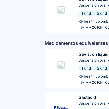
Suspensión oral
-
1 und
2 und
Rb health colomb
INVIMA 2010M-0
Medicamentos equivalentes 
Gaviscon liquid
Suspensión oral
-
1 und
2 und
Rb health colomb
INVIMA 2010M-0
Gastacid
Suspensión oral
-