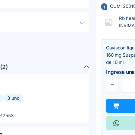
CUM: 2001
Rb heal
INVIMA
Gaviscon liq
160 mg Suspe
de 10 ml
(
2
)
Ingresa una
3 und
017553
o