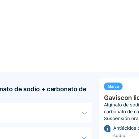
Marca
onato de sodio + carbonato de
Gaviscon li
Alginato de sod
carbonato de ca
Suspensión ora
Antiácidos 
sodio