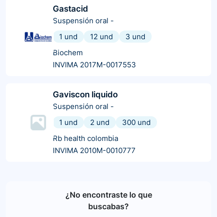
Gastacid
Suspensión oral
-
1 und
12 und
3 und
Biochem
INVIMA 2017M-0017553
Gaviscon liquido
Suspensión oral
-
1 und
2 und
300 und
Rb health colombia
INVIMA 2010M-0010777
¿No encontraste lo que
buscabas?