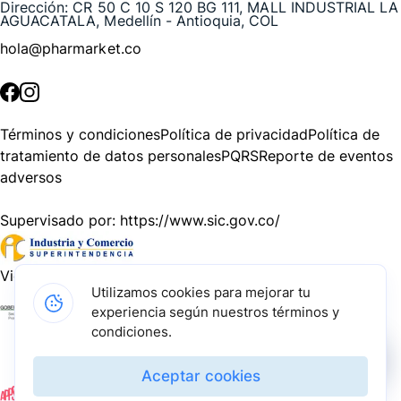
Dirección:
CR 50 C 10 S 120 BG 111, MALL INDUSTRIAL LA
AGUACATALA, Medellín - Antioquia, COL
hola@pharmarket.co
©
2026
Pharmarket. Todos los derechos reservados.
Términos y condiciones
Política de privacidad
Política de
tratamiento de datos personales
PQRS
Reporte de eventos
adversos
Supervisado por:
https://www.sic.gov.co/
Vigilado por:
https://www.dssa.gov.co/
Utilizamos cookies para mejorar tu
experiencia según nuestros términos y
Gracias a nuestros impulsadores, podemos presentarte la
condiciones.
solución tecnológica más avanzada para resolver los
desafíos farmacéuticos de la actualidad.
Aceptar cookies