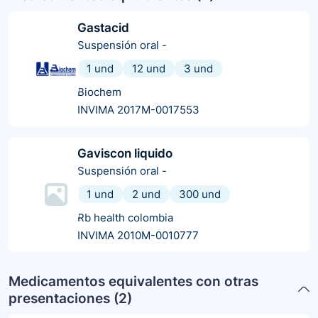
Gastacid
Suspensión oral
-
1 und
12 und
3 und
Biochem
INVIMA 2017M-0017553
Gaviscon liquido
Suspensión oral
-
1 und
2 und
300 und
Rb health colombia
INVIMA 2010M-0010777
Medicamentos equivalentes con otras
presentaciones (
2
)