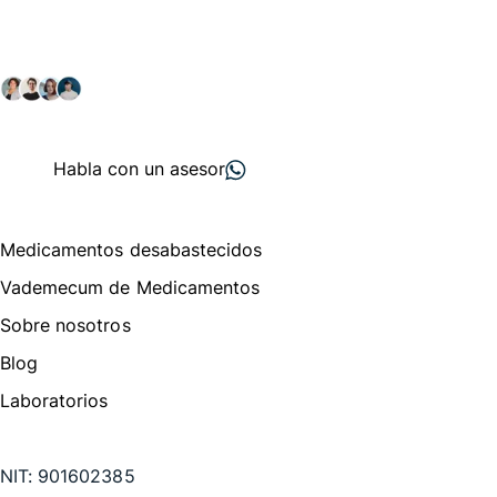
Explora nuestras soluciones y servicios para el sector
salud y farmacéutico.
+ 2000
proveedores
nos recomiendan
Habla con un asesor
Menú de navegación
Medicamentos desabastecidos
Vademecum de Medicamentos
Sobre nosotros
Blog
Laboratorios
Te puede interesar
NIT:
901602385