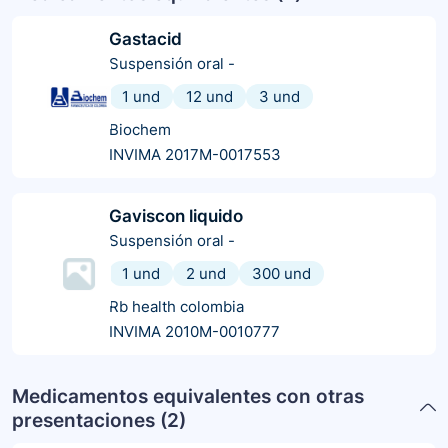
Gastacid
Suspensión oral
-
1 und
12 und
3 und
Biochem
INVIMA 2017M-0017553
Gaviscon liquido
Suspensión oral
-
1 und
2 und
300 und
Rb health colombia
INVIMA 2010M-0010777
Medicamentos equivalentes con otras
presentaciones (
2
)