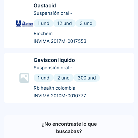
Gastacid
Suspensión oral
-
1 und
12 und
3 und
Biochem
INVIMA 2017M-0017553
Gaviscon liquido
Suspensión oral
-
1 und
2 und
300 und
Rb health colombia
INVIMA 2010M-0010777
¿No encontraste lo que
buscabas?