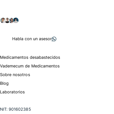
Explora nuestras soluciones y servicios para el sector
salud y farmacéutico.
+ 2000
proveedores
nos recomiendan
Habla con un asesor
Menú de navegación
Medicamentos desabastecidos
Vademecum de Medicamentos
Sobre nosotros
Blog
Laboratorios
Te puede interesar
NIT:
901602385