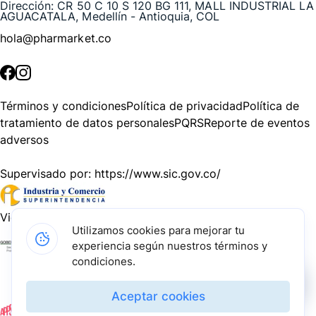
Dirección:
CR 50 C 10 S 120 BG 111, MALL INDUSTRIAL LA
AGUACATALA, Medellín - Antioquia, COL
hola@pharmarket.co
©
2026
Pharmarket. Todos los derechos reservados.
Términos y condiciones
Política de privacidad
Política de
tratamiento de datos personales
PQRS
Reporte de eventos
adversos
Supervisado por:
https://www.sic.gov.co/
Vigilado por:
https://www.dssa.gov.co/
Utilizamos cookies para mejorar tu
experiencia según nuestros términos y
Gracias a nuestros impulsadores, podemos presentarte la
condiciones.
solución tecnológica más avanzada para resolver los
desafíos farmacéuticos de la actualidad.
Aceptar cookies