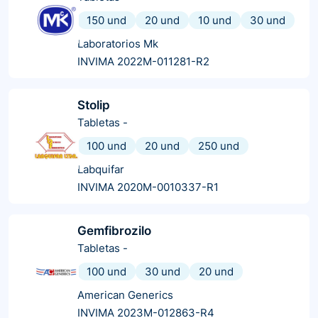
150 und
20 und
10 und
30 und
Laboratorios Mk
INVIMA 2022M-011281-R2
Stolip
Tabletas
-
100 und
20 und
250 und
Labquifar
INVIMA 2020M-0010337-R1
Gemfibrozilo
Tabletas
-
100 und
30 und
20 und
American Generics
INVIMA 2023M-012863-R4