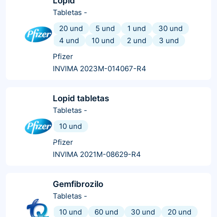
Lopid
Tabletas
-
20 und
5 und
1 und
30 und
4 und
10 und
2 und
3 und
Pfizer
INVIMA 2023M-014067-R4
Lopid tabletas
Tabletas
-
10 und
Pfizer
INVIMA 2021M-08629-R4
Gemfibrozilo
Tabletas
-
10 und
60 und
30 und
20 und