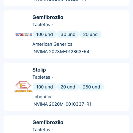
Gemfibrozilo
Tabletas
-
100 und
30 und
20 und
American Generics
INVIMA 2023M-012863-R4
Stolip
Tabletas
-
100 und
20 und
250 und
Labquifar
INVIMA 2020M-0010337-R1
Gemfibrozilo
Tabletas
-