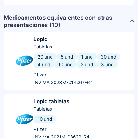
Medicamentos equivalentes con otras
presentaciones (
10
)
Lopid
Tabletas
-
20 und
5 und
1 und
30 und
4 und
10 und
2 und
3 und
Pfizer
INVIMA 2023M-014067-R4
Lopid tabletas
Tabletas
-
10 und
Pfizer
INVIMA 2021M-08629-R4