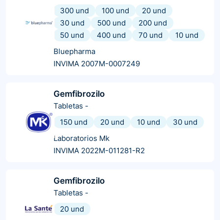
300 und
100 und
20 und
30 und
500 und
200 und
50 und
400 und
70 und
10 und
Bluepharma
INVIMA 2007M-0007249
Gemfibrozilo
Tabletas
-
150 und
20 und
10 und
30 und
Laboratorios Mk
INVIMA 2022M-011281-R2
Gemfibrozilo
Tabletas
-
20 und