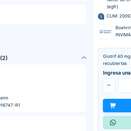
(egfr)
CUM: 2009
Boehri
INVIMA
Giotrif 40 mg
(
2
)
recubiertas
Ingresa una
heim
016747-R1