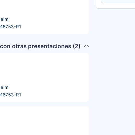
heim
016753-R1
con otras presentaciones (
2
)
heim
016753-R1