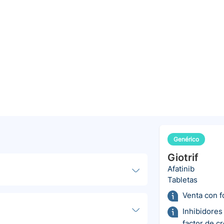
Genérico
Giotrif
Afatinib
Tabletas
Venta con 
Inhibidores
factor de c