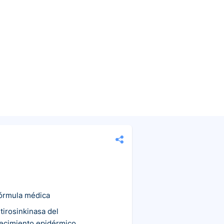
fórmula médica
 tirosinkinasa del
recimiento epidérmico