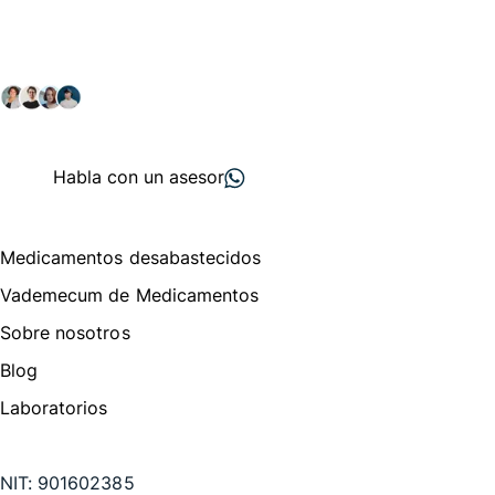
comunidad farmacéutica
Explora nuestras soluciones y servicios para el sector
salud y farmacéutico.
+ 2000
proveedores
nos recomiendan
Habla con un asesor
Menú de navegación
Medicamentos desabastecidos
Vademecum de Medicamentos
Sobre nosotros
Blog
Laboratorios
Te puede interesar
NIT:
901602385