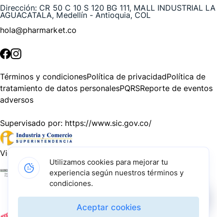
Dirección:
CR 50 C 10 S 120 BG 111, MALL INDUSTRIAL LA
AGUACATALA, Medellín - Antioquia, COL
hola@pharmarket.co
©
2026
Pharmarket. Todos los derechos reservados.
Términos y condiciones
Política de privacidad
Política de
tratamiento de datos personales
PQRS
Reporte de eventos
adversos
Supervisado por:
https://www.sic.gov.co/
Vigilado por:
https://www.dssa.gov.co/
Utilizamos cookies para mejorar tu
experiencia según nuestros términos y
Gracias a nuestros impulsadores, podemos presentarte la
condiciones.
solución tecnológica más avanzada para resolver los
desafíos farmacéuticos de la actualidad.
Aceptar cookies