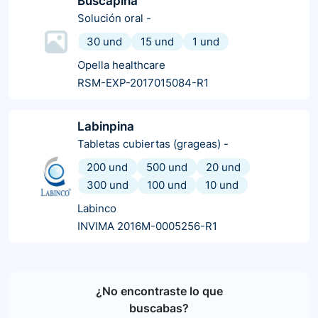
Buscapina
Solución oral
-
30 und
15 und
1 und
Opella healthcare
RSM-EXP-2017015084-R1
Labinpina
Tabletas cubiertas (grageas)
-
200 und
500 und
20 und
300 und
100 und
10 und
Labinco
INVIMA 2016M-0005256-R1
¿No encontraste lo que
buscabas?