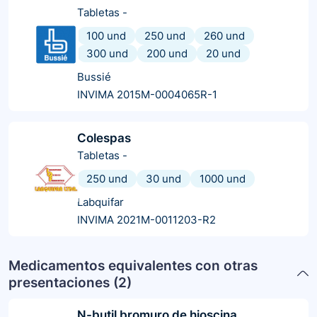
Tabletas
-
100 und
250 und
260 und
300 und
200 und
20 und
Bussié
INVIMA 2015M-0004065R-1
Colespas
Tabletas
-
250 und
30 und
1000 und
Labquifar
INVIMA 2021M-0011203-R2
Medicamentos equivalentes con otras
presentaciones (
2
)
N-butil bromuro de hioscina