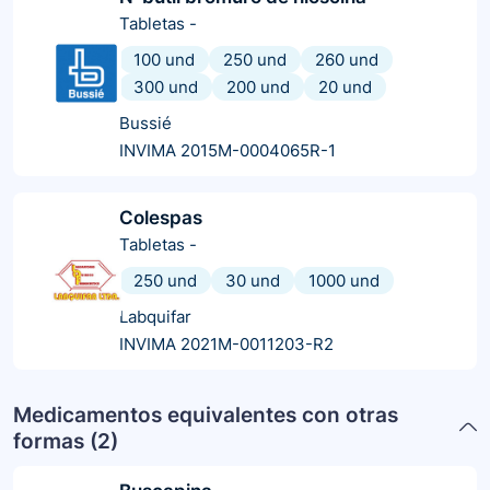
Tabletas
-
100 und
250 und
260 und
300 und
200 und
20 und
Bussié
INVIMA 2015M-0004065R-1
Colespas
Tabletas
-
250 und
30 und
1000 und
Labquifar
INVIMA 2021M-0011203-R2
Medicamentos equivalentes con otras
formas (
2
)