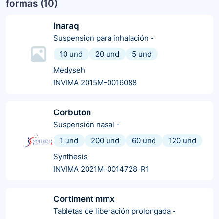
formas (
10
)
Inaraq
Suspensión para inhalación
-
10 und
20 und
5 und
Medyseh
INVIMA 2015M-0016088
Corbuton
Suspensión nasal
-
1 und
200 und
60 und
120 und
Synthesis
INVIMA 2021M-0014728-R1
Cortiment mmx
Tabletas de liberación prolongada
-