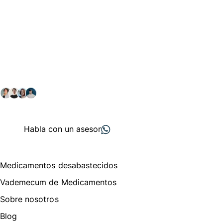
Conéctate con nuestra
comunidad farmacéutica
Explora nuestras soluciones y servicios para el sector
salud y farmacéutico.
+ 2000
proveedores
nos recomiendan
Habla con un asesor
Menú de navegación
Medicamentos desabastecidos
Vademecum de Medicamentos
Sobre nosotros
Blog