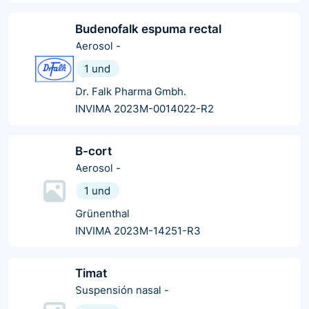
Budenofalk espuma rectal
Aerosol
-
1 und
Dr. Falk Pharma Gmbh.
INVIMA 2023M-0014022-R2
B-cort
Aerosol
-
1 und
Grünenthal
INVIMA 2023M-14251-R3
Timat
Suspensión nasal
-