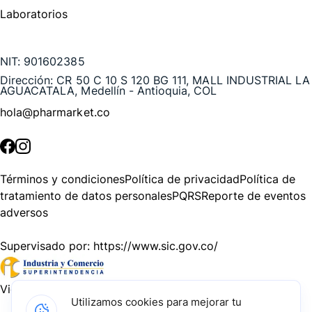
Laboratorios
Te puede interesar
NIT:
901602385
Dirección:
CR 50 C 10 S 120 BG 111, MALL INDUSTRIAL LA
AGUACATALA, Medellín - Antioquia, COL
hola@pharmarket.co
©
2026
Pharmarket. Todos los derechos reservados.
Términos y condiciones
Política de privacidad
Política de
tratamiento de datos personales
PQRS
Reporte de eventos
adversos
Supervisado por:
https://www.sic.gov.co/
Vigilado por:
https://www.dssa.gov.co/
Utilizamos cookies para mejorar tu