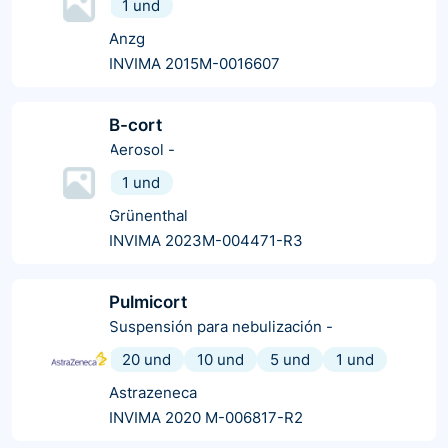
1 und
Anzg
INVIMA 2015M-0016607
B-cort
Aerosol
-
1 und
Grünenthal
INVIMA 2023M-004471-R3
Pulmicort
Suspensión para nebulización
-
20 und
10 und
5 und
1 und
Astrazeneca
INVIMA 2020 M-006817-R2