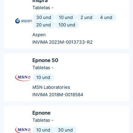
Inspra
Tabletas
-
30 und
10 und
2 und
4 und
20 und
100 und
Aspen
INVIMA 2023M-0013733-R2
Epnone 50
Tabletas
-
10 und
MSN Laboratories
INVIMA 2018M-0018584
Epnone
Tabletas
-
10 und
30 und