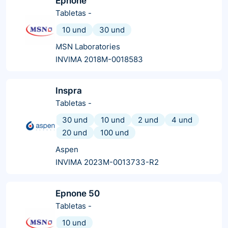
Epnone
Tabletas
-
10 und
30 und
MSN Laboratories
INVIMA 2018M-0018583
Inspra
Tabletas
-
30 und
10 und
2 und
4 und
20 und
100 und
Aspen
INVIMA 2023M-0013733-R2
Epnone 50
Tabletas
-
10 und