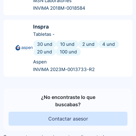
MSN Laboratories
INVIMA 2018M-0018584
Inspra
Tabletas
-
30 und
10 und
2 und
4 und
20 und
100 und
Aspen
INVIMA 2023M-0013733-R2
¿No encontraste lo que
buscabas?
Contactar asesor