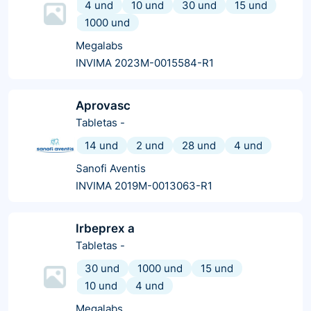
4 und
10 und
30 und
15 und
1000 und
Megalabs
INVIMA 2023M-0015584-R1
Aprovasc
Tabletas
-
14 und
2 und
28 und
4 und
Sanofi Aventis
INVIMA 2019M-0013063-R1
Irbeprex a
Tabletas
-
30 und
1000 und
15 und
10 und
4 und
Megalabs