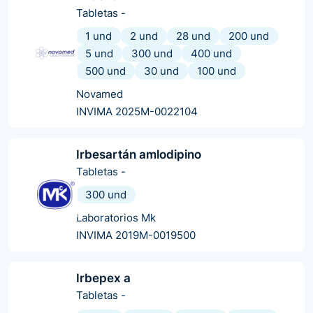
Tabletas
-
1 und
2 und
28 und
200 und
5 und
300 und
400 und
500 und
30 und
100 und
Novamed
INVIMA 2025M-0022104
Irbesartán amlodipino
Tabletas
-
300 und
Laboratorios Mk
INVIMA 2019M-0019500
Irbepex a
Tabletas
-