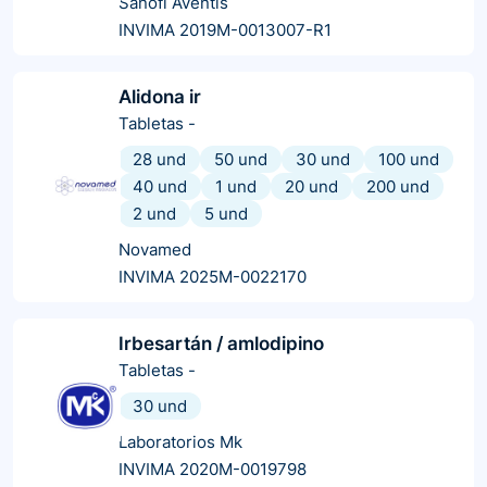
Sanofi Aventis
INVIMA 2019M-0013007-R1
Alidona ir
Tabletas
-
28 und
50 und
30 und
100 und
40 und
1 und
20 und
200 und
2 und
5 und
Novamed
INVIMA 2025M-0022170
Irbesartán / amlodipino
Tabletas
-
30 und
Laboratorios Mk
INVIMA 2020M-0019798