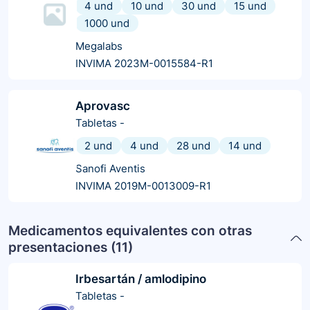
4 und
10 und
30 und
15 und
1000 und
Megalabs
INVIMA 2023M-0015584-R1
Aprovasc
Tabletas
-
2 und
4 und
28 und
14 und
Sanofi Aventis
INVIMA 2019M-0013009-R1
Medicamentos equivalentes con otras
presentaciones (
11
)
Irbesartán / amlodipino
Tabletas
-