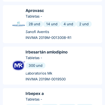
Aprovasc
Tabletas
-
28 und
14 und
4 und
2 und
Sanofi Aventis
INVIMA 2019M-0013008-R1
Irbesartán amlodipino
Tabletas
-
300 und
Laboratorios Mk
INVIMA 2019M-0019500
Irbepex a
Tabletas
-