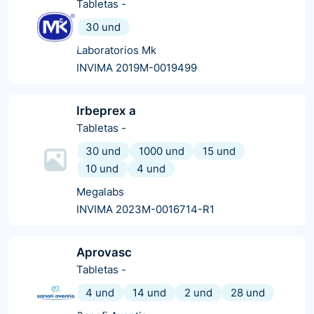
Tabletas
-
30 und
Laboratorios Mk
INVIMA 2019M-0019499
Irbeprex a
Tabletas
-
30 und
1000 und
15 und
10 und
4 und
Megalabs
INVIMA 2023M-0016714-R1
Aprovasc
Tabletas
-
4 und
14 und
2 und
28 und