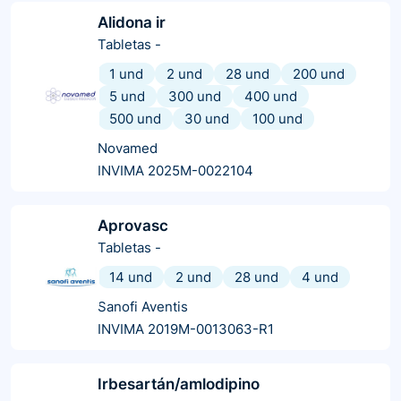
Alidona ir
Tabletas
-
1 und
2 und
28 und
200 und
5 und
300 und
400 und
500 und
30 und
100 und
Novamed
INVIMA 2025M-0022104
Aprovasc
Tabletas
-
14 und
2 und
28 und
4 und
Sanofi Aventis
INVIMA 2019M-0013063-R1
Irbesartán/amlodipino