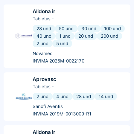
Alidona ir
Tabletas
-
28 und
50 und
30 und
100 und
40 und
1 und
20 und
200 und
2 und
5 und
Novamed
INVIMA 2025M-0022170
Aprovasc
Tabletas
-
2 und
4 und
28 und
14 und
Sanofi Aventis
INVIMA 2019M-0013009-R1
Alidona ir