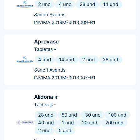
2 und
4 und
28 und
14 und
Sanofi Aventis
INVIMA 2019M-0013009-R1
Aprovasc
Tabletas
-
4 und
14 und
2 und
28 und
Sanofi Aventis
INVIMA 2019M-0013007-R1
Alidona ir
Tabletas
-
28 und
50 und
30 und
100 und
40 und
1 und
20 und
200 und
2 und
5 und