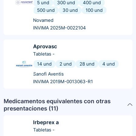
5 und
300 und
400 und
500 und
30 und
100 und
Novamed
INVIMA 2025M-0022104
Aprovasc
Tabletas
-
14 und
2 und
28 und
4 und
Sanofi Aventis
INVIMA 2019M-0013063-R1
Medicamentos equivalentes con otras
presentaciones (
11
)
Irbeprex a
Tabletas
-