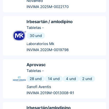
Novamed
INVIMA 2025M-0022170
Irbesartán / amlodipino
Tabletas
-
30 und
Laboratorios Mk
INVIMA 2020M-0019798
Aprovasc
Tabletas
-
28 und
14 und
4 und
2 und
Sanofi Aventis
INVIMA 2019M-0013008-R1
Irbesartán/amlodipino