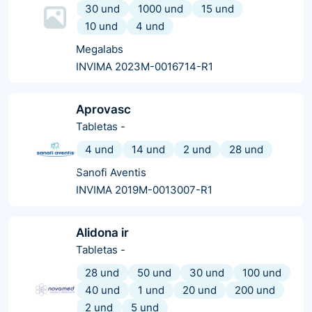
30 und
1000 und
15 und
10 und
4 und
Megalabs
INVIMA 2023M-0016714-R1
Aprovasc
Tabletas
-
4 und
14 und
2 und
28 und
Sanofi Aventis
INVIMA 2019M-0013007-R1
Alidona ir
Tabletas
-
28 und
50 und
30 und
100 und
40 und
1 und
20 und
200 und
2 und
5 und