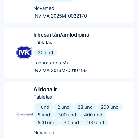
Novamed
INVIMA 2025M-0022170
Irbesartán/amlodipino
Tabletas
-
30 und
Laboratorios Mk
INVIMA 2019M-0019499
Alidona ir
Tabletas
-
1 und
2 und
28 und
200 und
5 und
300 und
400 und
500 und
30 und
100 und
Novamed