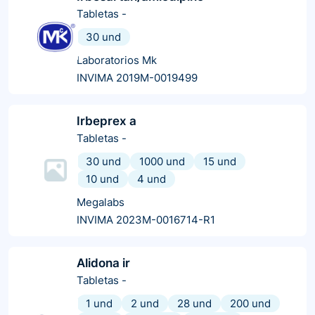
Tabletas
-
30 und
Laboratorios Mk
INVIMA 2019M-0019499
Irbeprex a
Tabletas
-
30 und
1000 und
15 und
10 und
4 und
Megalabs
INVIMA 2023M-0016714-R1
Alidona ir
Tabletas
-
1 und
2 und
28 und
200 und