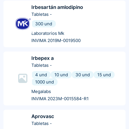
Irbesartán amlodipino
Tabletas
-
300 und
Laboratorios Mk
INVIMA 2019M-0019500
Irbepex a
Tabletas
-
4 und
10 und
30 und
15 und
1000 und
Megalabs
INVIMA 2023M-0015584-R1
Aprovasc
Tabletas
-