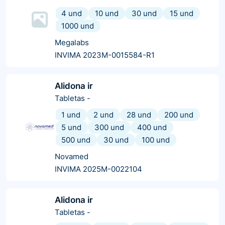
4 und
10 und
30 und
15 und
1000 und
Megalabs
INVIMA 2023M-0015584-R1
Alidona ir
Tabletas
-
1 und
2 und
28 und
200 und
5 und
300 und
400 und
500 und
30 und
100 und
Novamed
INVIMA 2025M-0022104
Alidona ir
Tabletas
-