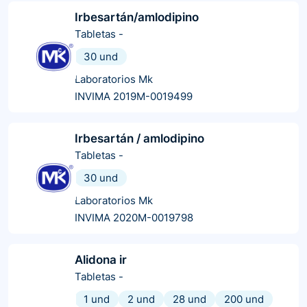
Irbesartán/amlodipino
Tabletas
-
30 und
Laboratorios Mk
INVIMA 2019M-0019499
Irbesartán / amlodipino
Tabletas
-
30 und
Laboratorios Mk
INVIMA 2020M-0019798
Alidona ir
Tabletas
-
1 und
2 und
28 und
200 und