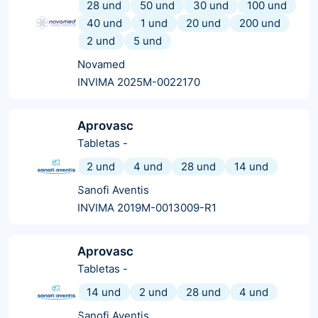
28 und
50 und
30 und
100 und
40 und
1 und
20 und
200 und
2 und
5 und
Novamed
INVIMA 2025M-0022170
Aprovasc
Tabletas
-
2 und
4 und
28 und
14 und
Sanofi Aventis
INVIMA 2019M-0013009-R1
Aprovasc
Tabletas
-
14 und
2 und
28 und
4 und
Sanofi Aventis