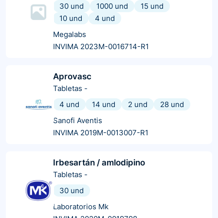
30 und
1000 und
15 und
10 und
4 und
Megalabs
INVIMA 2023M-0016714-R1
Aprovasc
Tabletas
-
4 und
14 und
2 und
28 und
Sanofi Aventis
INVIMA 2019M-0013007-R1
Irbesartán / amlodipino
Tabletas
-
30 und
Laboratorios Mk