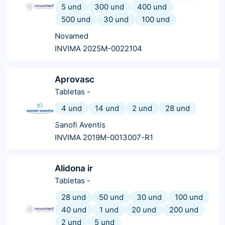
5 und
300 und
400 und
500 und
30 und
100 und
Novamed
INVIMA 2025M-0022104
Aprovasc
Tabletas
-
4 und
14 und
2 und
28 und
Sanofi Aventis
INVIMA 2019M-0013007-R1
Alidona ir
Tabletas
-
28 und
50 und
30 und
100 und
40 und
1 und
20 und
200 und
2 und
5 und