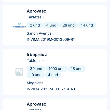
Aprovasc
Tabletas
-
2 und
4 und
28 und
14 und
Sanofi Aventis
INVIMA 2019M-0013009-R1
Irbeprex a
Tabletas
-
30 und
1000 und
15 und
10 und
4 und
Megalabs
INVIMA 2023M-0016714-R1
Aprovasc