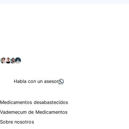
Conéctate con nuestra
comunidad farmacéutica
Explora nuestras soluciones y servicios para el sector
salud y farmacéutico.
+ 2000
proveedores
nos recomiendan
Habla con un asesor
Menú de navegación
Medicamentos desabastecidos
Vademecum de Medicamentos
Sobre nosotros