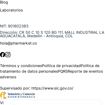
Blog
Laboratorios
Te puede interesar
NIT:
901602385
Dirección:
CR 50 C 10 S 120 BG 111, MALL INDUSTRIAL LA
AGUACATALA, Medellín - Antioquia, COL
hola@pharmarket.co
©
2026
Pharmarket. Todos los derechos reservados.
Términos y condiciones
Política de privacidad
Política de
tratamiento de datos personales
PQRS
Reporte de eventos
adversos
Supervisado por:
https://www.sic.gov.co/
Vigilado por:
https://www.dssa.gov.co/