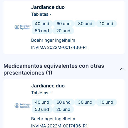
Jardiance duo
Tabletas
-
40 und
60 und
30 und
10 und
50 und
20 und
Boehringer Ingelheim
INVIMA 2022M-0017436-R1
Medicamentos equivalentes con otras
presentaciones (
1
)
Jardiance duo
Tabletas
-
40 und
60 und
30 und
10 und
50 und
20 und
Boehringer Ingelheim
INVIMA 2022M-0017436-R1