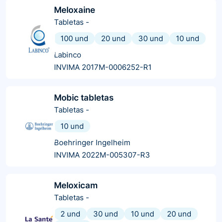
Meloxaine
Tabletas
-
100 und
20 und
30 und
10 und
Labinco
INVIMA 2017M-0006252-R1
Mobic tabletas
Tabletas
-
10 und
Boehringer Ingelheim
INVIMA 2022M-005307-R3
Meloxicam
Tabletas
-
2 und
30 und
10 und
20 und