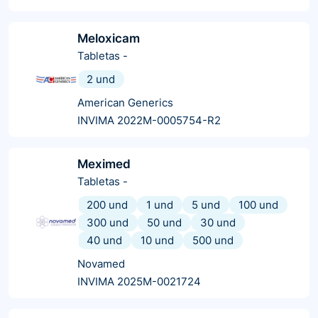
Meloxicam
Tabletas
-
2 und
American Generics
INVIMA 2022M-0005754-R2
Meximed
Tabletas
-
200 und
1 und
5 und
100 und
300 und
50 und
30 und
40 und
10 und
500 und
Novamed
INVIMA 2025M-0021724