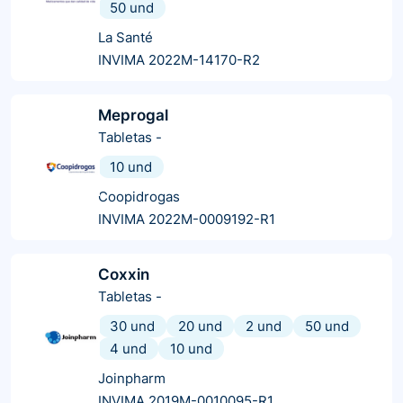
50 und
La Santé
INVIMA 2022M-14170-R2
Meprogal
Tabletas
-
10 und
Coopidrogas
INVIMA 2022M-0009192-R1
Coxxin
Tabletas
-
30 und
20 und
2 und
50 und
4 und
10 und
Joinpharm
INVIMA 2019M-0010095-R1