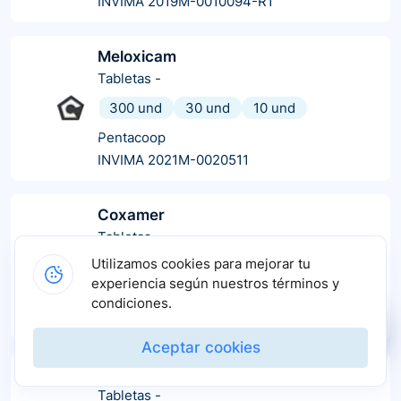
INVIMA 2019M-0010094-R1
Meloxicam
Tabletas
-
300 und
30 und
10 und
Pentacoop
INVIMA 2021M-0020511
Coxamer
Tabletas
-
Utilizamos cookies para mejorar tu
10 und
experiencia según nuestros términos y
Laboratorios América
condiciones.
INVIMA 2019M-0019160
Aceptar cookies
Meloxicam
Tabletas
-