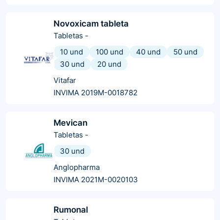
Novoxicam tableta
Tabletas
-
10 und
100 und
40 und
50 und
30 und
20 und
Vitafar
INVIMA 2019M-0018782
Mevican
Tabletas
-
30 und
Anglopharma
INVIMA 2021M-0020103
Rumonal