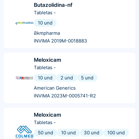
Butazolidina-nf
Tabletas
-
10 und
Bkmpharma
INVIMA 2019M-0018883
Meloxicam
Tabletas
-
10 und
2 und
5 und
American Generics
INVIMA 2023M-0005741-R2
Meloxicam
Tabletas
-
50 und
10 und
30 und
100 und