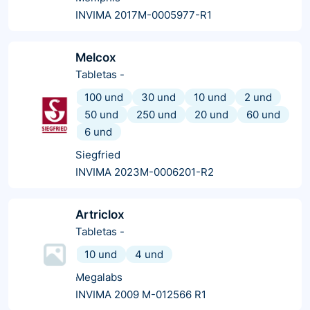
INVIMA 2017M-0005977-R1
Melcox
Tabletas
-
100 und
30 und
10 und
2 und
50 und
250 und
20 und
60 und
6 und
Siegfried
INVIMA 2023M-0006201-R2
Artriclox
Tabletas
-
10 und
4 und
Megalabs
INVIMA 2009 M-012566 R1