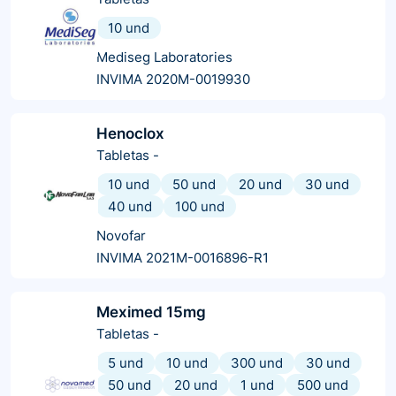
10 und
Mediseg Laboratories
INVIMA 2020M-0019930
Henoclox
Tabletas
-
10 und
50 und
20 und
30 und
40 und
100 und
Novofar
INVIMA 2021M-0016896-R1
Meximed 15mg
Tabletas
-
5 und
10 und
300 und
30 und
50 und
20 und
1 und
500 und