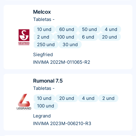
Melcox
Tabletas
-
10 und
60 und
50 und
4 und
2 und
100 und
6 und
20 und
250 und
30 und
Siegfried
INVIMA 2022M-011065-R2
Rumonal 7.5
Tabletas
-
10 und
20 und
4 und
2 und
100 und
Legrand
INVIMA 2023M-006210-R3