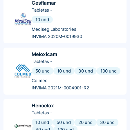
Gesflamar
Tabletas
-
10 und
Mediseg Laboratories
INVIMA 2020M-0019930
Meloxicam
Tabletas
-
50 und
10 und
30 und
100 und
Colmed
INVIMA 2021M-0004901-R2
Henoclox
Tabletas
-
10 und
50 und
20 und
30 und
40 und
100 und