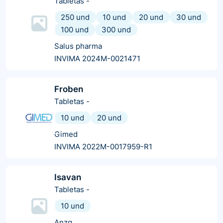
Tabletas
-
250 und
10 und
20 und
30 und
100 und
300 und
Salus pharma
INVIMA 2024M-0021471
Froben
Tabletas
-
10 und
20 und
Gimed
INVIMA 2022M-0017959-R1
Isavan
Tabletas
-
10 und
Anzg