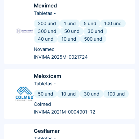
Meximed
Tabletas
-
200 und
1 und
5 und
100 und
300 und
50 und
30 und
40 und
10 und
500 und
Novamed
INVIMA 2025M-0021724
Meloxicam
Tabletas
-
50 und
10 und
30 und
100 und
Colmed
INVIMA 2021M-0004901-R2
Gesflamar
Tabletas
-