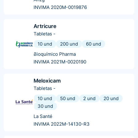
INVIMA 2020M-0019876
Artricure
Tabletas
-
10 und
200 und
60 und
Bioquímico Pharma
INVIMA 2021M-0020190
Meloxicam
Tabletas
-
10 und
50 und
2 und
20 und
30 und
La Santé
INVIMA 2022M-14130-R3