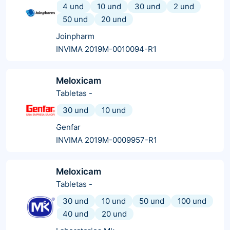
4 und
10 und
30 und
2 und
50 und
20 und
Joinpharm
INVIMA 2019M-0010094-R1
Meloxicam
Tabletas
-
30 und
10 und
Genfar
INVIMA 2019M-0009957-R1
Meloxicam
Tabletas
-
30 und
10 und
50 und
100 und
40 und
20 und