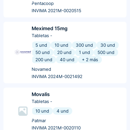
Pentacoop
INVIMA 2021M-0020515
Meximed 15mg
Tabletas
-
5 und
10 und
300 und
30 und
50 und
20 und
1 und
500 und
200 und
40 und
+
2
más
Novamed
INVIMA 2024M-0021492
Movalis
Tabletas
-
10 und
4 und
Patmar
INVIMA 2021M-0020110