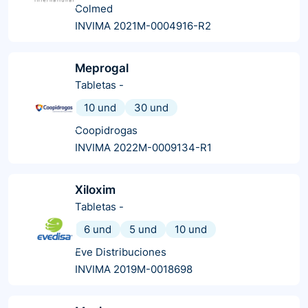
Colmed
INVIMA 2021M-0004916-R2
Meprogal
Tabletas
-
10 und
30 und
Coopidrogas
INVIMA 2022M-0009134-R1
Xiloxim
Tabletas
-
6 und
5 und
10 und
Eve Distribuciones
INVIMA 2019M-0018698