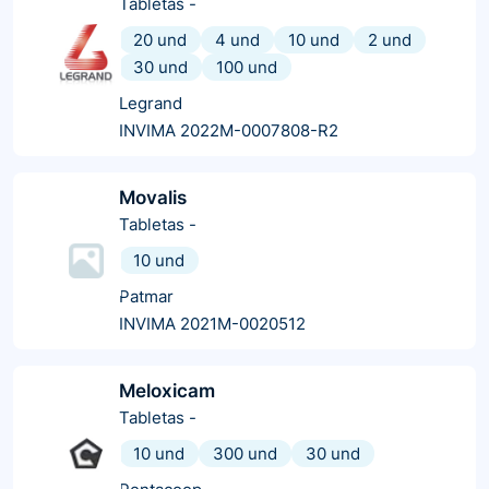
Tabletas
-
20 und
4 und
10 und
2 und
30 und
100 und
Legrand
INVIMA 2022M-0007808-R2
Movalis
Tabletas
-
10 und
Patmar
INVIMA 2021M-0020512
Meloxicam
Tabletas
-
10 und
300 und
30 und