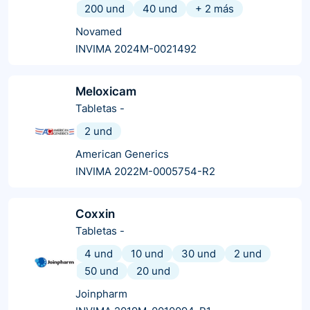
200 und
40 und
+
2
más
Novamed
INVIMA 2024M-0021492
Meloxicam
Tabletas
-
2 und
American Generics
INVIMA 2022M-0005754-R2
Coxxin
Tabletas
-
4 und
10 und
30 und
2 und
50 und
20 und
Joinpharm