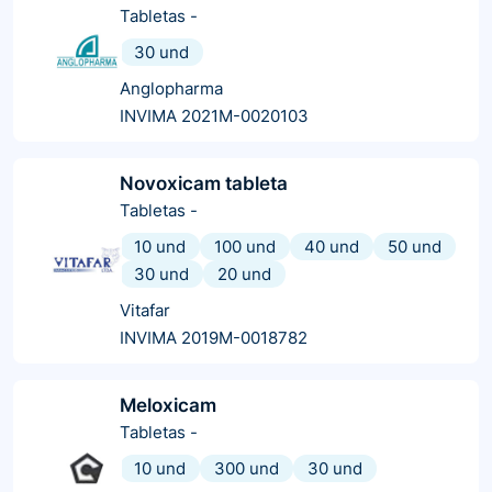
Tabletas
-
30 und
Anglopharma
INVIMA 2021M-0020103
Novoxicam tableta
Tabletas
-
10 und
100 und
40 und
50 und
30 und
20 und
Vitafar
INVIMA 2019M-0018782
Meloxicam
Tabletas
-
10 und
300 und
30 und