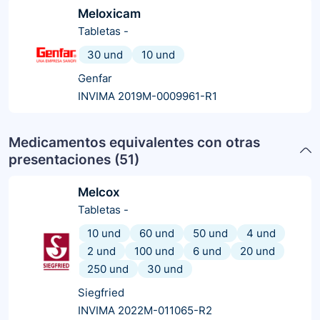
Meloxicam
Tabletas
-
30 und
10 und
Genfar
INVIMA 2019M-0009961-R1
Medicamentos equivalentes con otras
presentaciones (
51
)
Melcox
Tabletas
-
10 und
60 und
50 und
4 und
2 und
100 und
6 und
20 und
250 und
30 und
Siegfried
INVIMA 2022M-011065-R2