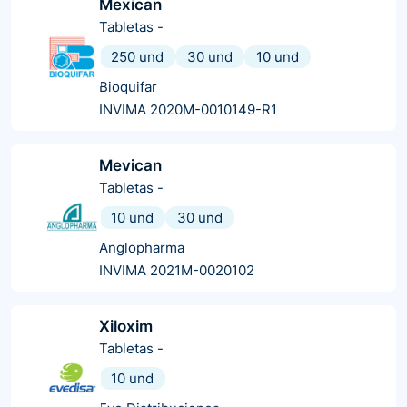
Mexican
Tabletas
-
250 und
30 und
10 und
Bioquifar
INVIMA 2020M-0010149-R1
Mevican
Tabletas
-
10 und
30 und
Anglopharma
INVIMA 2021M-0020102
Xiloxim
Tabletas
-
10 und