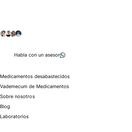
Conéctate con nuestra
comunidad farmacéutica
Explora nuestras soluciones y servicios para el sector
salud y farmacéutico.
+ 2000
proveedores
nos recomiendan
Habla con un asesor
Menú de navegación
Medicamentos desabastecidos
Vademecum de Medicamentos
Sobre nosotros
Blog
Laboratorios
Te puede interesar