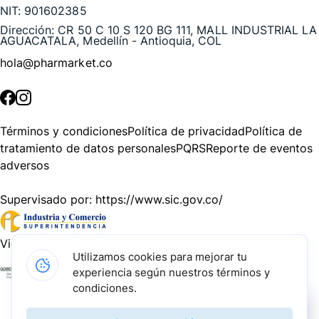
NIT:
901602385
Dirección:
CR 50 C 10 S 120 BG 111, MALL INDUSTRIAL LA
AGUACATALA, Medellín - Antioquia, COL
hola@pharmarket.co
©
2026
Pharmarket. Todos los derechos reservados.
Términos y condiciones
Política de privacidad
Política de
tratamiento de datos personales
PQRS
Reporte de eventos
adversos
Supervisado por:
https://www.sic.gov.co/
Vigilado por:
https://www.dssa.gov.co/
Utilizamos cookies para mejorar tu
experiencia según nuestros términos y
Gracias a nuestros impulsadores, podemos presentarte la
condiciones.
solución tecnológica más avanzada para resolver los