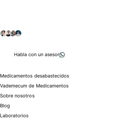
Conéctate con nuestra
comunidad farmacéutica
Explora nuestras soluciones y servicios para el sector
salud y farmacéutico.
+ 2000
proveedores
nos recomiendan
Habla con un asesor
Menú de navegación
Medicamentos desabastecidos
Vademecum de Medicamentos
Sobre nosotros
Blog
Laboratorios
Te puede interesar