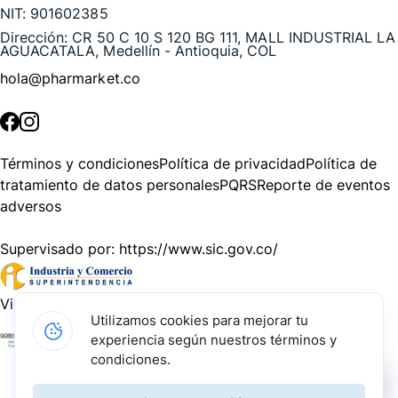
NIT:
901602385
Dirección:
CR 50 C 10 S 120 BG 111, MALL INDUSTRIAL LA
AGUACATALA, Medellín - Antioquia, COL
hola@pharmarket.co
©
2026
Pharmarket. Todos los derechos reservados.
Términos y condiciones
Política de privacidad
Política de
tratamiento de datos personales
PQRS
Reporte de eventos
adversos
Supervisado por:
https://www.sic.gov.co/
Vigilado por:
https://www.dssa.gov.co/
Utilizamos cookies para mejorar tu
experiencia según nuestros términos y
Gracias a nuestros impulsadores, podemos presentarte la
condiciones.
solución tecnológica más avanzada para resolver los