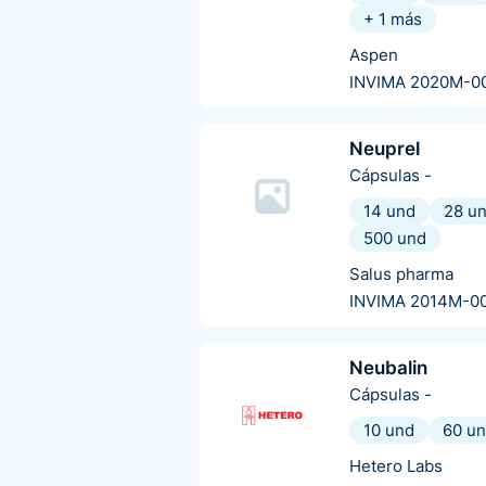
+
1
más
Aspen
INVIMA 2020M-0
Neuprel
Cápsulas
-
14 und
28 u
500 und
Salus pharma
INVIMA 2014M-0
Neubalin
Cápsulas
-
10 und
60 u
Hetero Labs