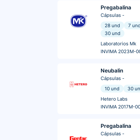
Pregabalina
Cápsulas
-
28 und
7 un
30 und
Laboratorios Mk
INVIMA 2023M-0
Neubalin
Cápsulas
-
10 und
30 u
Hetero Labs
INVIMA 2017M-0
Pregabalina
Cápsulas
-