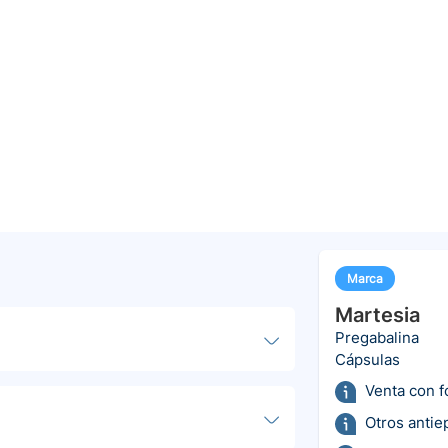
Marca
Martesia
Pregabalina
Cápsulas
Venta con 
Otros antie