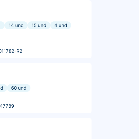
d
14 und
15 und
4 und
011782-R2
nd
60 und
017789