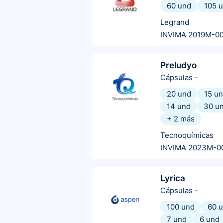
60 und
105 
Legrand
INVIMA 2019M-0
Preludyo
Cápsulas
-
20 und
15 u
14 und
30 u
+
2
más
Tecnoquímicas
INVIMA 2023M-0
Lyrica
Cápsulas
-
100 und
60 
7 und
6 und