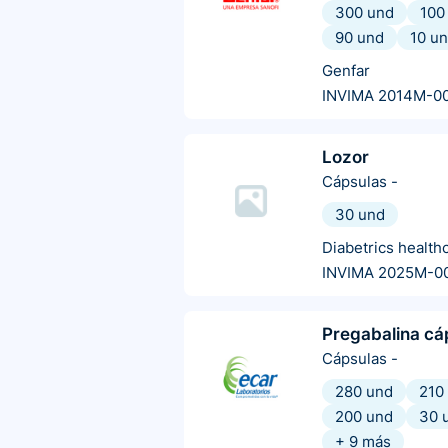
300 und
100
90 und
10 u
Genfar
INVIMA 2014M-0
Lozor
Cápsulas
-
30 und
Diabetrics health
INVIMA 2025M-0
Pregabalina cá
Cápsulas
-
280 und
210
200 und
30 
+
9
más