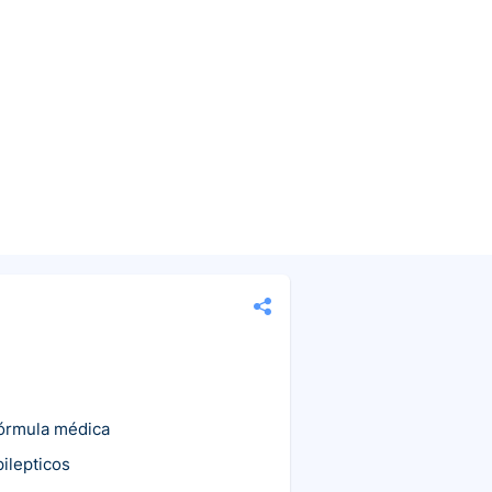
fórmula médica
pilepticos