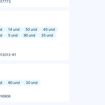
017773
nd
14 und
50 und
40 und
nd
5 und
90 und
35 und
013013-R1
nd
60 und
30 und
s
016906