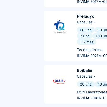
INVIMA 2017M-0
Preludyo
Cápsulas
-
60 und
10 u
7 und
100 u
+
7
más
Tecnoquímicas
INVIMA 2021M-0
Epibalin
Cápsulas
-
20 und
10 u
MSN Laboratorie
INVIMA 2016M-0