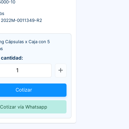
5000-10
bs
 2022M-0011349-R2
mg Cápsulas x Caja con 5
as
 cantidad:
Cotizar
Cotizar vía Whatsapp