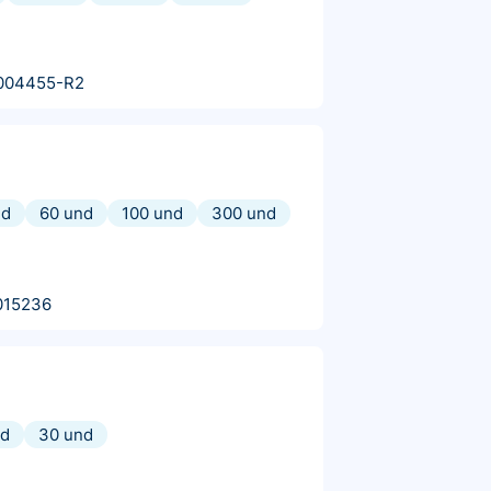
004455-R2
nd
60 und
100 und
300 und
015236
nd
30 und