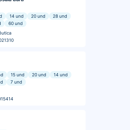
d
14 und
20 und
28 und
d
60 und
utica
021310
nd
15 und
20 und
14 und
nd
7 und
015414