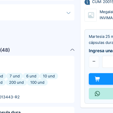
CUM: 2001
Megala
INVIMA
Martesia 25 
cápsulas dur
(
48
)
Ingresa una
nd
7 und
6 und
10 und
nd
200 und
100 und
013443-R2
psula dura