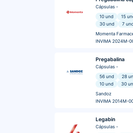
Cápsulas
-
10 und
15 un
30 und
7 un
Momenta Farmacé
INVIMA 2024M-0
Pregabalina
Cápsulas
-
56 und
28 u
10 und
30 u
Sandoz
INVIMA 2014M-0
Legabin
Cápsulas
-