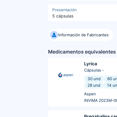
Presentación
5 cápsulas
Información de Fabricantes
Medicamentos equivalentes 
Lyrica
Cápsulas
-
30 und
60 u
28 und
14 u
Aspen
INVIMA 2023M-0
Pregabalina ca