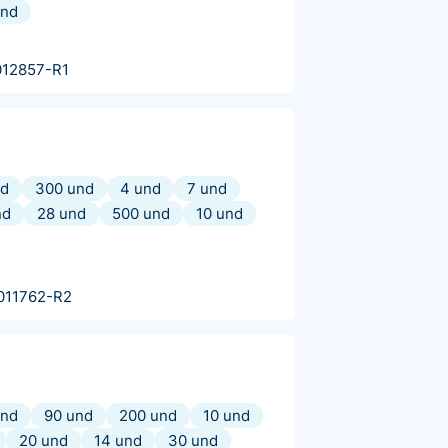
und
012857-R1
nd
300 und
4 und
7 und
nd
28 und
500 und
10 und
011762-R2
und
90 und
200 und
10 und
20 und
14 und
30 und