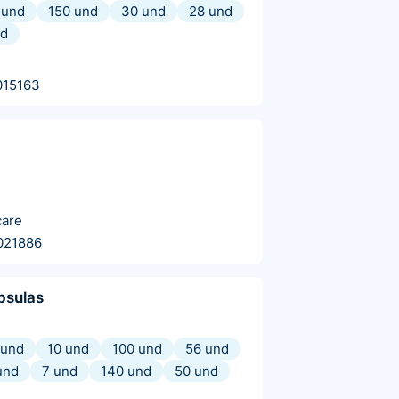
 und
150 und
30 und
28 und
nd
015163
care
021886
psulas
 und
10 und
100 und
56 und
und
7 und
140 und
50 und