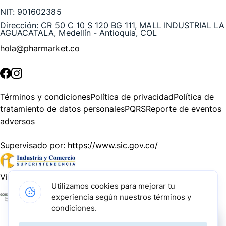
NIT:
901602385
Dirección:
CR 50 C 10 S 120 BG 111, MALL INDUSTRIAL LA
AGUACATALA, Medellín - Antioquia, COL
hola@pharmarket.co
©
2026
Pharmarket. Todos los derechos reservados.
Términos y condiciones
Política de privacidad
Política de
tratamiento de datos personales
PQRS
Reporte de eventos
adversos
Supervisado por:
https://www.sic.gov.co/
Vigilado por:
https://www.dssa.gov.co/
Utilizamos cookies para mejorar tu
experiencia según nuestros términos y
Gracias a nuestros impulsadores, podemos presentarte la
condiciones.
solución tecnológica más avanzada para resolver los