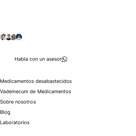
Conéctate con nuestra
comunidad farmacéutica
Explora nuestras soluciones y servicios para el sector
salud y farmacéutico.
+ 2000
proveedores
nos recomiendan
Habla con un asesor
Menú de navegación
Medicamentos desabastecidos
Vademecum de Medicamentos
Sobre nosotros
Blog
Laboratorios
Te puede interesar