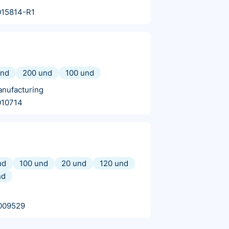
015814-R1
und
200 und
100 und
anufacturing
010714
nd
100 und
20 und
120 und
nd
009529