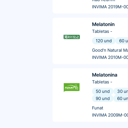
INVIMA 2019M-0
Melatonin
Tabletas
-
120 und
60 
Good'n Natural M
INVIMA 2010M-0
Melatonina
Tabletas
-
50 und
30 u
90 und
60 u
Funat
INVIMA 2009M-0