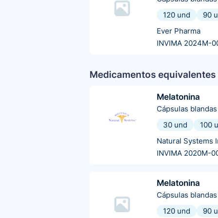
120 und
90 
Ever Pharma
INVIMA 2024M-0
Medicamentos equivalentes 
Melatonina
Cápsulas blandas
30 und
100 
Natural Systems I
INVIMA 2020M-0
Melatonina
Cápsulas blandas
120 und
90 