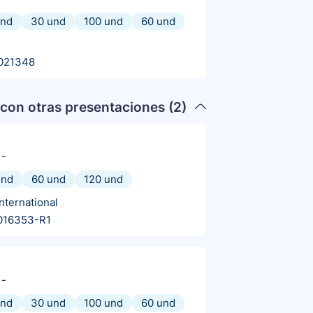
und
30 und
100 und
60 und
021348
con otras presentaciones (
2
)
-
und
60 und
120 und
nternational
016353-R1
-
und
30 und
100 und
60 und