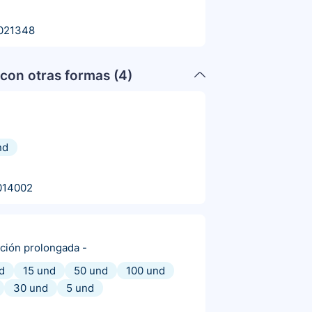
021348
con otras formas (
4
)
nd
014002
ación prolongada
-
d
15 und
50 und
100 und
30 und
5 und