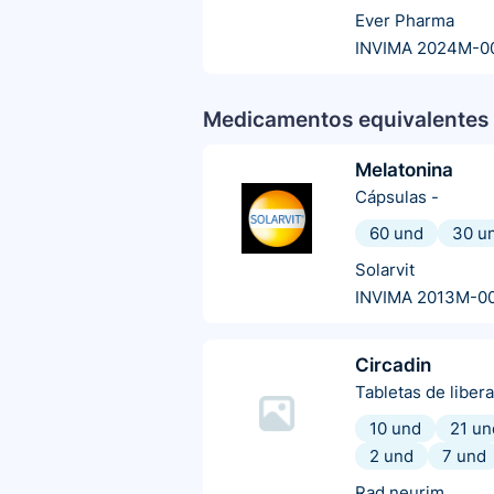
Ever Pharma
INVIMA 2024M-0
Medicamentos equivalentes 
Melatonina
Cápsulas
-
60 und
30 u
Solarvit
INVIMA 2013M-0
Circadin
Tabletas de liber
10 und
21 un
2 und
7 und
Rad neurim