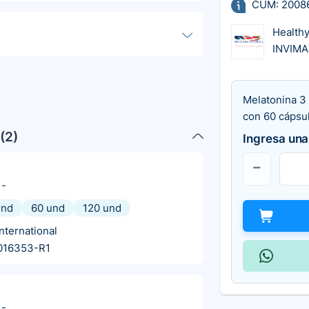
CUM: 2008
Health
INVIMA
Melatonina 3
con 60 cápsu
(
2
)
Ingresa una
-
und
60 und
120 und
nternational
016353-R1
-