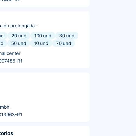
ación prolongada
-
nd
20 und
100 und
30 und
nd
50 und
10 und
70 und
nal center
007486-R1
Gmbh.
013963-R1
torios