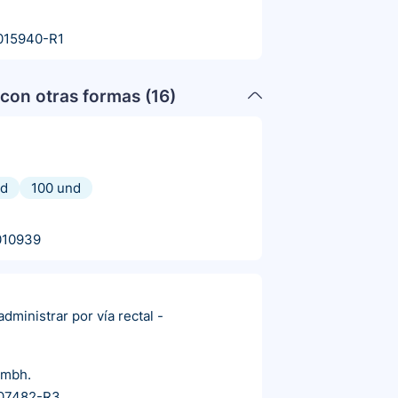
015940-R1
con otras formas (
16
)
nd
100 und
010939
dministrar por vía rectal
-
Gmbh.
07482-R3