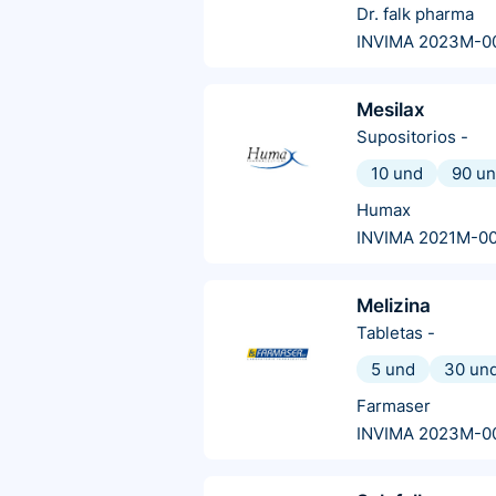
Dr. falk pharma
INVIMA 2023M-0
Mesilax
Supositorios
-
10 und
90 u
Humax
INVIMA 2021M-0
Melizina
Tabletas
-
5 und
30 un
Farmaser
INVIMA 2023M-0