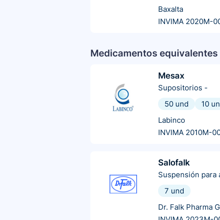
Baxalta
INVIMA 2020M-0
Medicamentos equivalentes 
Mesax
Supositorios
-
50 und
10 u
Labinco
INVIMA 2010M-0
Salofalk
Suspensión para a
7 und
Dr. Falk Pharma 
INVIMA 2023M-0