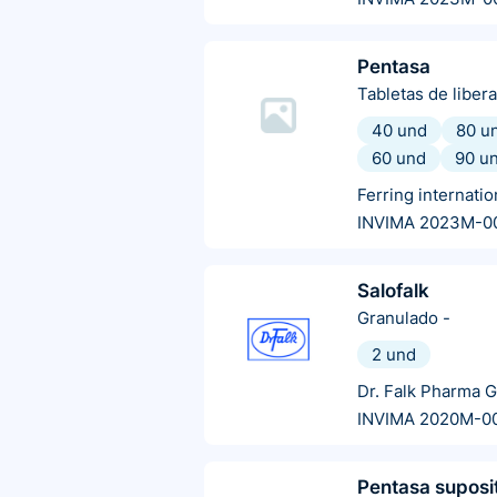
Pentasa
Tabletas de liber
40 und
80 u
60 und
90 u
Ferring internatio
INVIMA 2023M-0
Salofalk
Granulado
-
2 und
Dr. Falk Pharma 
INVIMA 2020M-0
Pentasa suposi