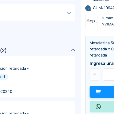
CUM: 1994
Humax
INVIMA
Mesalazina 5
retardada x C
(
2
)
retardada
Ingresa una
ación retardada
-
und
020240
ación retardada
-