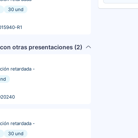
30 und
015940-R1
con otras presentaciones (
2
)
ación retardada
-
und
020240
ación retardada
-
30 und