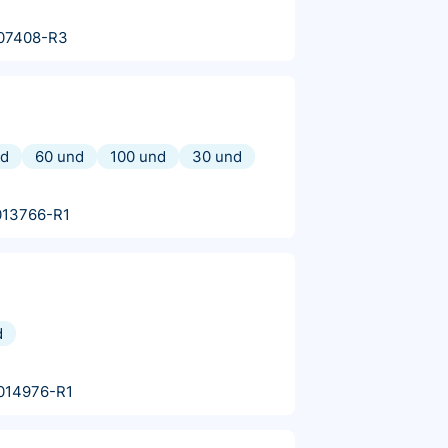
07408-R3
nd
60 und
100 und
30 und
013766-R1
d
014976-R1