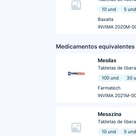
10 und
5 und
Baxalta
INVIMA 2020M-0
Medicamentos equivalentes 
Mesilax
Tabletas de liber
100 und
30 
Farmatech
INVIMA 2021M-0
Mesazina
Tabletas de liber
10 und
5 und