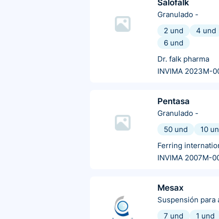
Salofalk
Granulado
-
2 und
4 und
6 und
Dr. falk pharma
INVIMA 2023M-0
Pentasa
Granulado
-
50 und
10 u
Ferring internatio
INVIMA 2007M-0
Mesax
Suspensión para a
7 und
1 und