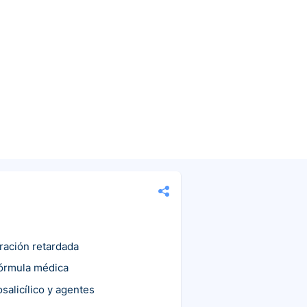
eración retardada
fórmula médica
salicílico y agentes