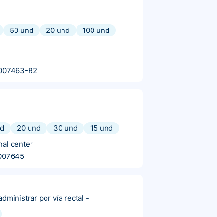
50 und
20 und
100 und
007463-R2
nd
20 und
30 und
15 und
nal center
007645
dministrar por vía rectal
-