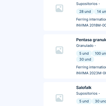
Supositorios
-
28 und
14 u
Ferring internatio
INVIMA 2018M-0
Pentasa granul
Granulado
-
5 und
100 u
30 und
Ferring internatio
INVIMA 2023M-0
Salofalk
Supositorios
-
5 und
30 un