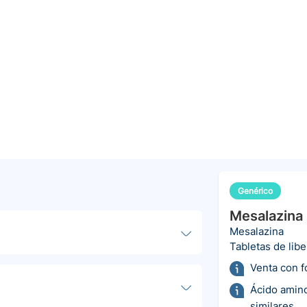
Genérico
Mesalazina
Mesalazina
Tabletas de lib
Venta con 
Ácido amino
similares