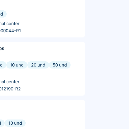
nd
nal center
009044-R1
os
nd
10 und
20 und
50 und
nal center
012190-R2
d
10 und