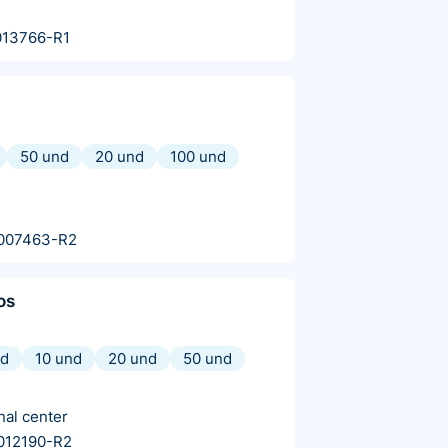
013766-R1
50 und
20 und
100 und
007463-R2
os
nd
10 und
20 und
50 und
nal center
012190-R2