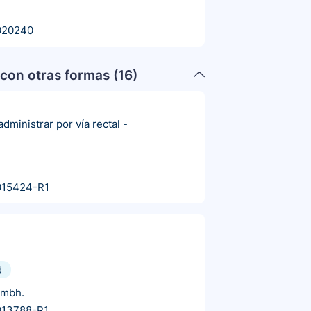
020240
con otras formas (
16
)
dministrar por vía rectal
-
015424-R1
d
Gmbh.
013788-R1