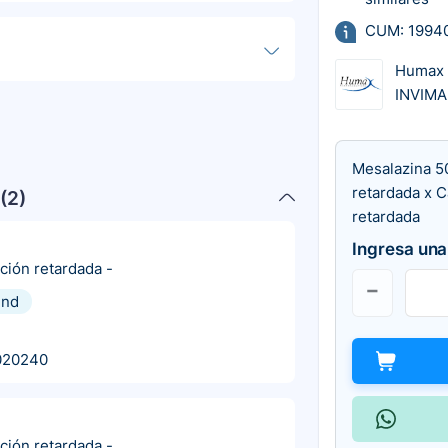
CUM: 1994
Humax
INVIMA
Mesalazina 5
retardada x C
(
2
)
retardada
Ingresa una
ación retardada
-
und
020240
ación retardada
-