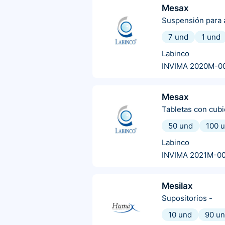
Mesax
Suspensión para a
7 und
1 und
Labinco
INVIMA 2020M-0
Mesax
Tabletas con cubi
50 und
100 
Labinco
INVIMA 2021M-0
Mesilax
Supositorios
-
10 und
90 u