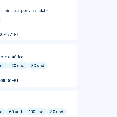
dministrar por vía rectal
-
009177-R1
erta entérica
-
und
20 und
30 und
009451-R1
nd
60 und
100 und
30 und