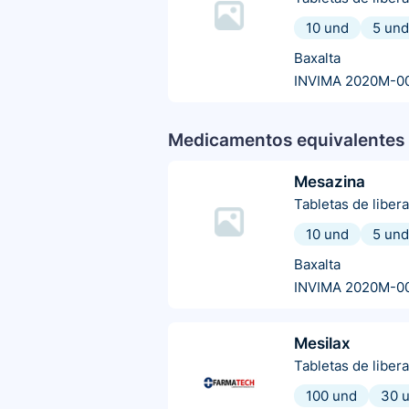
10 und
5 und
Baxalta
INVIMA 2020M-0
Medicamentos equivalentes 
Mesazina
Tabletas de liber
10 und
5 und
Baxalta
INVIMA 2020M-0
Mesilax
Tabletas de liber
100 und
30 