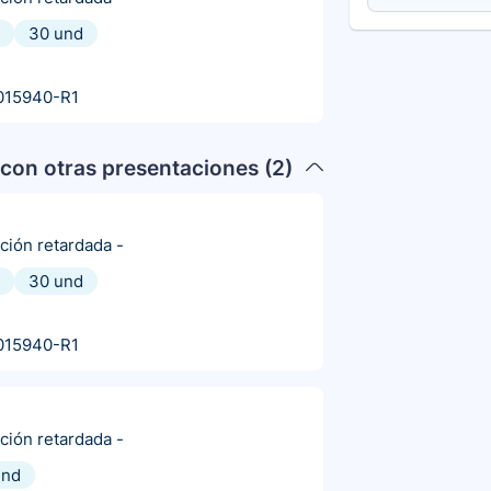
30 und
015940-R1
con otras presentaciones (
2
)
ación retardada
-
30 und
015940-R1
ación retardada
-
und