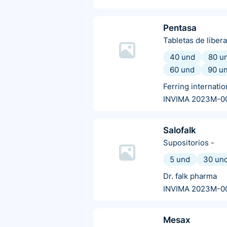
Pentasa
Tabletas de liber
40 und
80 u
60 und
90 u
Ferring internatio
INVIMA 2023M-0
Salofalk
Supositorios
-
5 und
30 un
Dr. falk pharma
INVIMA 2023M-0
Mesax