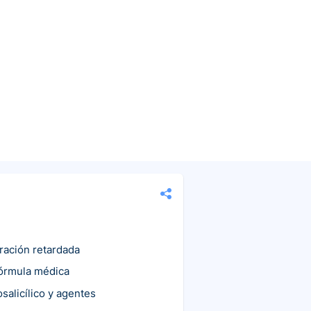
eración retardada
fórmula médica
salicílico y agentes