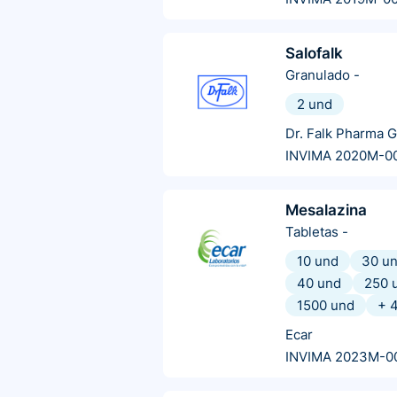
Salofalk
Granulado
-
2 und
Dr. Falk Pharma 
INVIMA 2020M-0
Mesalazina
Tabletas
-
10 und
30 u
40 und
250 
1500 und
+
Ecar
INVIMA 2023M-0