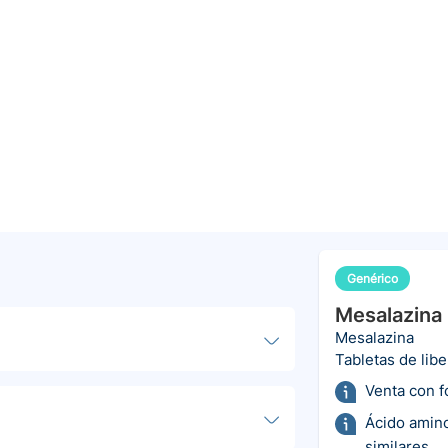
Genérico
Mesalazina
Mesalazina
Tabletas de lib
Venta con 
Ácido amino
similares