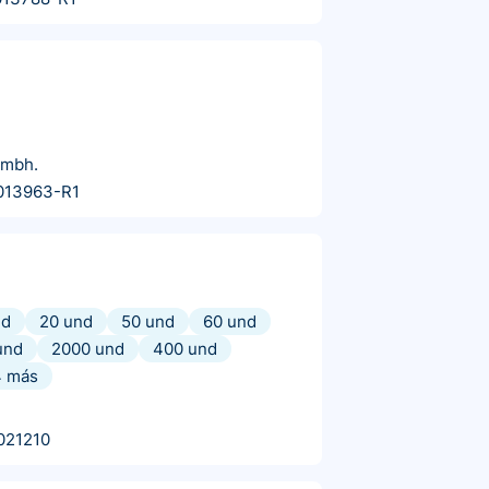
Gmbh.
013963-R1
nd
20 und
50 und
60 und
und
2000 und
400 und
4
más
021210