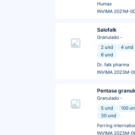
Humax
INVIMA 2021M-0
Salofalk
Granulado
-
2 und
4 und
6 und
Dr. falk pharma
INVIMA 2023M-0
Pentasa granul
Granulado
-
5 und
100 u
30 und
Ferring internatio
INVIMA 2023M-0