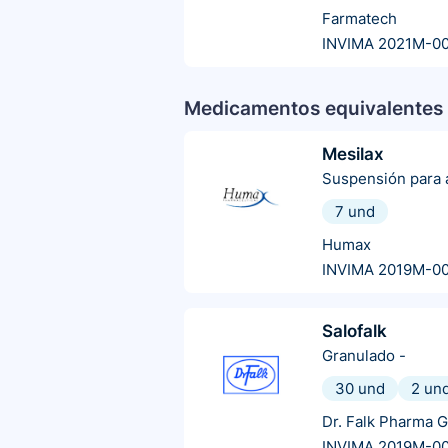
Farmatech
INVIMA 2021M-0
Medicamentos equivalentes 
Mesilax
Suspensión para a
7 und
Humax
INVIMA 2019M-0
Salofalk
Granulado
-
30 und
2 un
Dr. Falk Pharma 
INVIMA 2019M-0