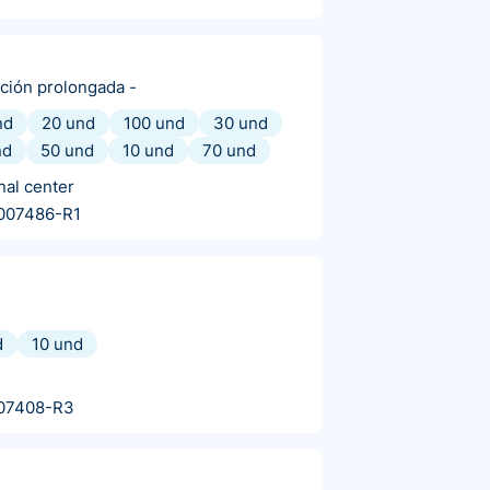
ación prolongada
-
nd
20 und
100 und
30 und
nd
50 und
10 und
70 und
nal center
007486-R1
d
10 und
07408-R3